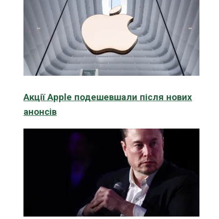
Акції Apple подешевшали після нових
анонсів