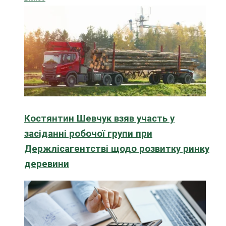
Костянтин Шевчук взяв участь у
засіданні робочої групи при
Держлісагентстві щодо розвитку ринку
деревини