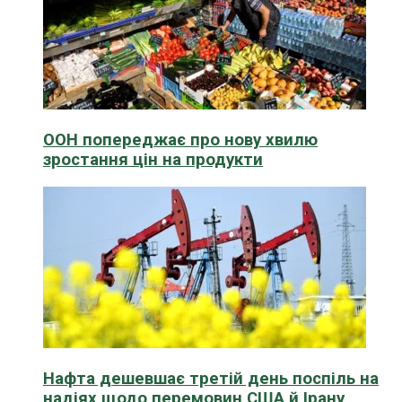
ООН попереджає про нову хвилю
зростання цін на продукти
Нафта дешевшає третій день поспіль на
надіях щодо перемовин США й Ірану