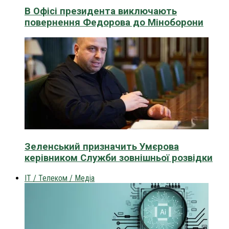
В Офісі президента виключають
повернення Федорова до Міноборони
Зеленський призначить Умєрова
керівником Служби зовнішньої розвідки
IT / Телеком / Медіа