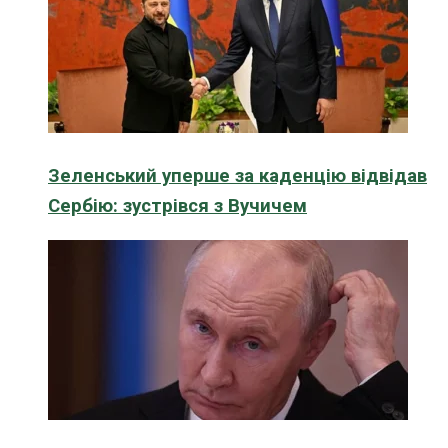
Зеленський уперше за каденцію відвідав
Сербію: зустрівся з Вучичем