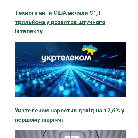
Техногіганти США вклали $1,1
трильйона у розвиток штучного
інтелекту
Укртелеком наростив дохід на 12,6% у
першому півріччі