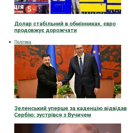
Долар стабільний в обмінниках, євро
продовжує дорожчати
Політика
Зеленський уперше за каденцію відвідав
Сербію: зустрівся з Вучичем