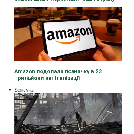
Amazon подолала позначку в $3
трильйони капіталізації
Економіка