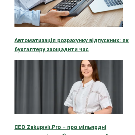
Автоматизація розрахунку відпускних: як
бухгалтеру заощадити час
CEO Zakupivli.Pro – про мільярдні