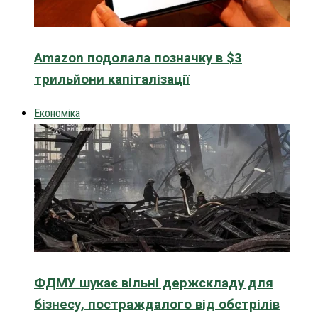
Amazon подолала позначку в $3
трильйони капіталізації
Економіка
ФДМУ шукає вільні держскладу для
бізнесу, постраждалого від обстрілів