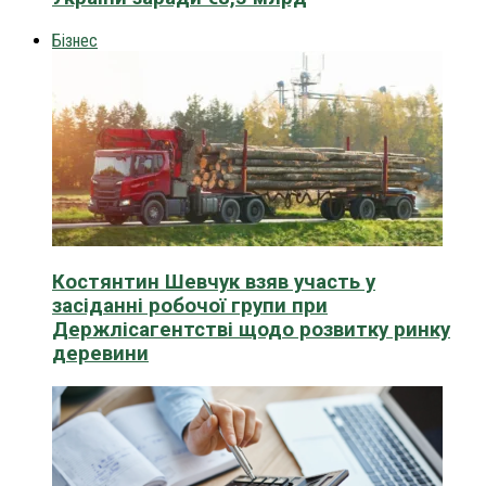
Бізнес
Костянтин Шевчук взяв участь у
засіданні робочої групи при
Держлісагентстві щодо розвитку ринку
деревини