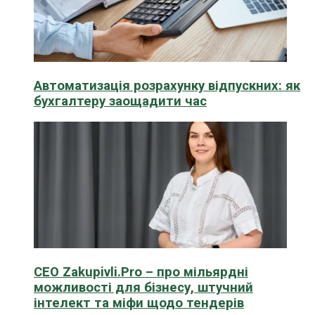
Автоматизація розрахунку відпускних: як
бухгалтеру заощадити час
CEO Zakupivli.Pro – про мільярдні
можливості для бізнесу, штучний
інтелект та міфи щодо тендерів