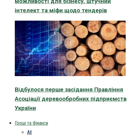
можливості для бізнесу, штучний
інтелект та міфи щодо тендерів
Відбулося перше засідання Правління
Асоціації деревообробних підприємств
України
Гроші та Фінанси
All