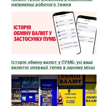
наприкінці робочого тижня
Історія обміну валют у ПУМБ: усі ваші
валютні операції тепер в одному місці