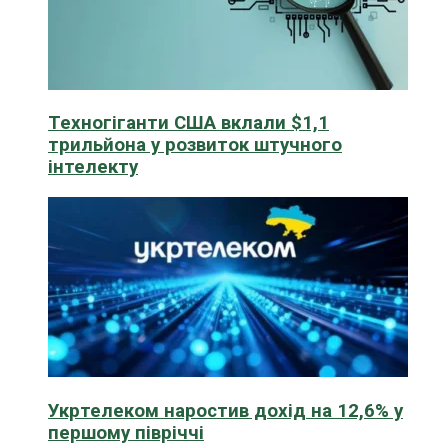
Техногіганти США вклали $1,1
трильйона у розвиток штучного
інтелекту
Укртелеком наростив дохід на 12,6% у
першому півріччі