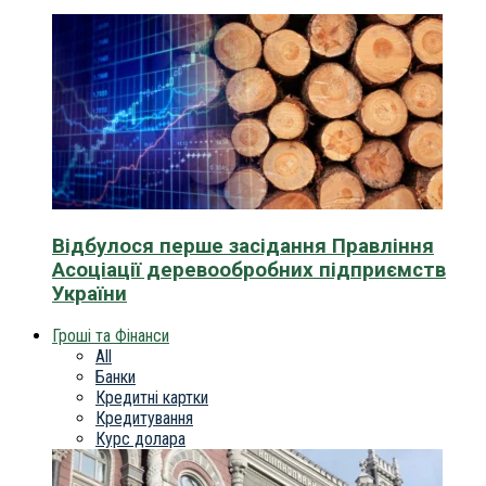
Відбулося перше засідання Правління
Асоціації деревообробних підприємств
України
Гроші та Фінанси
All
Банки
Кредитні картки
Кредитування
Курс долара