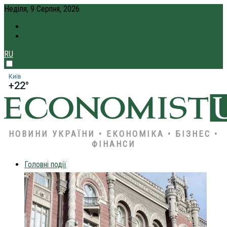
Неділя, 9 Серпня, 2026
ПРО НАС
КРЕДИТ ОНЛАЙН
RU
Київ
+22°
НОВИНИ УКРАЇНИ • ЕКОНОМІКА • БІЗНЕС •
ФІНАНСИ
Головні події