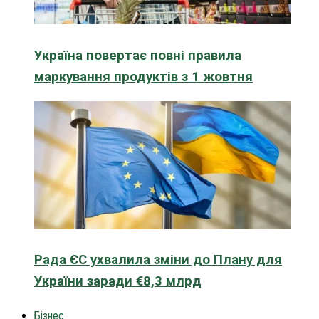
Україна повертає повні правила
маркування продуктів з 1 жовтня
Рада ЄС ухвалила зміни до Плану для
України заради €8,3 млрд
Бізнес