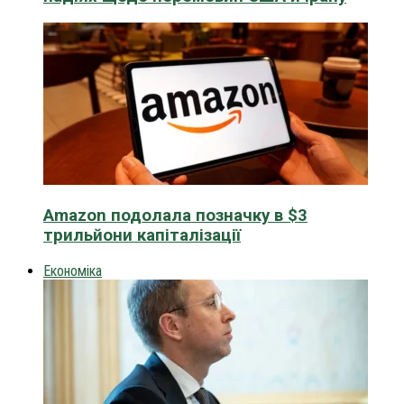
Amazon подолала позначку в $3
трильйони капіталізації
Економіка