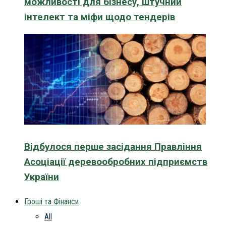
можливості для бізнесу, штучний
інтелект та міфи щодо тендерів
Відбулося перше засідання Правління
Асоціації деревообробних підприємств
України
Гроші та Фінанси
All