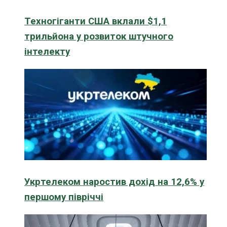
Техногіганти США вклали $1,1
трильйона у розвиток штучного
інтелекту
Укртелеком наростив дохід на 12,6% у
першому півріччі