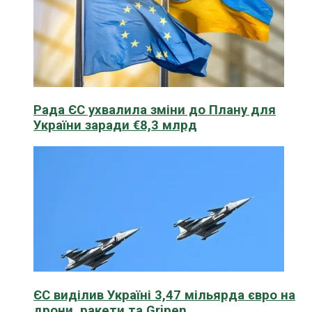
Рада ЄС ухвалила зміни до Плану для
України заради €8,3 млрд
ЄС виділив Україні 3,47 мільярда євро на
дрони, ракети та Gripen