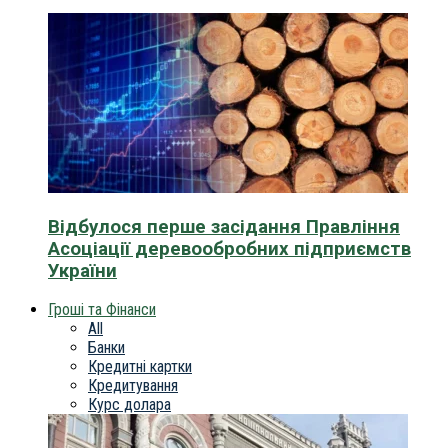
Відбулося перше засідання Правління
Асоціації деревообробних підприємств
України
Гроші та Фінанси
All
Банки
Кредитні картки
Кредитування
Курс долара