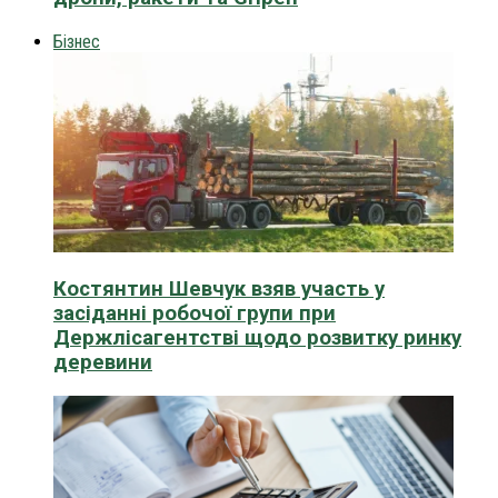
Бізнес
Костянтин Шевчук взяв участь у
засіданні робочої групи при
Держлісагентстві щодо розвитку ринку
деревини