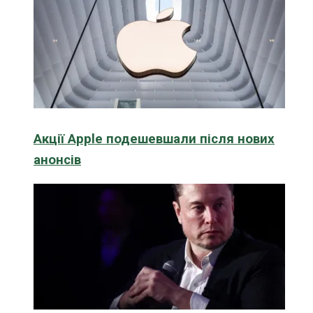
Акції Apple подешевшали після нових
анонсів