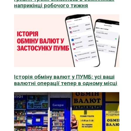
наприкінці робочого тижня
Історія обміну валют у ПУМБ: усі ваші
валютні операції тепер в одному місці