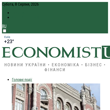
Субота, 8 Серпня, 2026
ПРО НАС
КРЕДИТ ОНЛАЙН
RU
Київ
+23°
НОВИНИ УКРАЇНИ • ЕКОНОМІКА • БІЗНЕС •
ФІНАНСИ
Головні події