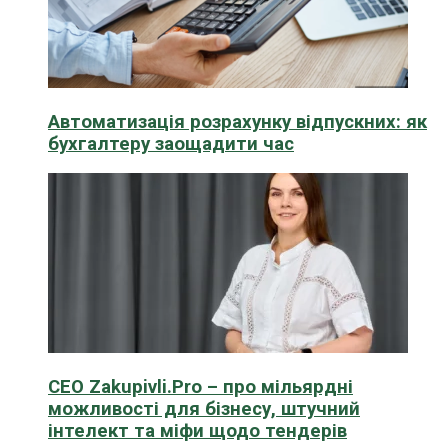
Автоматизація розрахунку відпускних: як
бухгалтеру заощадити час
CEO Zakupivli.Pro – про мільярдні
можливості для бізнесу, штучний
інтелект та міфи щодо тендерів