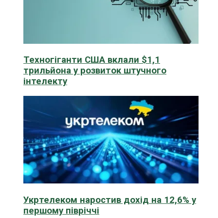
Техногіганти США вклали $1,1
трильйона у розвиток штучного
інтелекту
Укртелеком наростив дохід на 12,6% у
першому півріччі