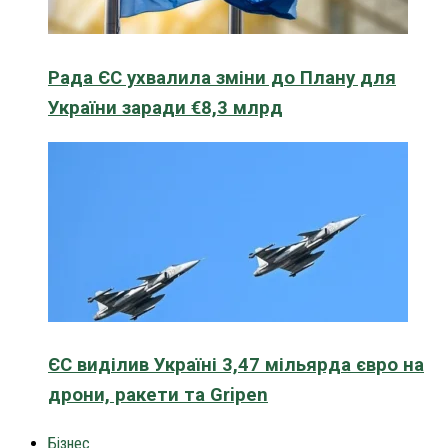
Рада ЄС ухвалила зміни до Плану для
України заради €8,3 млрд
ЄС виділив Україні 3,47 мільярда євро на
дрони, ракети та Gripen
Бізнес