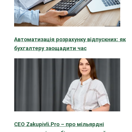
Автоматизація розрахунку відпускних: як
бухгалтеру заощадити час
CEO Zakupivli.Pro – про мільярдні