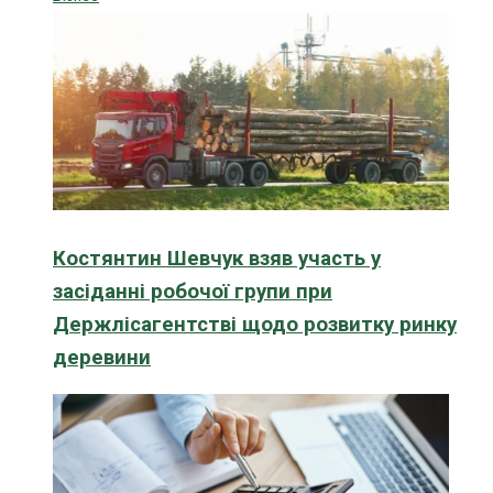
Костянтин Шевчук взяв участь у
засіданні робочої групи при
Держлісагентстві щодо розвитку ринку
деревини