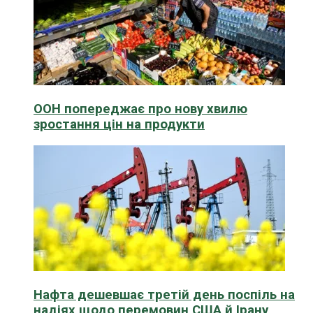
ООН попереджає про нову хвилю
зростання цін на продукти
Нафта дешевшає третій день поспіль на
надіях щодо перемовин США й Ірану