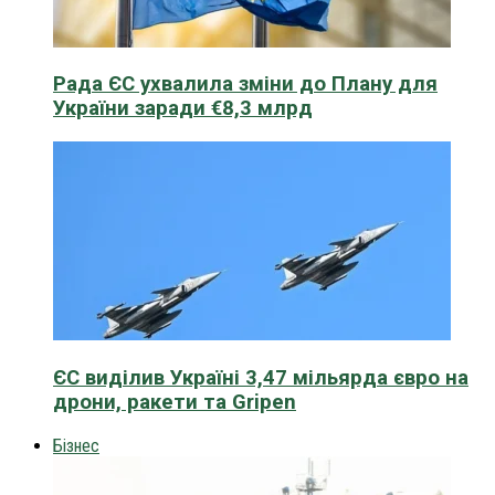
Рада ЄС ухвалила зміни до Плану для
України заради €8,3 млрд
ЄС виділив Україні 3,47 мільярда євро на
дрони, ракети та Gripen
Бізнес