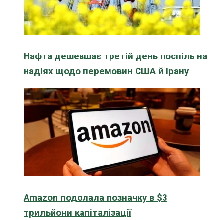
Нафта дешевшає третій день поспіль на
надіях щодо перемовин США й Ірану
Amazon подолала позначку в $3
трильйони капіталізації