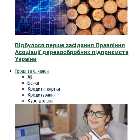
Відбулося перше засідання Правління
Асоціації деревообробних підприємств
України
Гроші та Фінанси
All
Банки
Кредитні картки
Кредитування
Курс долара