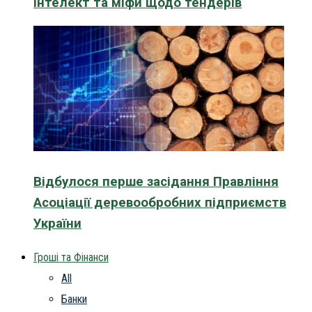
інтелект та міфи щодо тендерів
Відбулося перше засідання Правління
Асоціації деревообробних підприємств
України
Гроші та Фінанси
All
Банки