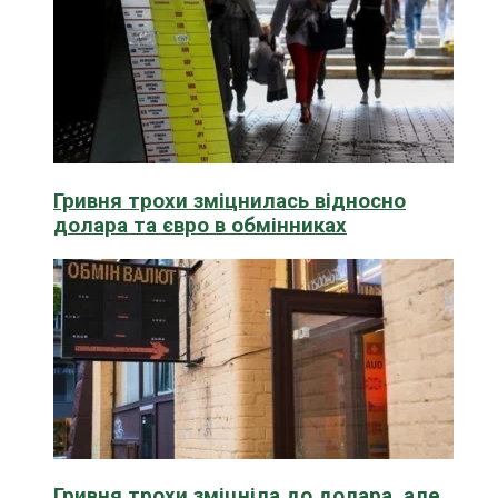
Гривня трохи зміцнилась відносно
долара та євро в обмінниках
Гривня трохи зміцніла до долара, але