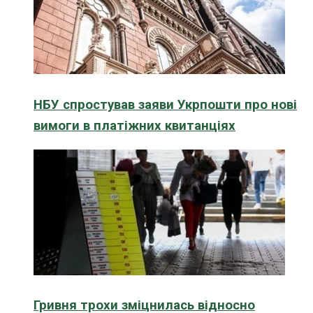
НБУ спростував заяви Укрпошти про нові
вимоги в платіжних квитанціях
Гривня трохи зміцнилась відносно