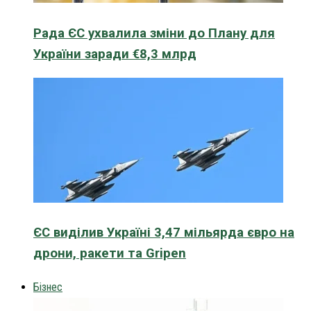
Рада ЄС ухвалила зміни до Плану для
України заради €8,3 млрд
ЄС виділив Україні 3,47 мільярда євро на
дрони, ракети та Gripen
Бізнес