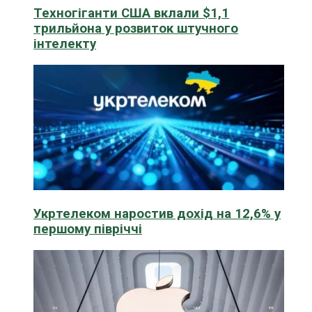
Техногіганти США вклали $1,1
трильйона у розвиток штучного
інтелекту
Укртелеком наростив дохід на 12,6% у
першому півріччі