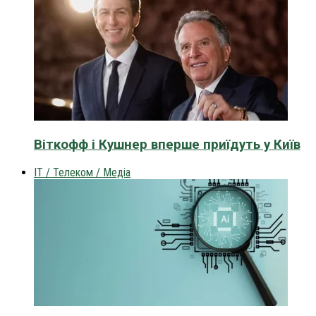
Віткофф і Кушнер вперше приїдуть у Київ
IT / Телеком / Медіа