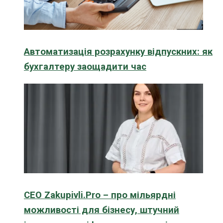
Автоматизація розрахунку відпускних: як
бухгалтеру заощадити час
CEO Zakupivli.Pro – про мільярдні
можливості для бізнесу, штучний