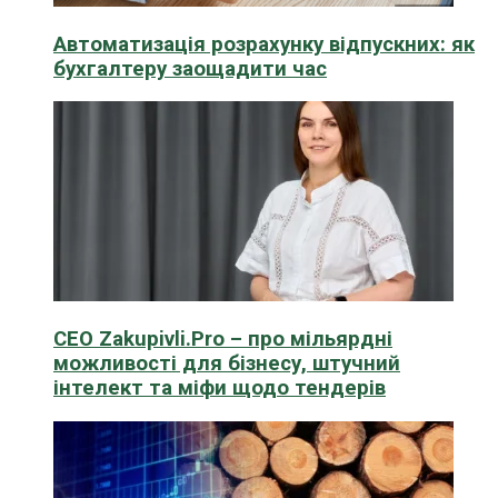
Автоматизація розрахунку відпускних: як
бухгалтеру заощадити час
CEO Zakupivli.Pro – про мільярдні
можливості для бізнесу, штучний
інтелект та міфи щодо тендерів