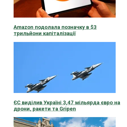
Amazon подолала позначку в $3
трильйони капіталізації
ЄС виділив Україні 3,47 мільярда євро на
дрони, ракети та Gripen