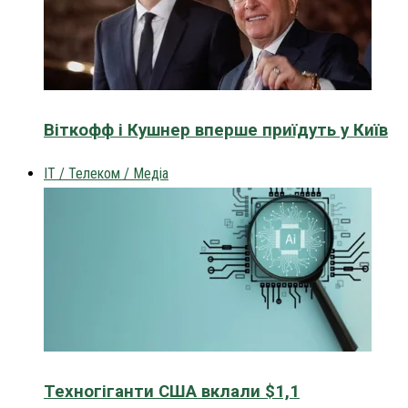
Віткофф і Кушнер вперше приїдуть у Київ
IT / Телеком / Медіа
Техногіганти США вклали $1,1