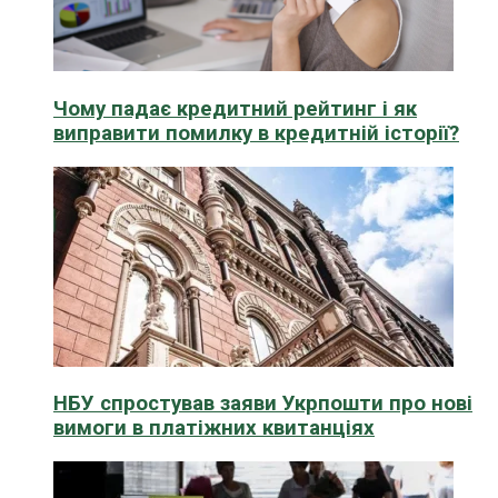
Чому падає кредитний рейтинг і як
виправити помилку в кредитній історії?
НБУ спростував заяви Укрпошти про нові
вимоги в платіжних квитанціях