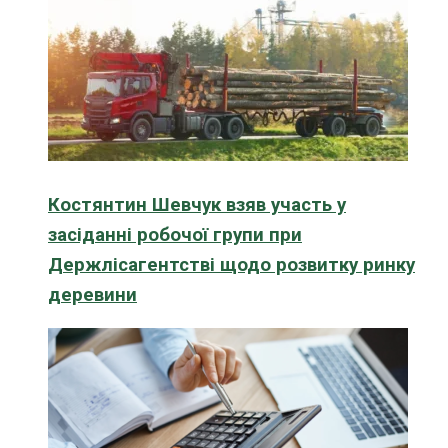
Костянтин Шевчук взяв участь у
засіданні робочої групи при
Держлісагентстві щодо розвитку ринку
деревини