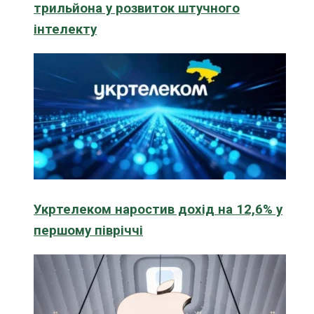
трильйона у розвиток штучного
інтелекту
Укртелеком наростив дохід на 12,6% у
першому півріччі