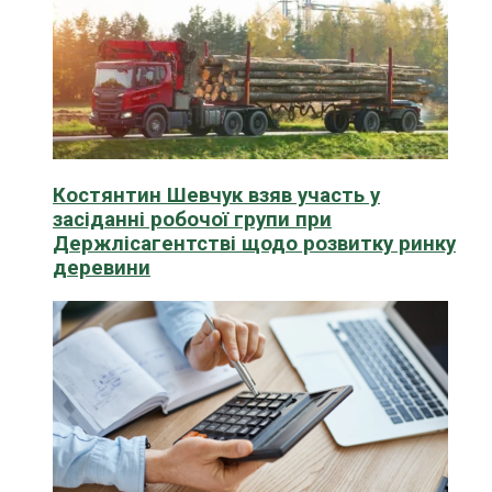
Костянтин Шевчук взяв участь у
засіданні робочої групи при
Держлісагентстві щодо розвитку ринку
деревини