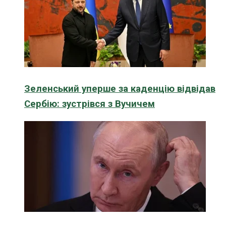
Зеленський уперше за каденцію відвідав
Сербію: зустрівся з Вучичем