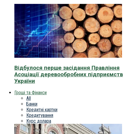
Відбулося перше засідання Правління
Асоціації деревообробних підприємств
України
Гроші та Фінанси
All
Банки
Кредитні картки
Кредитування
Курс долара