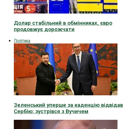
Долар стабільний в обмінниках, євро
продовжує дорожчати
Політика
Зеленський уперше за каденцію відвідав
Сербію: зустрівся з Вучичем