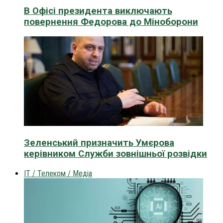
В Офісі президента виключають
повернення Федорова до Міноборони
Зеленський призначить Умєрова
керівником Служби зовнішньої розвідки
IT / Телеком / Медіа