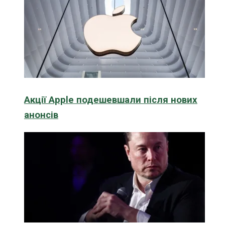
Акції Apple подешевшали після нових
анонсів