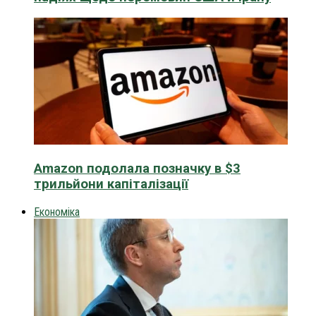
Amazon подолала позначку в $3
трильйони капіталізації
Економіка