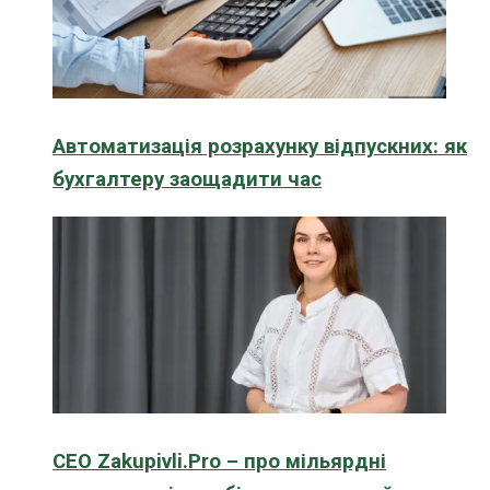
Автоматизація розрахунку відпускних: як
бухгалтеру заощадити час
CEO Zakupivli.Pro – про мільярдні