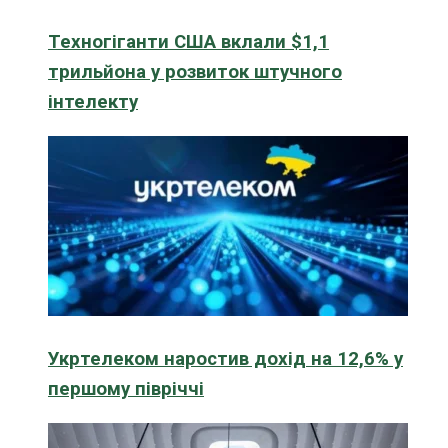
Техногіганти США вклали $1,1
трильйона у розвиток штучного
інтелекту
Укртелеком наростив дохід на 12,6% у
першому півріччі