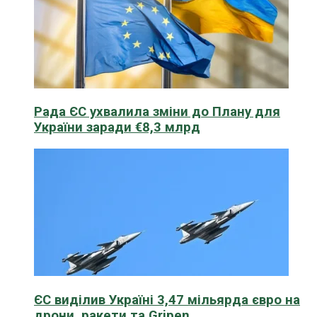
Рада ЄС ухвалила зміни до Плану для
України заради €8,3 млрд
ЄС виділив Україні 3,47 мільярда євро на
дрони, ракети та Gripen