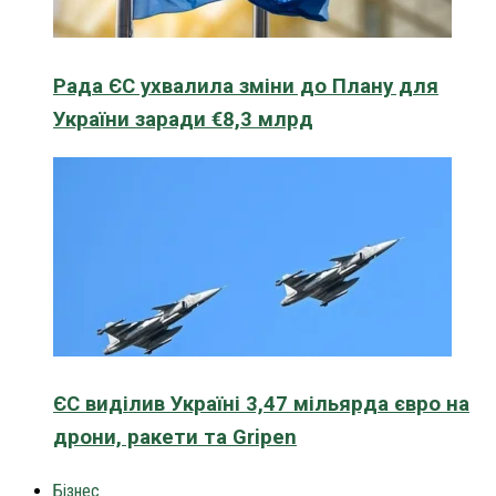
Рада ЄС ухвалила зміни до Плану для
України заради €8,3 млрд
ЄС виділив Україні 3,47 мільярда євро на
дрони, ракети та Gripen
Бізнес