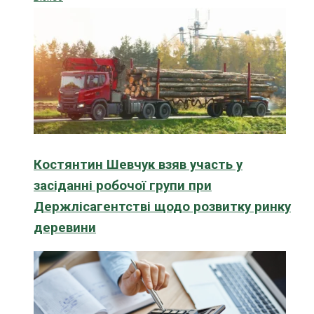
Костянтин Шевчук взяв участь у
засіданні робочої групи при
Держлісагентстві щодо розвитку ринку
деревини