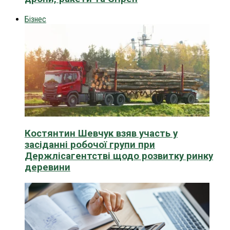
Бізнес
Костянтин Шевчук взяв участь у
засіданні робочої групи при
Держлісагентстві щодо розвитку ринку
деревини