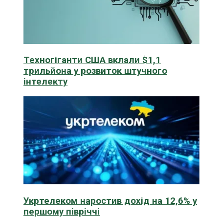
Техногіганти США вклали $1,1
трильйона у розвиток штучного
інтелекту
Укртелеком наростив дохід на 12,6% у
першому півріччі