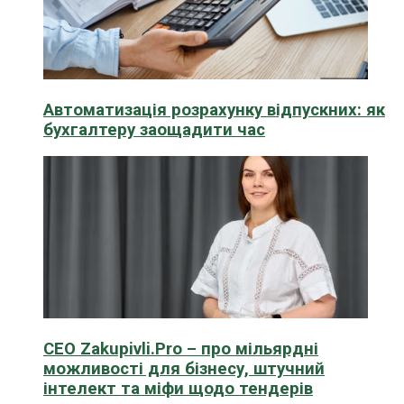
Автоматизація розрахунку відпускних: як
бухгалтеру заощадити час
CEO Zakupivli.Pro – про мільярдні
можливості для бізнесу, штучний
інтелект та міфи щодо тендерів