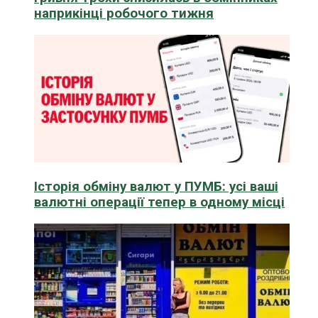
наприкінці робочого тижня
Історія обміну валют у ПУМБ: усі ваші
валютні операції тепер в одному місці