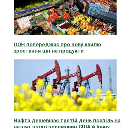
ООН попереджає про нову хвилю
зростання цін на продукти
Нафта дешевшає третій день поспіль на
надіях щодо перемовин США й Ірану