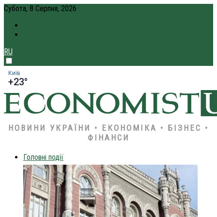
Субота, 8 Серпня, 2026
ПРО НАС
КРЕДИТ ОНЛАЙН
RU
Київ
+23°
НОВИНИ УКРАЇНИ • ЕКОНОМІКА • БІЗНЕС •
ФІНАНСИ
Головні події