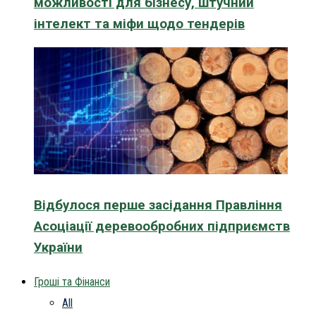
можливості для бізнесу, штучний
інтелект та міфи щодо тендерів
Відбулося перше засідання Правління
Асоціації деревообробних підприємств
України
Гроші та Фінанси
All