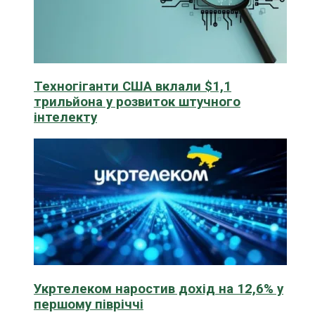
Техногіганти США вклали $1,1
трильйона у розвиток штучного
інтелекту
Укртелеком наростив дохід на 12,6% у
першому півріччі