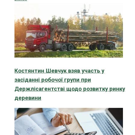
Костянтин Шевчук взяв участь у
засіданні робочої групи при
Держлісагентстві щодо розвитку ринку
деревини