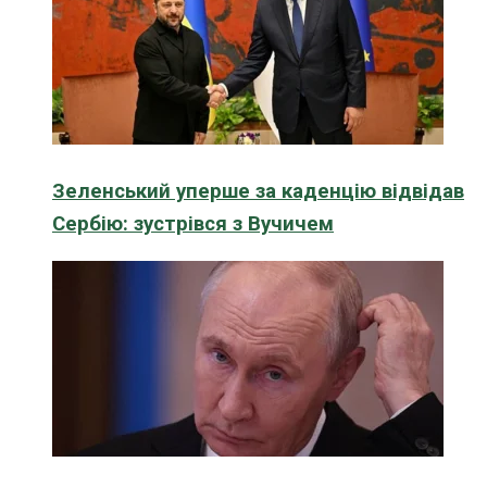
Зеленський уперше за каденцію відвідав
Сербію: зустрівся з Вучичем