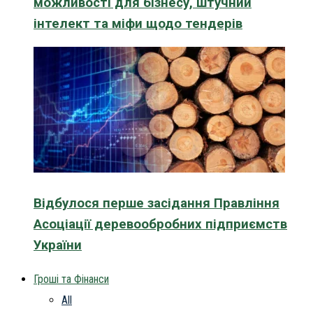
можливості для бізнесу, штучний
інтелект та міфи щодо тендерів
Відбулося перше засідання Правління
Асоціації деревообробних підприємств
України
Гроші та Фінанси
All