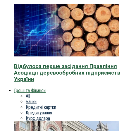
Відбулося перше засідання Правління
Асоціації деревообробних підприємств
України
Гроші та Фінанси
All
Банки
Кредитні картки
Кредитування
Курс долара