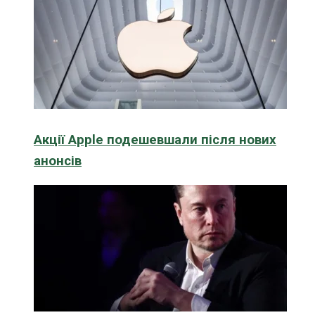
Акції Apple подешевшали після нових
анонсів