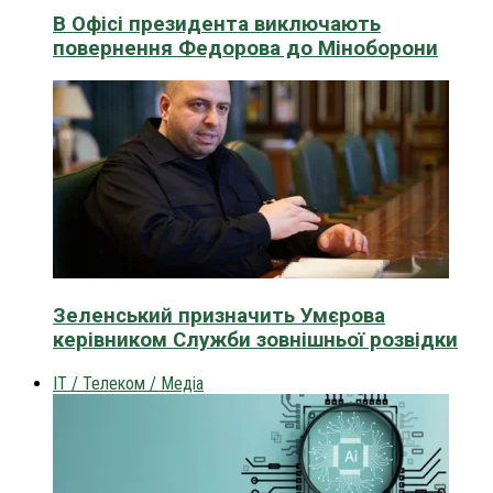
В Офісі президента виключають
повернення Федорова до Міноборони
Зеленський призначить Умєрова
керівником Служби зовнішньої розвідки
IT / Телеком / Медіа