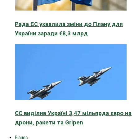
Рада ЄС ухвалила зміни до Плану для
України заради €8,3 млрд
ЄС виділив Україні 3,47 мільярда євро на
дрони, ракети та Gripen
Бізнес