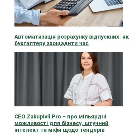
Автоматизація розрахунку відпускних: як
бухгалтеру заощадити час
CEO Zakupivli.Pro – про мільярдні
можливості для бізнесу, штучний
інтелект та міфи щодо тендерів