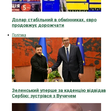
Долар стабільний в обмінниках, євро
продовжує дорожчати
Політика
Зеленський уперше за каденцію відвідав
Сербію: зустрівся з Вучичем