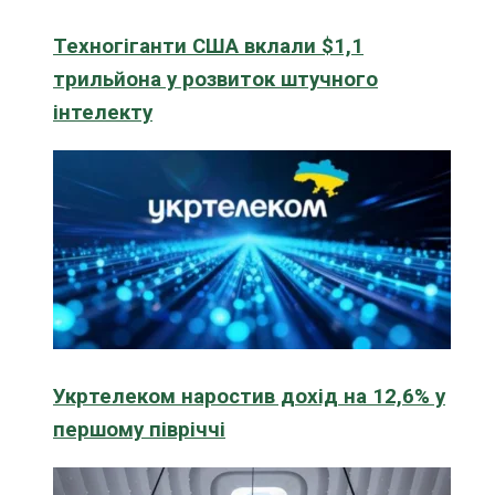
Техногіганти США вклали $1,1
трильйона у розвиток штучного
інтелекту
Укртелеком наростив дохід на 12,6% у
першому півріччі