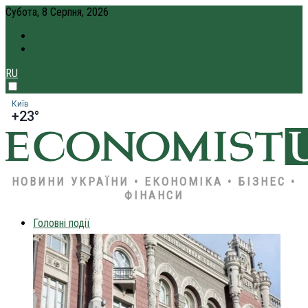
Субота, 8 Серпня, 2026
ПРО НАС
КРЕДИТ ОНЛАЙН
RU
Київ
+23°
НОВИНИ УКРАЇНИ • ЕКОНОМІКА • БІЗНЕС •
ФІНАНСИ
Головні події