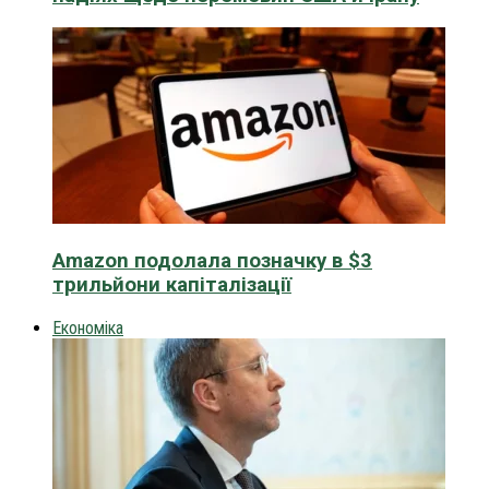
Amazon подолала позначку в $3
трильйони капіталізації
Економіка