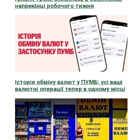
наприкінці робочого тижня
Історія обміну валют у ПУМБ: усі ваші
валютні операції тепер в одному місці