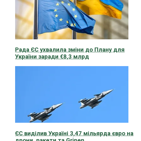
Рада ЄС ухвалила зміни до Плану для
України заради €8,3 млрд
ЄС виділив Україні 3,47 мільярда євро на
дрони, ракети та Gripen