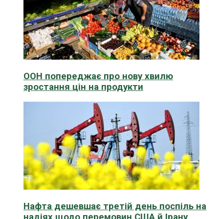
ООН попереджає про нову хвилю
зростання цін на продукти
Нафта дешевшає третій день поспіль на
надіях щодо перемовин США й Ірану