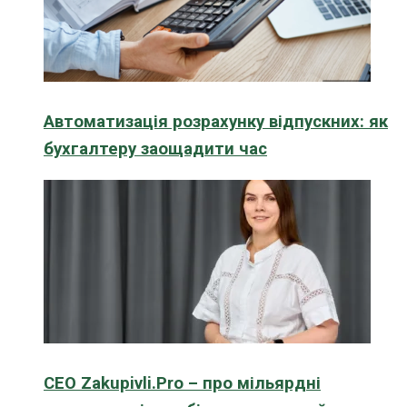
Автоматизація розрахунку відпускних: як
бухгалтеру заощадити час
CEO Zakupivli.Pro – про мільярдні