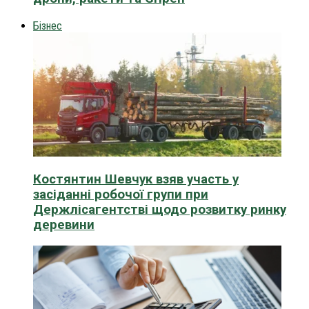
Бізнес
Костянтин Шевчук взяв участь у
засіданні робочої групи при
Держлісагентстві щодо розвитку ринку
деревини