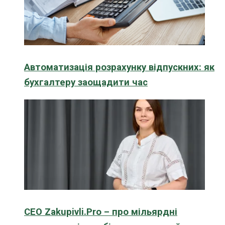
Автоматизація розрахунку відпускних: як
бухгалтеру заощадити час
CEO Zakupivli.Pro – про мільярдні