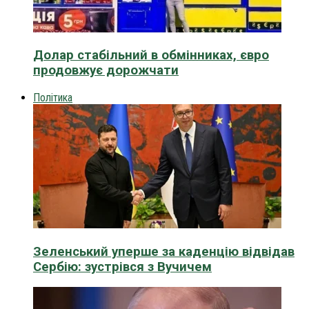
Долар стабільний в обмінниках, євро
продовжує дорожчати
Політика
Зеленський уперше за каденцію відвідав
Сербію: зустрівся з Вучичем