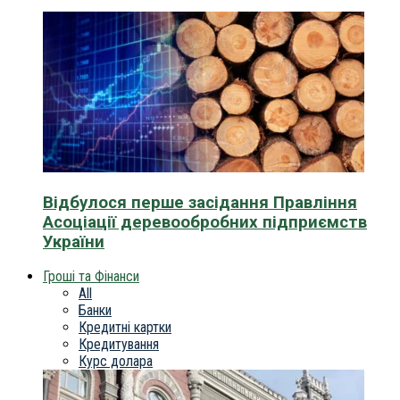
Відбулося перше засідання Правління
Асоціації деревообробних підприємств
України
Гроші та Фінанси
All
Банки
Кредитні картки
Кредитування
Курс долара