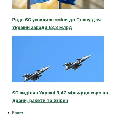
Рада ЄС ухвалила зміни до Плану для
України заради €8,3 млрд
ЄС виділив Україні 3,47 мільярда євро на
дрони, ракети та Gripen
Бізнес