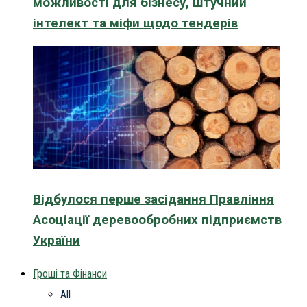
можливості для бізнесу, штучний
інтелект та міфи щодо тендерів
Відбулося перше засідання Правління
Асоціації деревообробних підприємств
України
Гроші та Фінанси
All