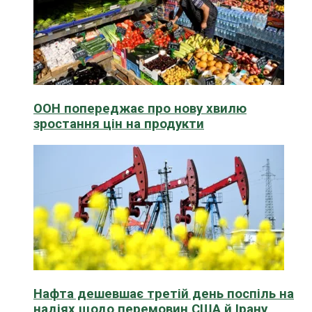
ООН попереджає про нову хвилю
зростання цін на продукти
Нафта дешевшає третій день поспіль на
надіях щодо перемовин США й Ірану