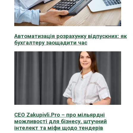
Автоматизація розрахунку відпускних: як
бухгалтеру заощадити час
CEO Zakupivli.Pro – про мільярдні
можливості для бізнесу, штучний
інтелект та міфи щодо тендерів