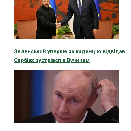
Зеленський уперше за каденцію відвідав
Сербію: зустрівся з Вучичем