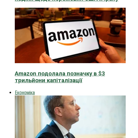
Amazon подолала позначку в $3
трильйони капіталізації
Економіка