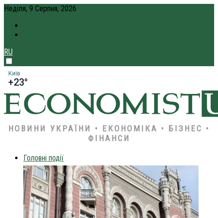
Неділя, 9 Серпня, 2026
ПРО НАС
КРЕДИТ ОНЛАЙН
RU
Київ
+23°
НОВИНИ УКРАЇНИ • ЕКОНОМІКА • БІЗНЕС •
ФІНАНСИ
Головні події