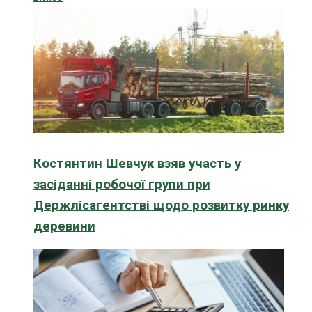
Костянтин Шевчук взяв участь у
засіданні робочої групи при
Держлісагентстві щодо розвитку ринку
деревини