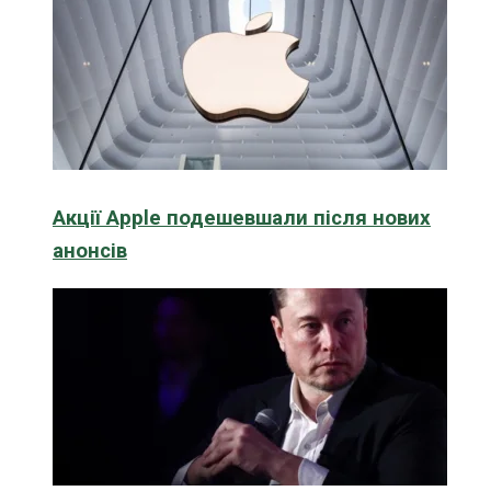
Акції Apple подешевшали після нових
анонсів