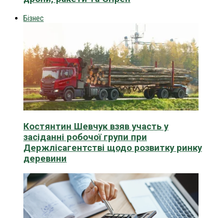
Бізнес
Костянтин Шевчук взяв участь у
засіданні робочої групи при
Держлісагентстві щодо розвитку ринку
деревини