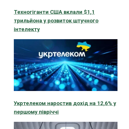
Техногіганти США вклали $1,1
трильйона у розвиток штучного
інтелекту
Укртелеком наростив дохід на 12,6% у
першому півріччі