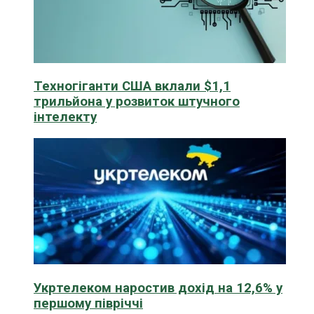
Техногіганти США вклали $1,1
трильйона у розвиток штучного
інтелекту
Укртелеком наростив дохід на 12,6% у
першому півріччі