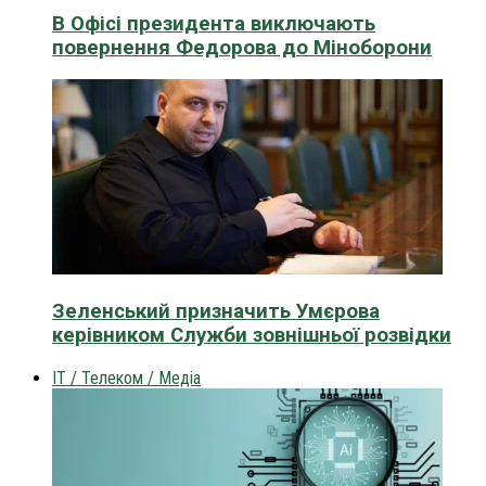
В Офісі президента виключають
повернення Федорова до Міноборони
Зеленський призначить Умєрова
керівником Служби зовнішньої розвідки
IT / Телеком / Медіа