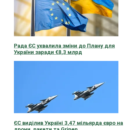
Рада ЄС ухвалила зміни до Плану для
України заради €8,3 млрд
ЄС виділив Україні 3,47 мільярда євро на
дрони, ракети та Gripen