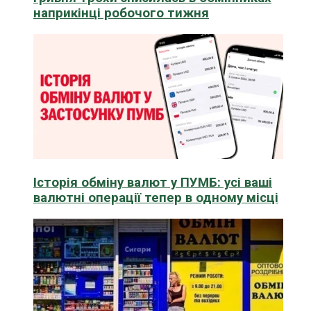
наприкінці робочого тижня
Історія обміну валют у ПУМБ: усі ваші
валютні операції тепер в одному місці