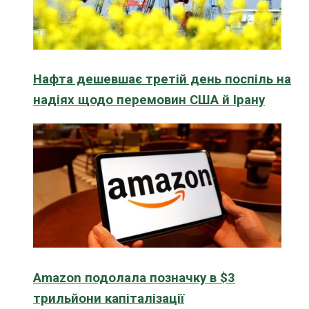
Нафта дешевшає третій день поспіль на
надіях щодо перемовин США й Ірану
Amazon подолала позначку в $3
трильйони капіталізації