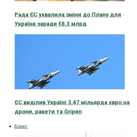
Рада ЄС ухвалила зміни до Плану для
України заради €8,3 млрд
ЄС виділив Україні 3,47 мільярда євро на
дрони, ракети та Gripen
Бізнес