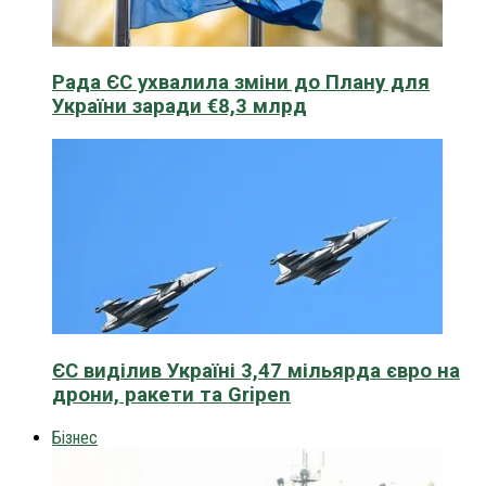
Рада ЄС ухвалила зміни до Плану для
України заради €8,3 млрд
ЄС виділив Україні 3,47 мільярда євро на
дрони, ракети та Gripen
Бізнес