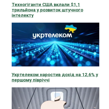
Техногіганти США вклали $1,1
трильйона у розвиток штучного
інтелекту
Укртелеком наростив дохід на 12,6% у
першому півріччі