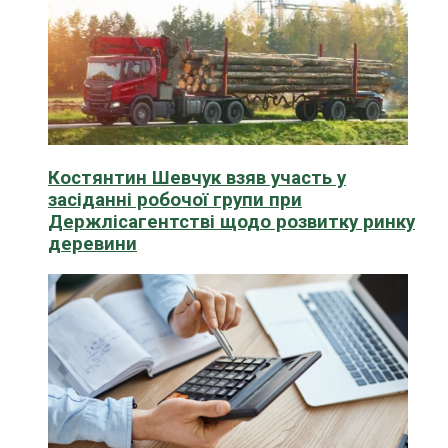
Костянтин Шевчук взяв участь у
засіданні робочої групи при
Держлісагентстві щодо розвитку ринку
деревини