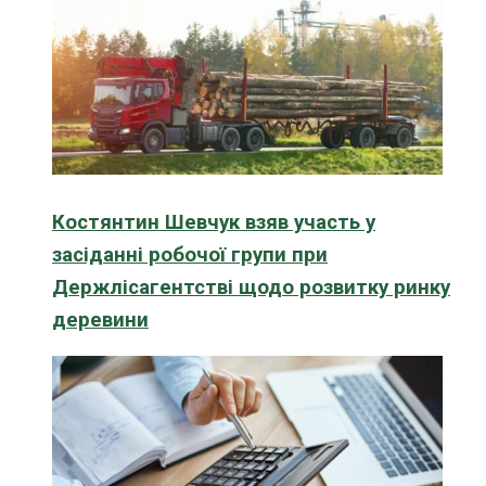
Костянтин Шевчук взяв участь у
засіданні робочої групи при
Держлісагентстві щодо розвитку ринку
деревини