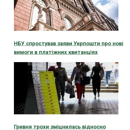
НБУ спростував заяви Укрпошти про нові
вимоги в платіжних квитанціях
Гривня трохи зміцнилась відносно