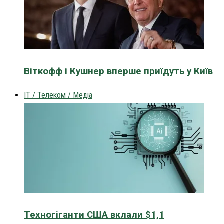
Віткофф і Кушнер вперше приїдуть у Київ
IT / Телеком / Медіа
Техногіганти США вклали $1,1