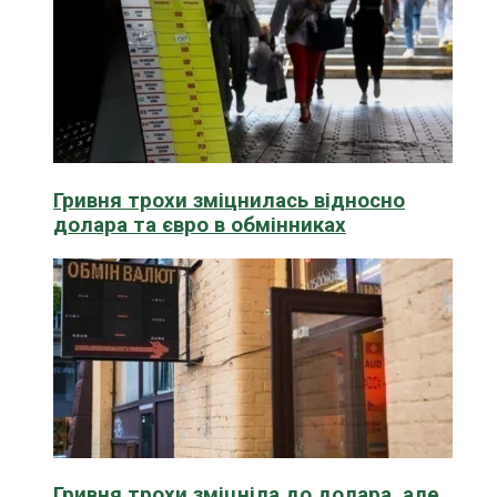
Гривня трохи зміцнилась відносно
долара та євро в обмінниках
Гривня трохи зміцніла до долара, але