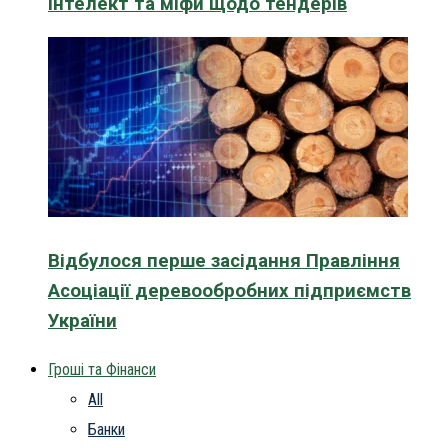
інтелект та міфи щодо тендерів
Відбулося перше засідання Правління
Асоціації деревообробних підприємств
України
Гроші та Фінанси
All
Банки