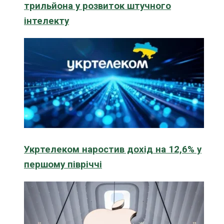
трильйона у розвиток штучного
інтелекту
Укртелеком наростив дохід на 12,6% у
першому півріччі