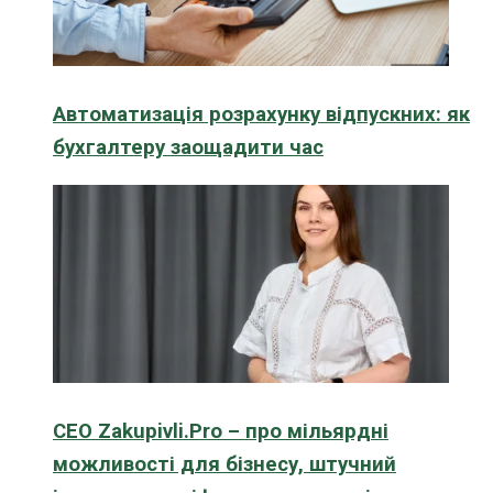
Автоматизація розрахунку відпускних: як
бухгалтеру заощадити час
CEO Zakupivli.Pro – про мільярдні
можливості для бізнесу, штучний