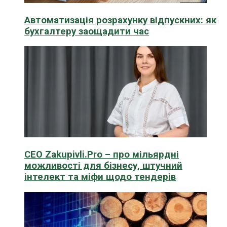
Автоматизація розрахунку відпускних: як
бухгалтеру заощадити час
CEO Zakupivli.Pro – про мільярдні
можливості для бізнесу, штучний
інтелект та міфи щодо тендерів