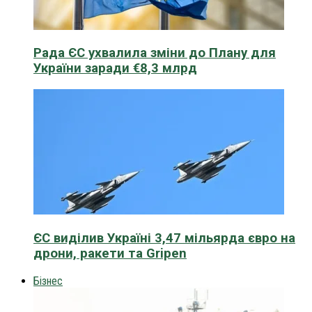
Рада ЄС ухвалила зміни до Плану для
України заради €8,3 млрд
ЄС виділив Україні 3,47 мільярда євро на
дрони, ракети та Gripen
Бізнес