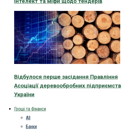
інтелект та міфи щодо тендерів
Відбулося перше засідання Правління
Асоціації деревообробних підприємств
України
Гроші та Фінанси
All
Банки