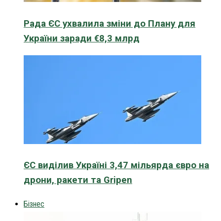
Рада ЄС ухвалила зміни до Плану для
України заради €8,3 млрд
ЄС виділив Україні 3,47 мільярда євро на
дрони, ракети та Gripen
Бізнес