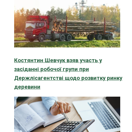
Костянтин Шевчук взяв участь у
засіданні робочої групи при
Держлісагентстві щодо розвитку ринку
деревини