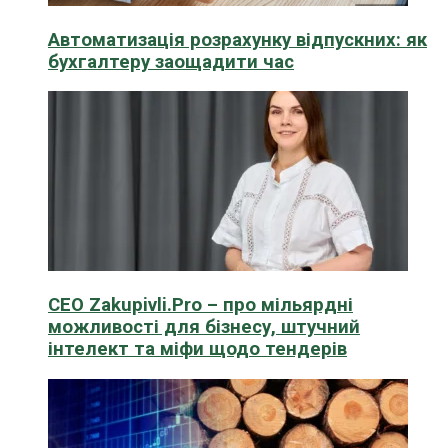
Автоматизація розрахунку відпускних: як
бухгалтеру заощадити час
CEO Zakupivli.Pro – про мільярдні
можливості для бізнесу, штучний
інтелект та міфи щодо тендерів