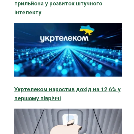
трильйона у розвиток штучного
інтелекту
Укртелеком наростив дохід на 12,6% у
першому півріччі