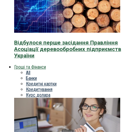
Відбулося перше засідання Правління
Асоціації деревообробних підприємств
України
Гроші та Фінанси
All
Банки
Кредитні картки
Кредитування
Курс долара