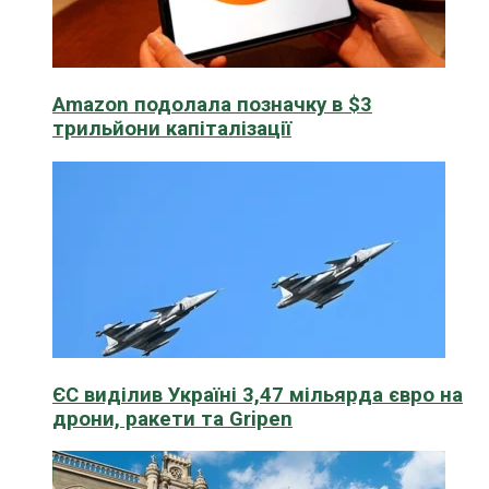
Amazon подолала позначку в $3
трильйони капіталізації
ЄС виділив Україні 3,47 мільярда євро на
дрони, ракети та Gripen