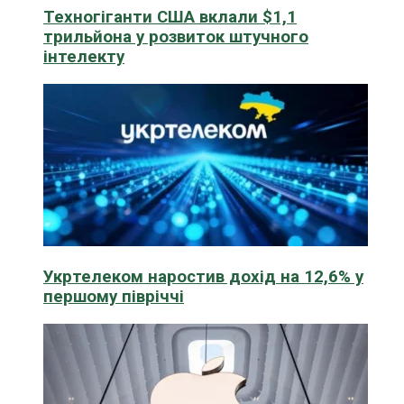
Техногіганти США вклали $1,1
трильйона у розвиток штучного
інтелекту
Укртелеком наростив дохід на 12,6% у
першому півріччі