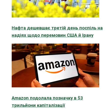
Нафта дешевшає третій день поспіль на
надіях щодо перемовин США й Ірану
Amazon подолала позначку в $3
трильйони капіталізації