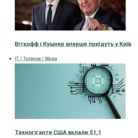
Віткофф і Кушнер вперше приїдуть у Київ
IT / Телеком / Медіа
Техногіганти США вклали $1,1