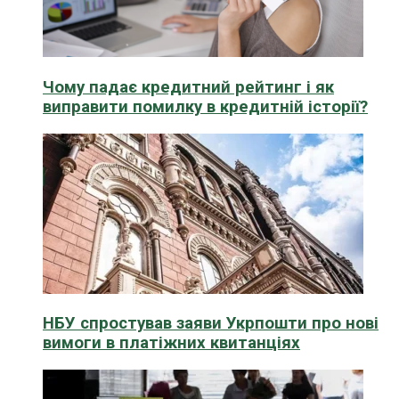
Чому падає кредитний рейтинг і як
виправити помилку в кредитній історії?
НБУ спростував заяви Укрпошти про нові
вимоги в платіжних квитанціях