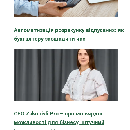
Автоматизація розрахунку відпускних: як
бухгалтеру заощадити час
CEO Zakupivli.Pro – про мільярдні
можливості для бізнесу, штучний