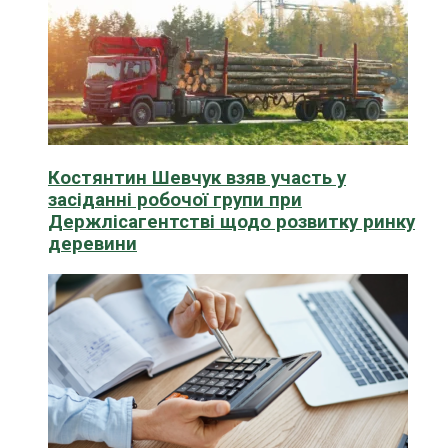
Костянтин Шевчук взяв участь у
засіданні робочої групи при
Держлісагентстві щодо розвитку ринку
деревини