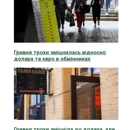
Гривня трохи зміцнилась відносно
долара та євро в обмінниках
Гривня трохи зміцніла до долара, але