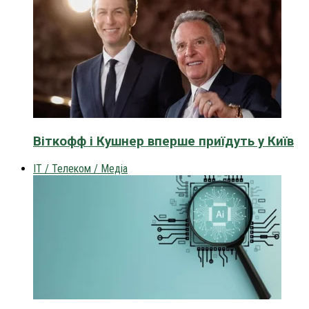
Віткофф і Кушнер вперше приїдуть у Київ
IT / Телеком / Медіа