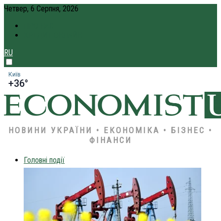
Четвер, 6 Серпня, 2026
ПРО НАС
КРЕДИТ ОНЛАЙН
RU
Київ
+36°
НОВИНИ УКРАЇНИ • ЕКОНОМІКА • БІЗНЕС •
ФІНАНСИ
Головні події