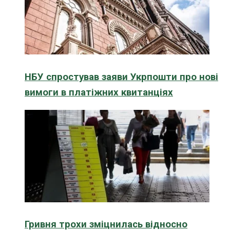
НБУ спростував заяви Укрпошти про нові
вимоги в платіжних квитанціях
Гривня трохи зміцнилась відносно