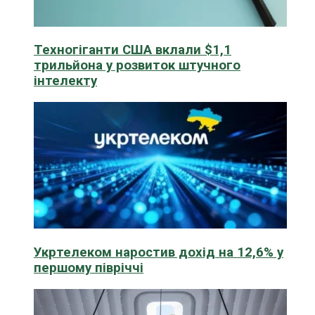
Техногіганти США вклали $1,1
трильйона у розвиток штучного
інтелекту
Укртелеком наростив дохід на 12,6% у
першому півріччі