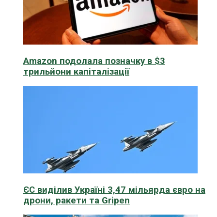
Amazon подолала позначку в $3
трильйони капіталізації
ЄС виділив Україні 3,47 мільярда євро на
дрони, ракети та Gripen