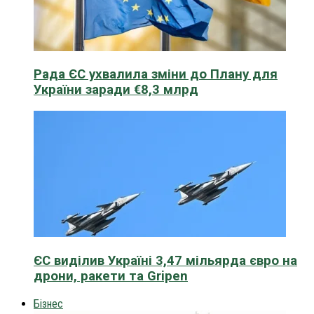
Рада ЄС ухвалила зміни до Плану для
України заради €8,3 млрд
ЄС виділив Україні 3,47 мільярда євро на
дрони, ракети та Gripen
Бізнес