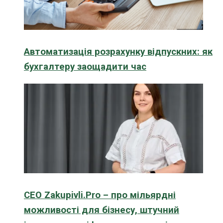
Автоматизація розрахунку відпускних: як
бухгалтеру заощадити час
CEO Zakupivli.Pro – про мільярдні
можливості для бізнесу, штучний