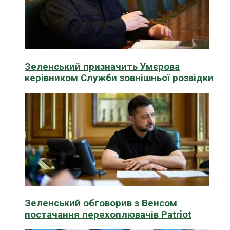
Зеленський призначить Умєрова
керівником Служби зовнішньої розвідки
Зеленський обговорив з Венсом
постачання перехоплювачів Patriot