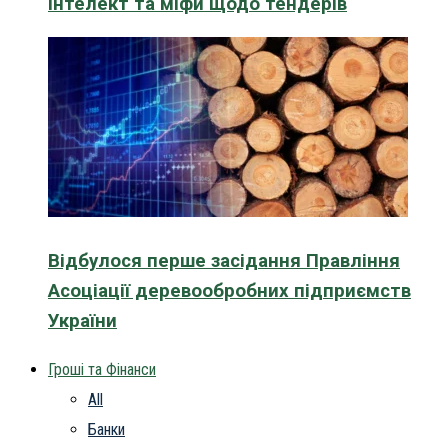
інтелект та міфи щодо тендерів
Відбулося перше засідання Правління
Асоціації деревообробних підприємств
України
Гроші та Фінанси
All
Банки