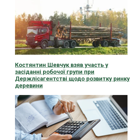
Костянтин Шевчук взяв участь у
засіданні робочої групи при
Держлісагентстві щодо розвитку ринку
деревини