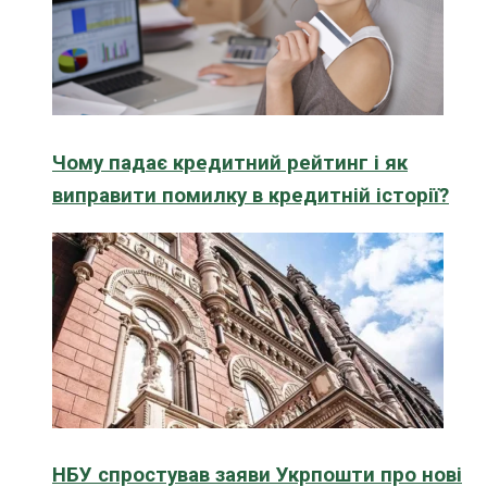
Чому падає кредитний рейтинг і як
виправити помилку в кредитній історії?
НБУ спростував заяви Укрпошти про нові