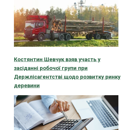
Костянтин Шевчук взяв участь у
засіданні робочої групи при
Держлісагентстві щодо розвитку ринку
деревини