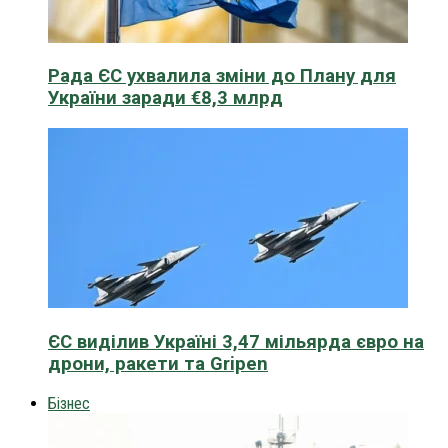
Рада ЄС ухвалила зміни до Плану для
України заради €8,3 млрд
ЄС виділив Україні 3,47 мільярда євро на
дрони, ракети та Gripen
Бізнес