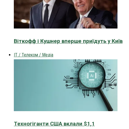
Віткофф і Кушнер вперше приїдуть у Київ
IT / Телеком / Медіа
Техногіганти США вклали $1,1