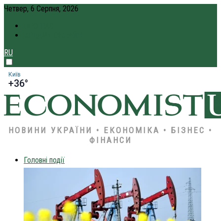
Четвер, 6 Серпня, 2026
ПРО НАС
КРЕДИТ ОНЛАЙН
RU
Київ
+36°
НОВИНИ УКРАЇНИ • ЕКОНОМІКА • БІЗНЕС •
ФІНАНСИ
Головні події