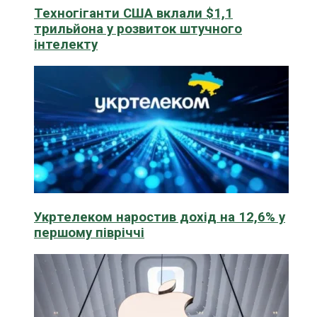
Техногіганти США вклали $1,1
трильйона у розвиток штучного
інтелекту
Укртелеком наростив дохід на 12,6% у
першому півріччі