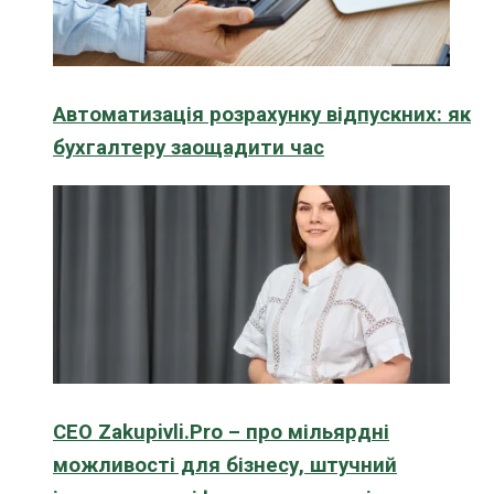
Автоматизація розрахунку відпускних: як
бухгалтеру заощадити час
CEO Zakupivli.Pro – про мільярдні
можливості для бізнесу, штучний