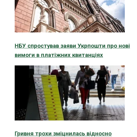
НБУ спростував заяви Укрпошти про нові
вимоги в платіжних квитанціях
Гривня трохи зміцнилась відносно