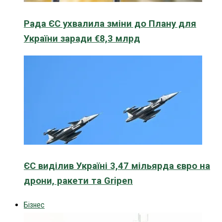
Рада ЄС ухвалила зміни до Плану для
України заради €8,3 млрд
ЄС виділив Україні 3,47 мільярда євро на
дрони, ракети та Gripen
Бізнес