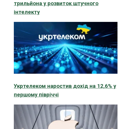
трильйона у розвиток штучного
інтелекту
Укртелеком наростив дохід на 12,6% у
першому півріччі