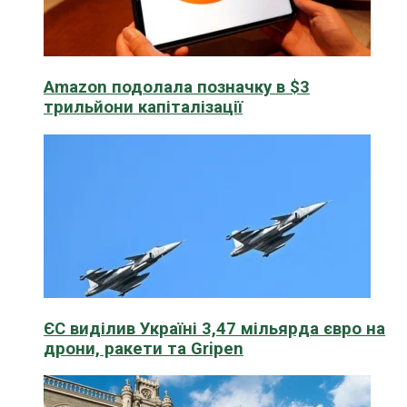
Amazon подолала позначку в $3
трильйони капіталізації
ЄС виділив Україні 3,47 мільярда євро на
дрони, ракети та Gripen