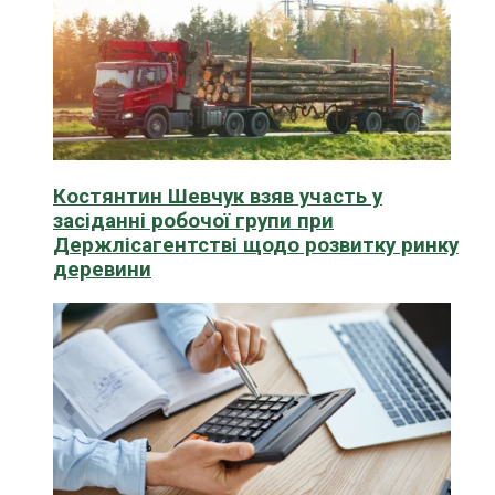
Костянтин Шевчук взяв участь у
засіданні робочої групи при
Держлісагентстві щодо розвитку ринку
деревини