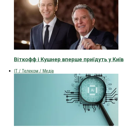
Віткофф і Кушнер вперше приїдуть у Київ
IT / Телеком / Медіа