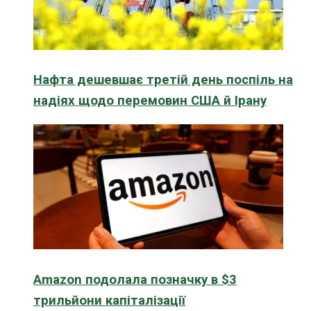
Нафта дешевшає третій день поспіль на
надіях щодо перемовин США й Ірану
Amazon подолала позначку в $3
трильйони капіталізації