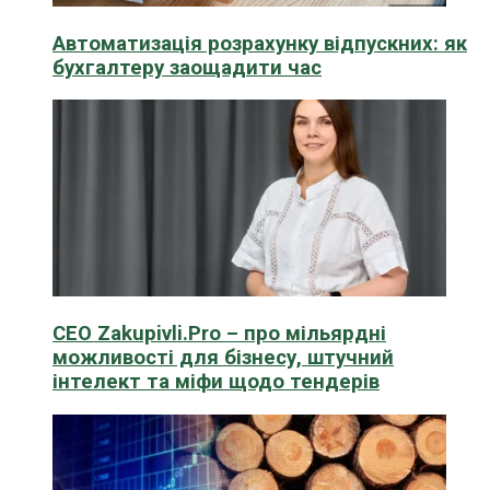
Автоматизація розрахунку відпускних: як
бухгалтеру заощадити час
CEO Zakupivli.Pro – про мільярдні
можливості для бізнесу, штучний
інтелект та міфи щодо тендерів