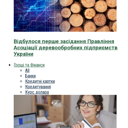
Відбулося перше засідання Правління
Асоціації деревообробних підприємств
України
Гроші та Фінанси
All
Банки
Кредитні картки
Кредитування
Курс долара