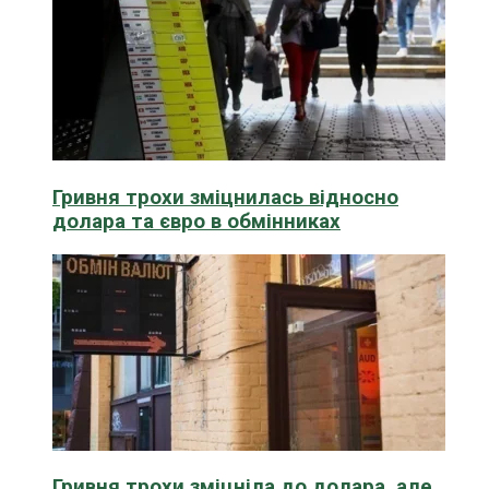
Гривня трохи зміцнилась відносно
долара та євро в обмінниках
Гривня трохи зміцніла до долара, але