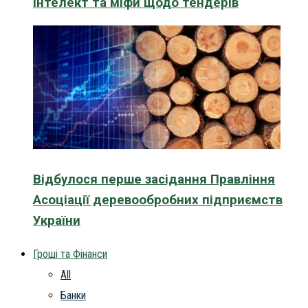
інтелект та міфи щодо тендерів
Відбулося перше засідання Правління
Асоціації деревообробних підприємств
України
Гроші та Фінанси
All
Банки