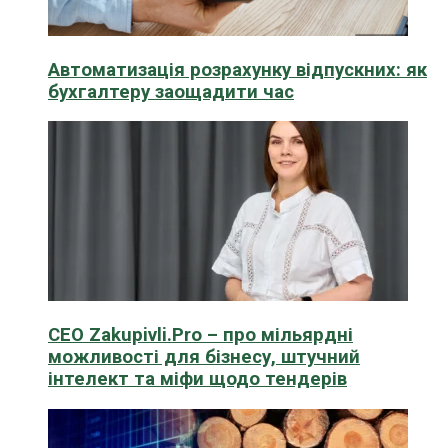
Автоматизація розрахунку відпускних: як
бухгалтеру заощадити час
CEO Zakupivli.Pro – про мільярдні
можливості для бізнесу, штучний
інтелект та міфи щодо тендерів