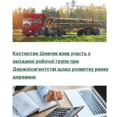
Костянтин Шевчук взяв участь у
засіданні робочої групи при
Держлісагентстві щодо розвитку ринку
деревини