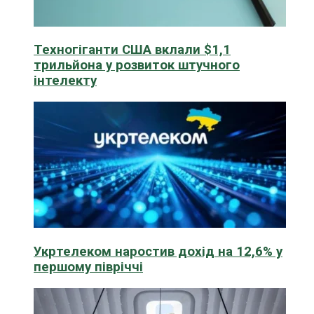
Техногіганти США вклали $1,1
трильйона у розвиток штучного
інтелекту
Укртелеком наростив дохід на 12,6% у
першому півріччі