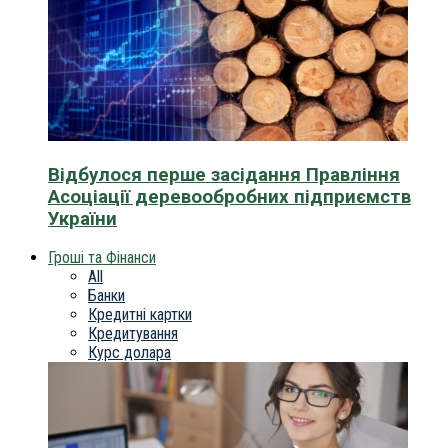
Відбулося перше засідання Правління
Асоціації деревообробних підприємств
України
Гроші та Фінанси
All
Банки
Кредитні картки
Кредитування
Курс долара