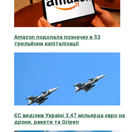
Amazon подолала позначку в $3
трильйони капіталізації
ЄС виділив Україні 3,47 мільярда євро на
дрони, ракети та Gripen