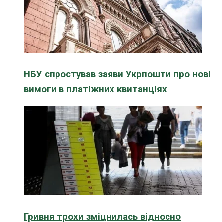
НБУ спростував заяви Укрпошти про нові
вимоги в платіжних квитанціях
Гривня трохи зміцнилась відносно