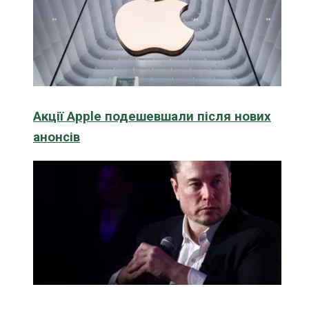
Акції Apple подешевшали після нових
анонсів