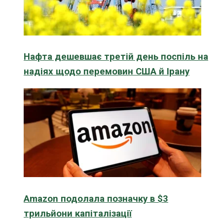
Нафта дешевшає третій день поспіль на
надіях щодо перемовин США й Ірану
Amazon подолала позначку в $3
трильйони капіталізації