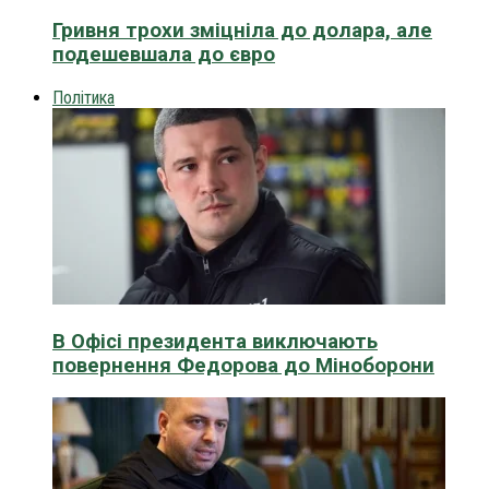
Гривня трохи зміцніла до долара, але
подешевшала до євро
Політика
В Офісі президента виключають
повернення Федорова до Міноборони