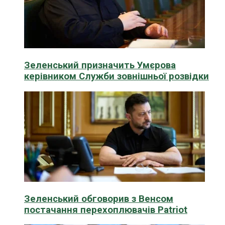
Зеленський призначить Умєрова
керівником Служби зовнішньої розвідки
Зеленський обговорив з Венсом
постачання перехоплювачів Patriot