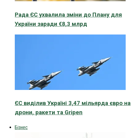
Рада ЄС ухвалила зміни до Плану для
України заради €8,3 млрд
ЄС виділив Україні 3,47 мільярда євро на
дрони, ракети та Gripen
Бізнес