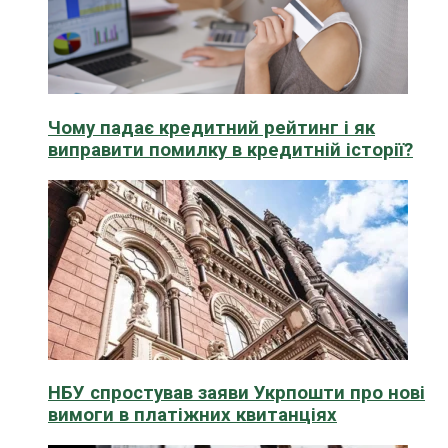
Чому падає кредитний рейтинг і як
виправити помилку в кредитній історії?
НБУ спростував заяви Укрпошти про нові
вимоги в платіжних квитанціях