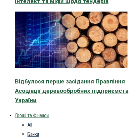
інтелект та міфи щодо тендерів
Відбулося перше засідання Правління
Асоціації деревообробних підприємств
України
Гроші та Фінанси
All
Банки