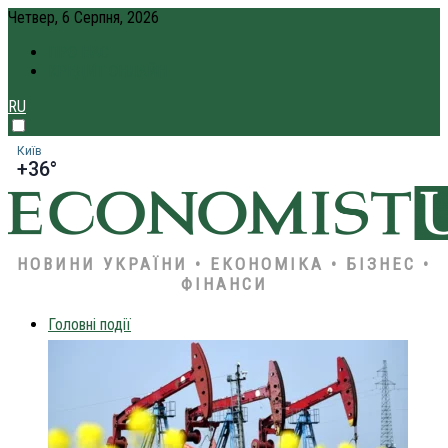
Четвер, 6 Серпня, 2026
ПРО НАС
КРЕДИТ ОНЛАЙН
RU
Київ
+36°
НОВИНИ УКРАЇНИ • ЕКОНОМІКА • БІЗНЕС •
ФІНАНСИ
Головні події