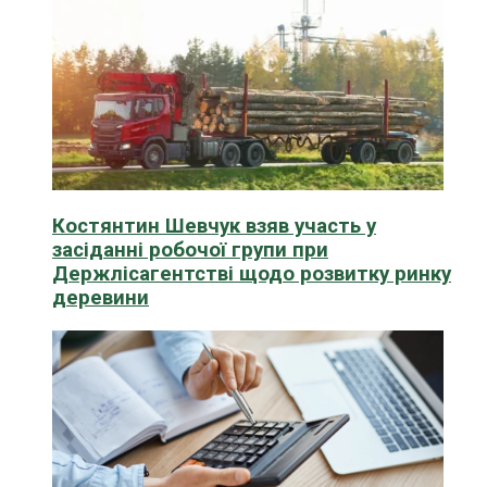
Костянтин Шевчук взяв участь у
засіданні робочої групи при
Держлісагентстві щодо розвитку ринку
деревини