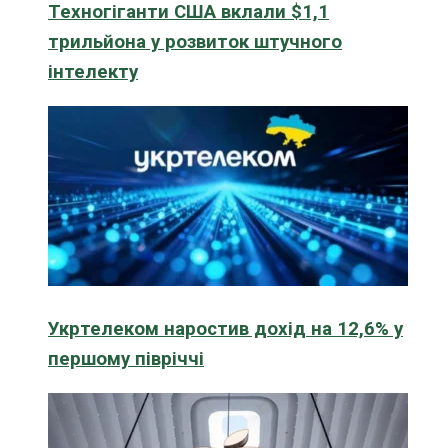
Техногіганти США вклали $1,1
трильйона у розвиток штучного
інтелекту
Укртелеком наростив дохід на 12,6% у
першому півріччі