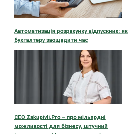
Автоматизація розрахунку відпускних: як
бухгалтеру заощадити час
CEO Zakupivli.Pro – про мільярдні
можливості для бізнесу, штучний