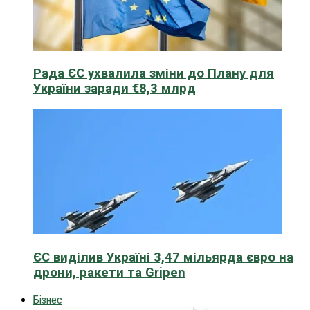
Рада ЄС ухвалила зміни до Плану для
України заради €8,3 млрд
ЄС виділив Україні 3,47 мільярда євро на
дрони, ракети та Gripen
Бізнес