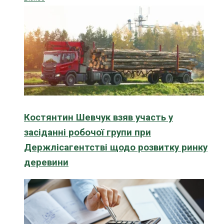
Костянтин Шевчук взяв участь у
засіданні робочої групи при
Держлісагентстві щодо розвитку ринку
деревини