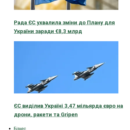
Рада ЄС ухвалила зміни до Плану для
України заради €8,3 млрд
ЄС виділив Україні 3,47 мільярда євро на
дрони, ракети та Gripen
Бізнес