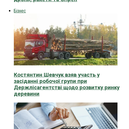
Бізнес
Костянтин Шевчук взяв участь у
засіданні робочої групи при
Держлісагентстві щодо розвитку ринку
деревини