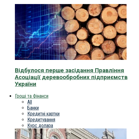
Відбулося перше засідання Правління
Асоціації деревообробних підприємств
України
Гроші та Фінанси
All
Банки
Кредитні картки
Кредитування
Курс долара