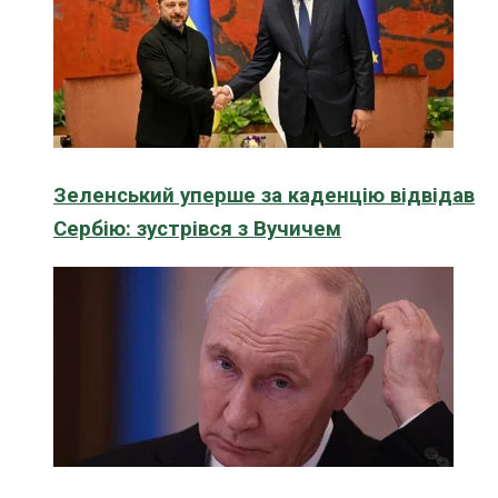
Зеленський уперше за каденцію відвідав
Сербію: зустрівся з Вучичем