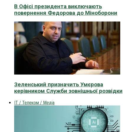
В Офісі президента виключають
повернення Федорова до Міноборони
Зеленський призначить Умєрова
керівником Служби зовнішньої розвідки
IT / Телеком / Медіа