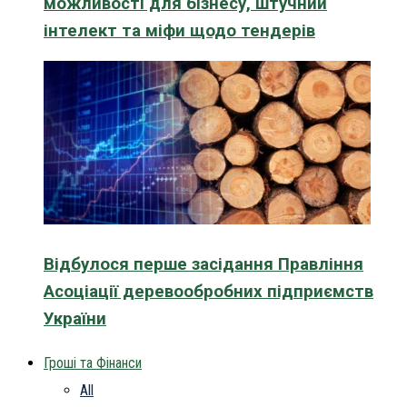
можливості для бізнесу, штучний
інтелект та міфи щодо тендерів
Відбулося перше засідання Правління
Асоціації деревообробних підприємств
України
Гроші та Фінанси
All