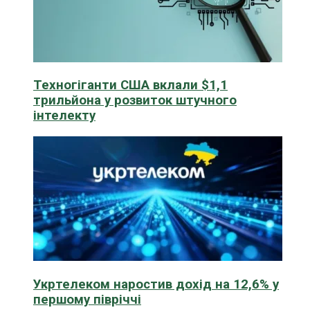
Техногіганти США вклали $1,1
трильйона у розвиток штучного
інтелекту
Укртелеком наростив дохід на 12,6% у
першому півріччі