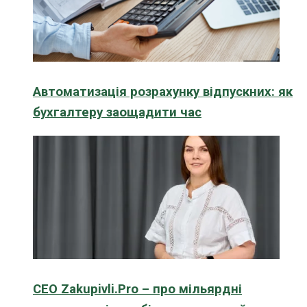
Автоматизація розрахунку відпускних: як
бухгалтеру заощадити час
CEO Zakupivli.Pro – про мільярдні