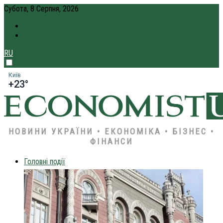
Субота, 8 Серпня, 2026
ПРО НАС
КРЕДИТ ОНЛАЙН
RU
Київ
+23°
НОВИНИ УКРАЇНИ • ЕКОНОМІКА • БІЗНЕС •
ФІНАНСИ
Головні події