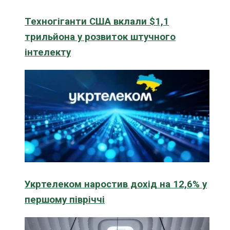
Техногіганти США вклали $1,1
трильйона у розвиток штучного
інтелекту
Укртелеком наростив дохід на 12,6% у
першому півріччі