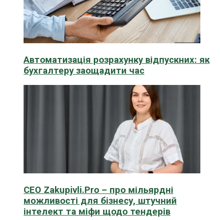
Автоматизація розрахунку відпускних: як
бухгалтеру заощадити час
CEO Zakupivli.Pro – про мільярдні
можливості для бізнесу, штучний
інтелект та міфи щодо тендерів