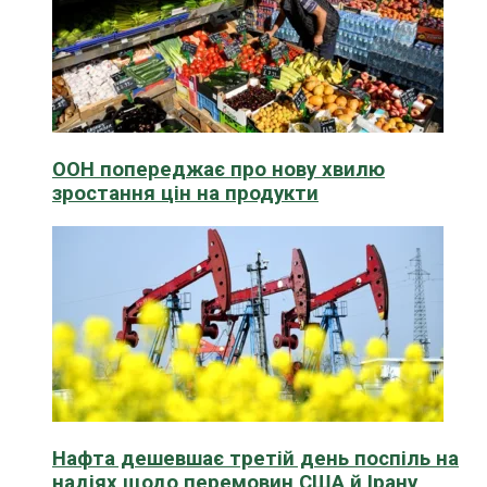
ООН попереджає про нову хвилю
зростання цін на продукти
Нафта дешевшає третій день поспіль на
надіях щодо перемовин США й Ірану