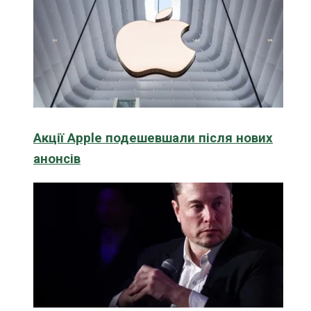
Акції Apple подешевшали після нових
анонсів