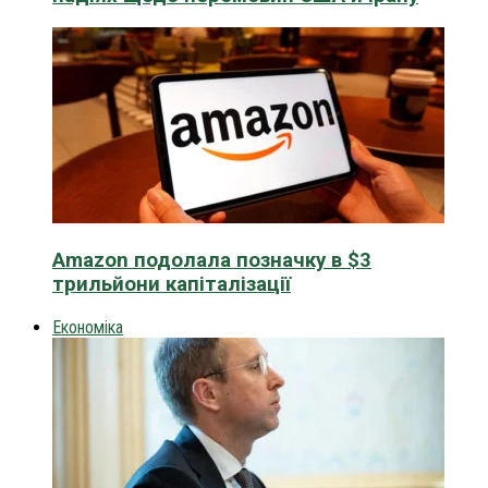
Amazon подолала позначку в $3
трильйони капіталізації
Економіка