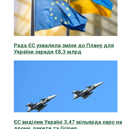
Рада ЄС ухвалила зміни до Плану для
України заради €8,3 млрд
ЄС виділив Україні 3,47 мільярда євро на
дрони, ракети та Gripen