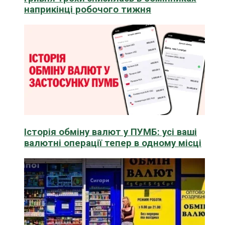
наприкінці робочого тижня
Історія обміну валют у ПУМБ: усі ваші
валютні операції тепер в одному місці