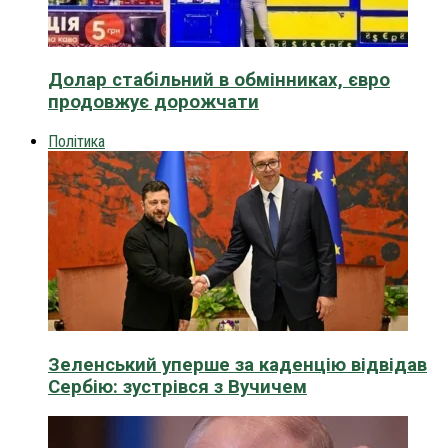
Долар стабільний в обмінниках, євро
продовжує дорожчати
Політика
Зеленський уперше за каденцію відвідав
Сербію: зустрівся з Вучичем