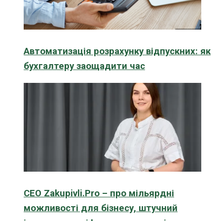
Автоматизація розрахунку відпускних: як
бухгалтеру заощадити час
CEO Zakupivli.Pro – про мільярдні
можливості для бізнесу, штучний