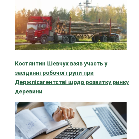
Костянтин Шевчук взяв участь у
засіданні робочої групи при
Держлісагентстві щодо розвитку ринку
деревини