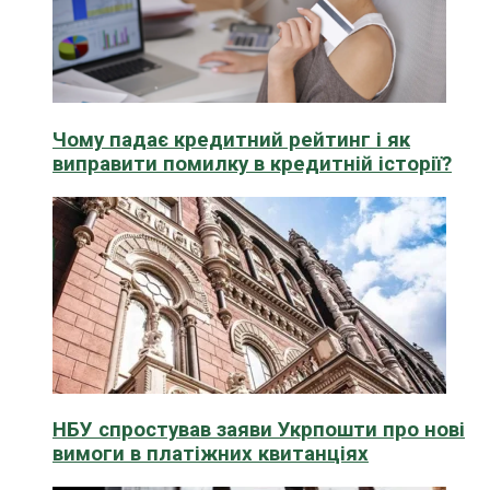
Чому падає кредитний рейтинг і як
виправити помилку в кредитній історії?
НБУ спростував заяви Укрпошти про нові
вимоги в платіжних квитанціях