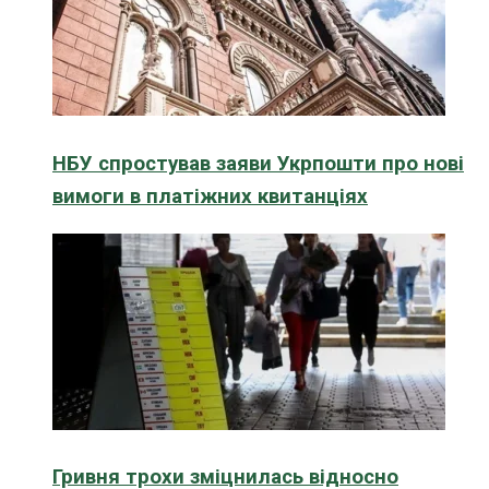
НБУ спростував заяви Укрпошти про нові
вимоги в платіжних квитанціях
Гривня трохи зміцнилась відносно