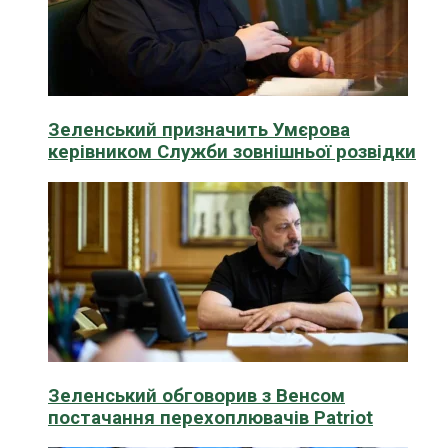
Зеленський призначить Умєрова
керівником Служби зовнішньої розвідки
Зеленський обговорив з Венсом
постачання перехоплювачів Patriot