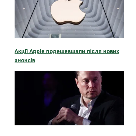
Акції Apple подешевшали після нових
анонсів