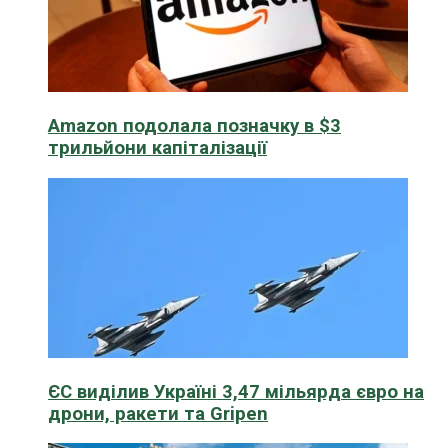
Amazon подолала позначку в $3
трильйони капіталізації
ЄС виділив Україні 3,47 мільярда євро на
дрони, ракети та Gripen