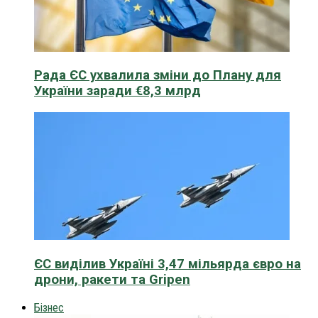
Рада ЄС ухвалила зміни до Плану для
України заради €8,3 млрд
ЄС виділив Україні 3,47 мільярда євро на
дрони, ракети та Gripen
Бізнес