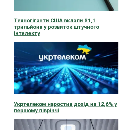
Техногіганти США вклали $1,1
трильйона у розвиток штучного
інтелекту
Укртелеком наростив дохід на 12,6% у
першому півріччі