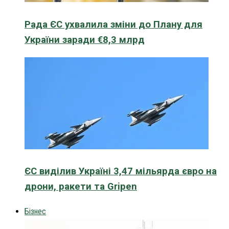
Рада ЄС ухвалила зміни до Плану для
України заради €8,3 млрд
ЄС виділив Україні 3,47 мільярда євро на
дрони, ракети та Gripen
Бізнес