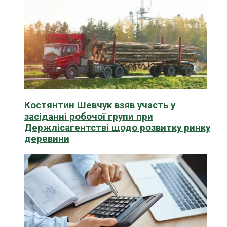
Костянтин Шевчук взяв участь у
засіданні робочої групи при
Держлісагентстві щодо розвитку ринку
деревини