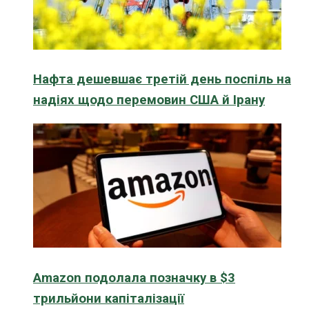
Нафта дешевшає третій день поспіль на
надіях щодо перемовин США й Ірану
Amazon подолала позначку в $3
трильйони капіталізації