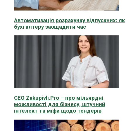
Автоматизація розрахунку відпускних: як
бухгалтеру заощадити час
CEO Zakupivli.Pro – про мільярдні
можливості для бізнесу, штучний
інтелект та міфи щодо тендерів