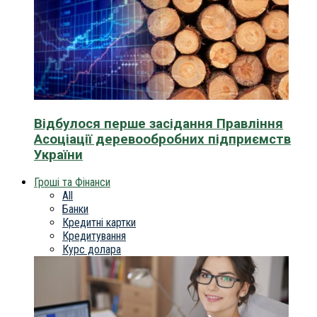
Відбулося перше засідання Правління
Асоціації деревообробних підприємств
України
Гроші та Фінанси
All
Банки
Кредитні картки
Кредитування
Курс долара