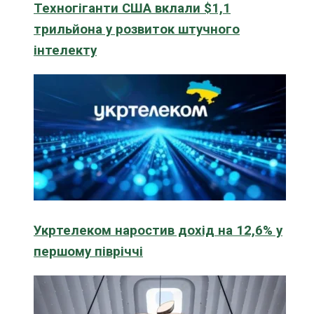
Техногіганти США вклали $1,1
трильйона у розвиток штучного
інтелекту
Укртелеком наростив дохід на 12,6% у
першому півріччі