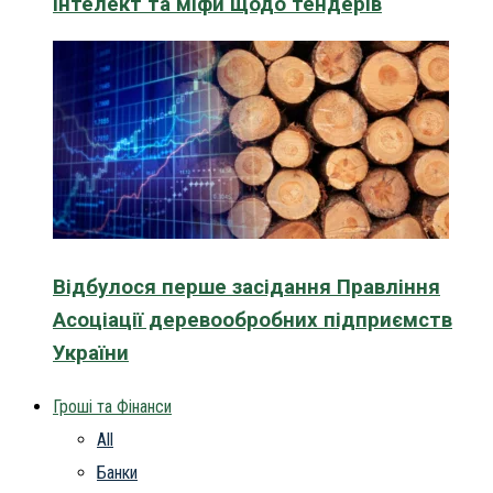
інтелект та міфи щодо тендерів
Відбулося перше засідання Правління
Асоціації деревообробних підприємств
України
Гроші та Фінанси
All
Банки