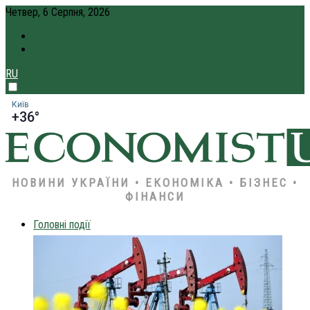
Четвер, 6 Серпня, 2026
ПРО НАС
КРЕДИТ ОНЛАЙН
RU
Київ
+36°
НОВИНИ УКРАЇНИ • ЕКОНОМІКА • БІЗНЕС •
ФІНАНСИ
Головні події