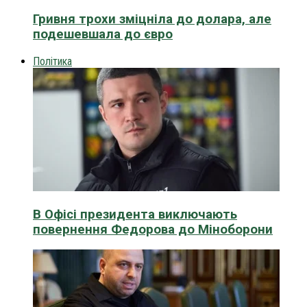
Гривня трохи зміцніла до долара, але
подешевшала до євро
Політика
В Офісі президента виключають
повернення Федорова до Міноборони