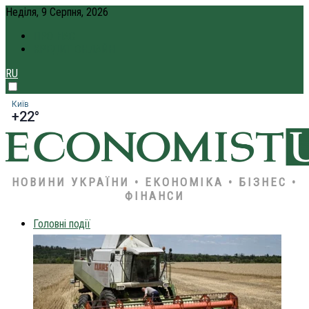
Неділя, 9 Серпня, 2026
ПРО НАС
КРЕДИТ ОНЛАЙН
RU
Київ
+22°
НОВИНИ УКРАЇНИ • ЕКОНОМІКА • БІЗНЕС •
ФІНАНСИ
Головні події