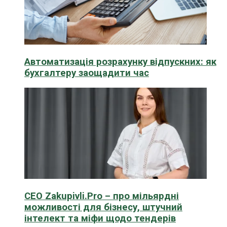
Автоматизація розрахунку відпускних: як
бухгалтеру заощадити час
CEO Zakupivli.Pro – про мільярдні
можливості для бізнесу, штучний
інтелект та міфи щодо тендерів