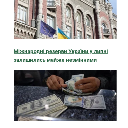
Міжнародні резерви України у липні
залишились майже незмінними