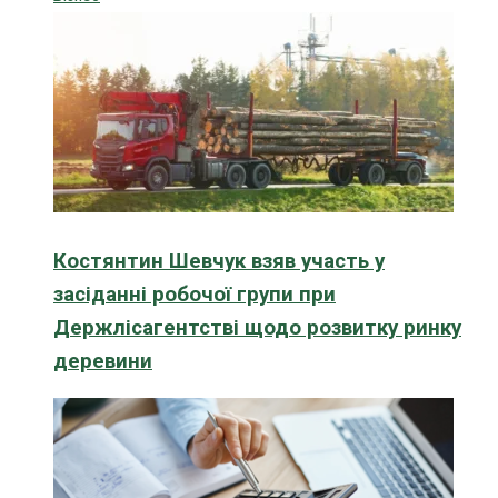
Костянтин Шевчук взяв участь у
засіданні робочої групи при
Держлісагентстві щодо розвитку ринку
деревини