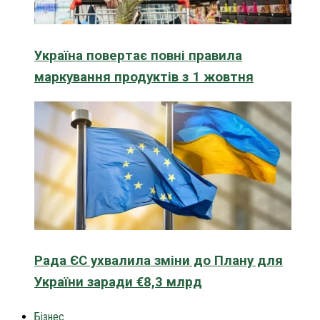
Україна повертає повні правила
маркування продуктів з 1 жовтня
Рада ЄС ухвалила зміни до Плану для
України заради €8,3 млрд
Бізнес