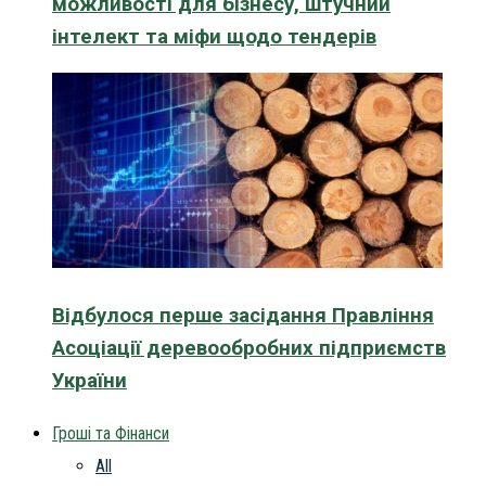
можливості для бізнесу, штучний
інтелект та міфи щодо тендерів
Відбулося перше засідання Правління
Асоціації деревообробних підприємств
України
Гроші та Фінанси
All