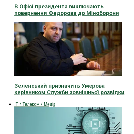
В Офісі президента виключають
повернення Федорова до Міноборони
Зеленський призначить Умєрова
керівником Служби зовнішньої розвідки
IT / Телеком / Медіа