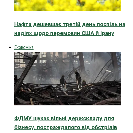
Нафта дешевшає третій день поспіль на
надіях щодо перемовин США й Ірану
Економіка
ФДМУ шукає вільні держскладу для
бізнесу, постраждалого від обстрілів