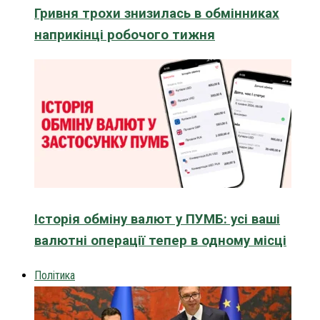
Гривня трохи знизилась в обмінниках
наприкінці робочого тижня
Історія обміну валют у ПУМБ: усі ваші
валютні операції тепер в одному місці
Політика