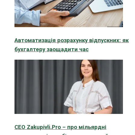
Автоматизація розрахунку відпускних: як
бухгалтеру заощадити час
CEO Zakupivli.Pro – про мільярдні