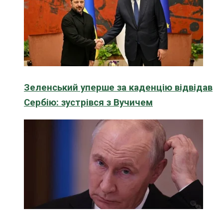
Зеленський уперше за каденцію відвідав
Сербію: зустрівся з Вучичем