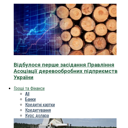
Відбулося перше засідання Правління
Асоціації деревообробних підприємств
України
Гроші та Фінанси
All
Банки
Кредитні картки
Кредитування
Курс долара