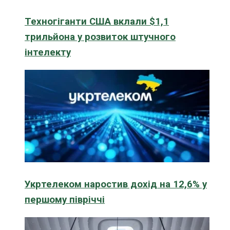
Техногіганти США вклали $1,1
трильйона у розвиток штучного
інтелекту
Укртелеком наростив дохід на 12,6% у
першому півріччі