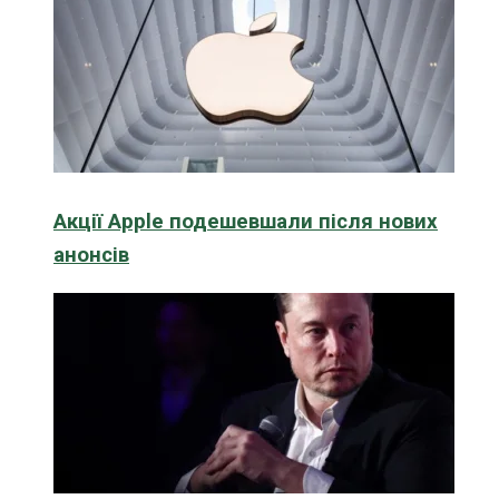
Акції Apple подешевшали після нових
анонсів