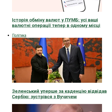
Історія обміну валют у ПУМБ: усі ваші
валютні операції тепер в одному місці
Політика
Зеленський уперше за каденцію відвідав
Сербію: зустрівся з Вучичем