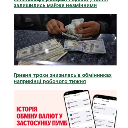
залишились майже незмінними
Гривня трохи знизилась в обмінниках
наприкінці робочого тижня