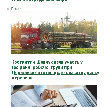
Бізнес
Костянтин Шевчук взяв участь у
засіданні робочої групи при
Держлісагентстві щодо розвитку ринку
деревини