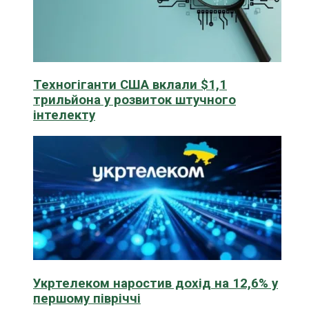
Техногіганти США вклали $1,1
трильйона у розвиток штучного
інтелекту
Укртелеком наростив дохід на 12,6% у
першому півріччі