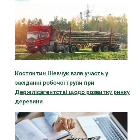
Костянтин Шевчук взяв участь у
засіданні робочої групи при
Держлісагентстві щодо розвитку ринку
деревини