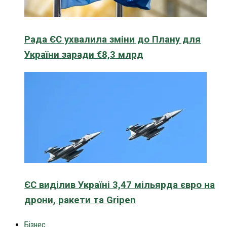
Рада ЄС ухвалила зміни до Плану для
України заради €8,3 млрд
ЄС виділив Україні 3,47 мільярда євро на
дрони, ракети та Gripen
Бізнес