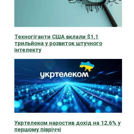
Техногіганти США вклали $1,1
трильйона у розвиток штучного
інтелекту
Укртелеком наростив дохід на 12,6% у
першому півріччі