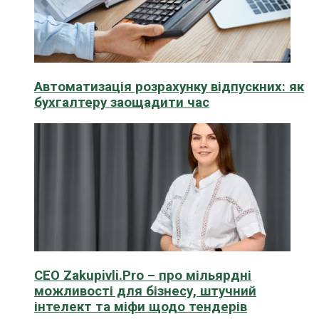
Автоматизація розрахунку відпускних: як
бухгалтеру заощадити час
CEO Zakupivli.Pro – про мільярдні
можливості для бізнесу, штучний
інтелект та міфи щодо тендерів