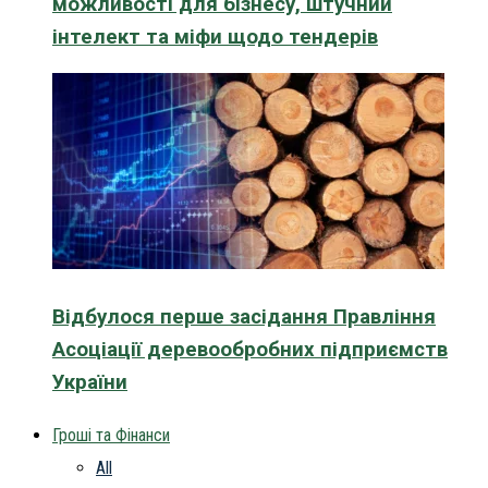
можливості для бізнесу, штучний
інтелект та міфи щодо тендерів
Відбулося перше засідання Правління
Асоціації деревообробних підприємств
України
Гроші та Фінанси
All