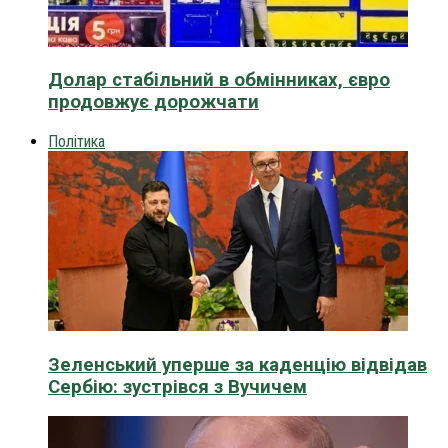
Долар стабільний в обмінниках, євро
продовжує дорожчати
Політика
Зеленський уперше за каденцію відвідав
Сербію: зустрівся з Вучичем