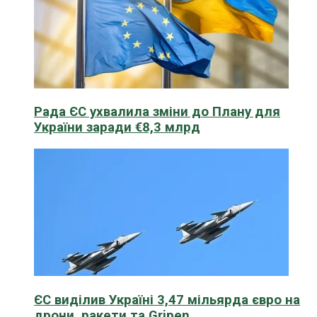
Рада ЄС ухвалила зміни до Плану для
України заради €8,3 млрд
ЄС виділив Україні 3,47 мільярда євро на
дрони, ракети та Gripen