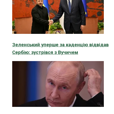
Зеленський уперше за каденцію відвідав
Сербію: зустрівся з Вучичем