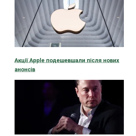
Акції Apple подешевшали після нових
анонсів