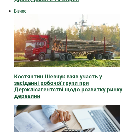
Бізнес
Костянтин Шевчук взяв участь у
засіданні робочої групи при
Держлісагентстві щодо розвитку ринку
деревини