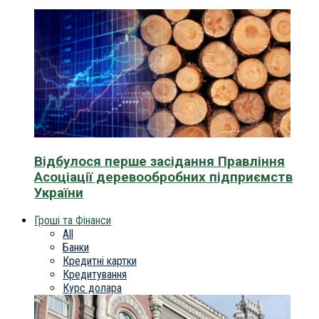
Відбулося перше засідання Правління
Асоціації деревообробних підприємств
України
Гроші та Фінанси
All
Банки
Кредитні картки
Кредитування
Курс долара