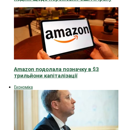
Amazon подолала позначку в $3
трильйони капіталізації
Економіка