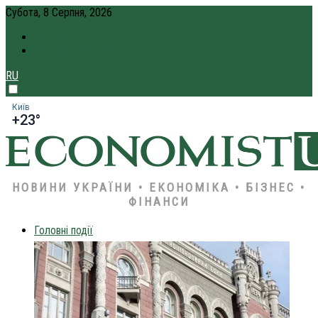
Субота, 8 Серпня, 2026
ПРО НАС
КРЕДИТ ОНЛАЙН
RU
Київ
+23°
НОВИНИ УКРАЇНИ • ЕКОНОМІКА • БІЗНЕС •
ФІНАНСИ
Головні події