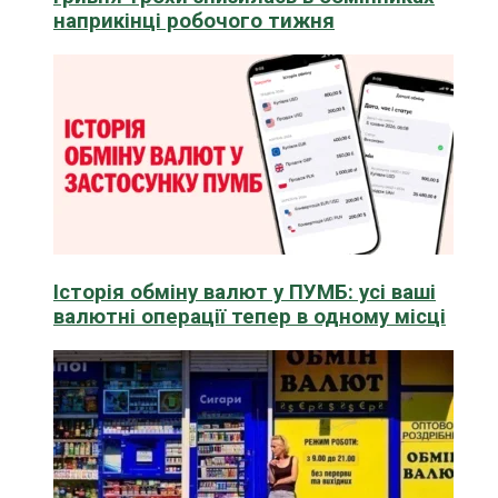
наприкінці робочого тижня
Історія обміну валют у ПУМБ: усі ваші
валютні операції тепер в одному місці