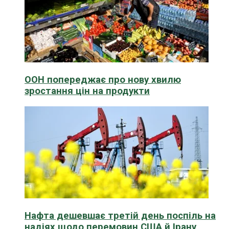
ООН попереджає про нову хвилю
зростання цін на продукти
Нафта дешевшає третій день поспіль на
надіях щодо перемовин США й Ірану