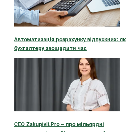
Автоматизація розрахунку відпускних: як
бухгалтеру заощадити час
CEO Zakupivli.Pro – про мільярдні