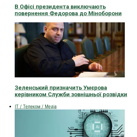
В Офісі президента виключають
повернення Федорова до Міноборони
Зеленський призначить Умєрова
керівником Служби зовнішньої розвідки
IT / Телеком / Медіа