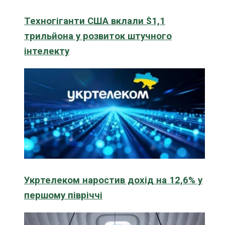
Техногіганти США вклали $1,1
трильйона у розвиток штучного
інтелекту
Укртелеком наростив дохід на 12,6% у
першому півріччі