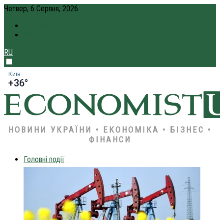
Четвер, 6 Серпня, 2026
ПРО НАС
КРЕДИТ ОНЛАЙН
RU
Київ
+36°
НОВИНИ УКРАЇНИ • ЕКОНОМІКА • БІЗНЕС •
ФІНАНСИ
Головні події