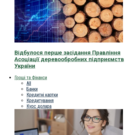
Відбулося перше засідання Правління
Асоціації деревообробних підприємств
України
Гроші та Фінанси
All
Банки
Кредитні картки
Кредитування
Курс долара