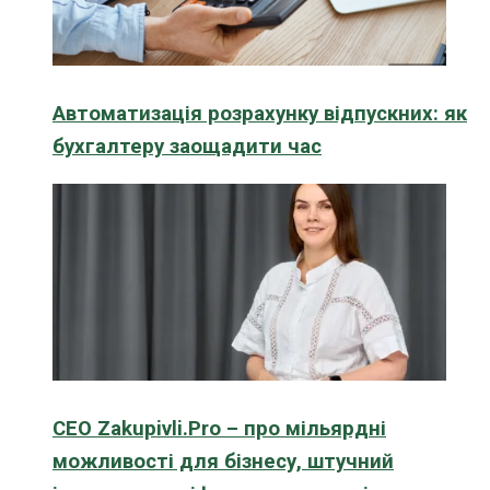
Автоматизація розрахунку відпускних: як
бухгалтеру заощадити час
CEO Zakupivli.Pro – про мільярдні
можливості для бізнесу, штучний