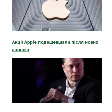
Акції Apple подешевшали після нових
анонсів