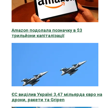
Amazon подолала позначку в $3
трильйони капіталізації
ЄС виділив Україні 3,47 мільярда євро на
дрони, ракети та Gripen