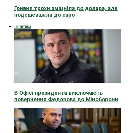
Гривня трохи зміцніла до долара, але
подешевшала до євро
Політика
В Офісі президента виключають
повернення Федорова до Міноборони