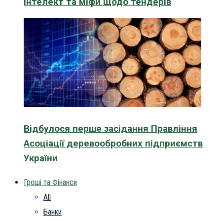
інтелект та міфи щодо тендерів
Відбулося перше засідання Правління
Асоціації деревообробних підприємств
України
Гроші та Фінанси
All
Банки