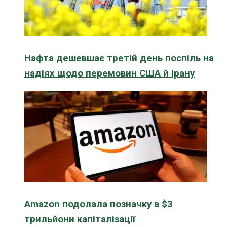
Нафта дешевшає третій день поспіль на
надіях щодо перемовин США й Ірану
Amazon подолала позначку в $3
трильйони капіталізації