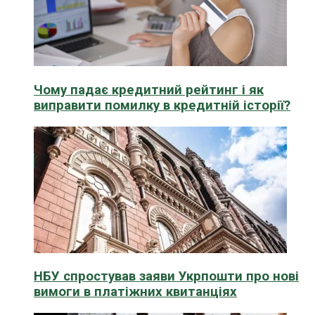
Чому падає кредитний рейтинг і як
виправити помилку в кредитній історії?
НБУ спростував заяви Укрпошти про нові
вимоги в платіжних квитанціях