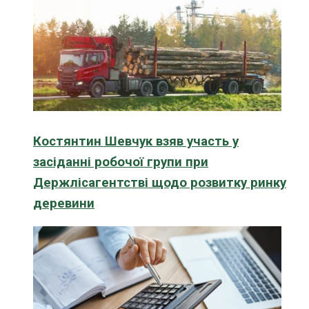
Костянтин Шевчук взяв участь у
засіданні робочої групи при
Держлісагентстві щодо розвитку ринку
деревини