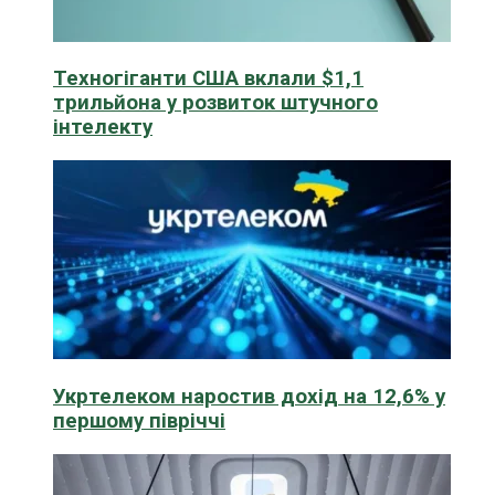
Техногіганти США вклали $1,1
трильйона у розвиток штучного
інтелекту
Укртелеком наростив дохід на 12,6% у
першому півріччі