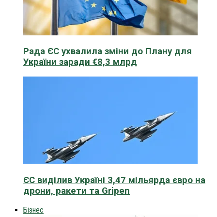
Рада ЄС ухвалила зміни до Плану для
України заради €8,3 млрд
ЄС виділив Україні 3,47 мільярда євро на
дрони, ракети та Gripen
Бізнес