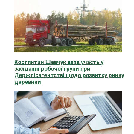
Костянтин Шевчук взяв участь у
засіданні робочої групи при
Держлісагентстві щодо розвитку ринку
деревини