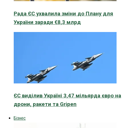
Рада ЄС ухвалила зміни до Плану для
України заради €8,3 млрд
ЄС виділив Україні 3,47 мільярда євро на
дрони, ракети та Gripen
Бізнес