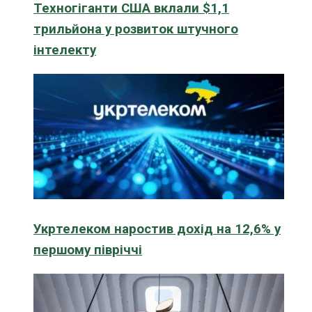
Техногіганти США вклали $1,1
трильйона у розвиток штучного
інтелекту
Укртелеком наростив дохід на 12,6% у
першому півріччі