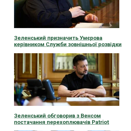
Зеленський призначить Умєрова
керівником Служби зовнішньої розвідки
Зеленський обговорив з Венсом
постачання перехоплювачів Patriot