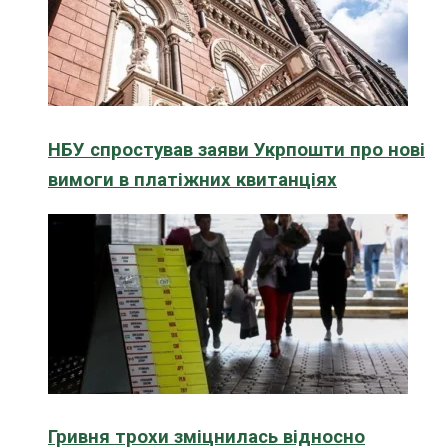
НБУ спростував заяви Укрпошти про нові
вимоги в платіжних квитанціях
Гривня трохи зміцнилась відносно