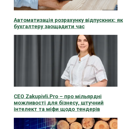
Автоматизація розрахунку відпускних: як
бухгалтеру заощадити час
CEO Zakupivli.Pro – про мільярдні
можливості для бізнесу, штучний
інтелект та міфи щодо тендерів