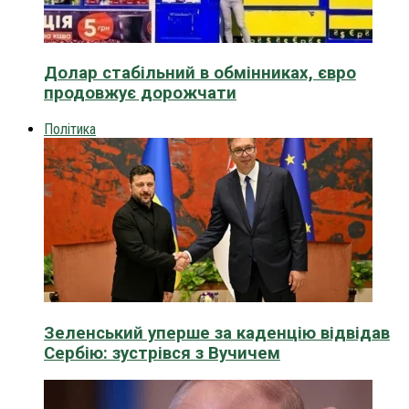
Долар стабільний в обмінниках, євро
продовжує дорожчати
Політика
Зеленський уперше за каденцію відвідав
Сербію: зустрівся з Вучичем