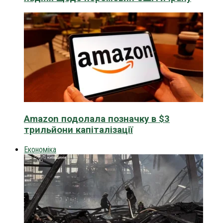
Amazon подолала позначку в $3
трильйони капіталізації
Економіка