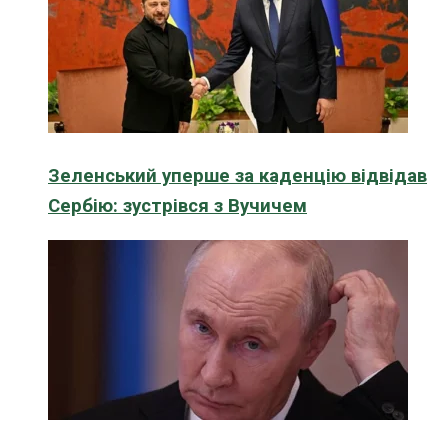
Зеленський уперше за каденцію відвідав
Сербію: зустрівся з Вучичем