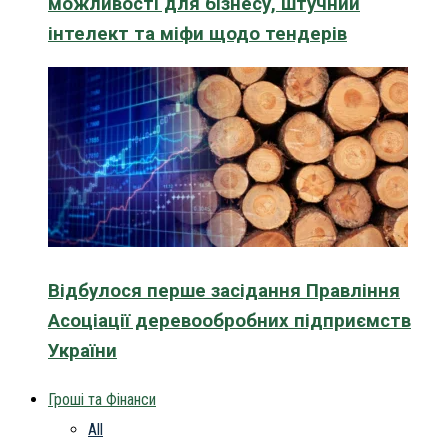
можливості для бізнесу, штучний
інтелект та міфи щодо тендерів
Відбулося перше засідання Правління
Асоціації деревообробних підприємств
України
Гроші та Фінанси
All