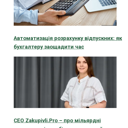
Автоматизація розрахунку відпускних: як
бухгалтеру заощадити час
CEO Zakupivli.Pro – про мільярдні