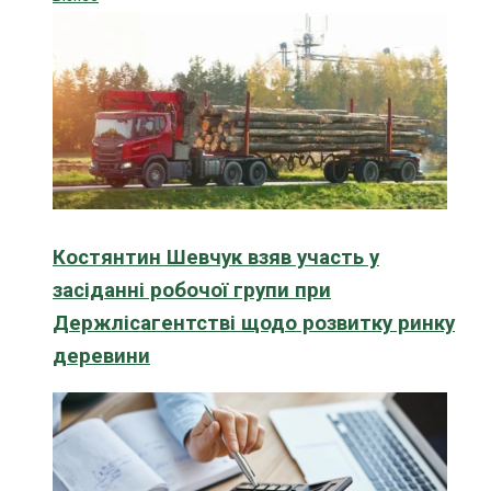
Костянтин Шевчук взяв участь у
засіданні робочої групи при
Держлісагентстві щодо розвитку ринку
деревини