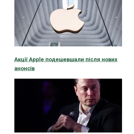
Акції Apple подешевшали після нових
анонсів