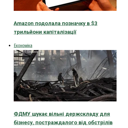
Amazon подолала позначку в $3
трильйони капіталізації
Економіка
ФДМУ шукає вільні держскладу для
бізнесу, постраждалого від обстрілів