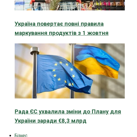
Україна повертає повні правила
маркування продуктів з 1 жовтня
Рада ЄС ухвалила зміни до Плану для
України заради €8,3 млрд
Бізнес