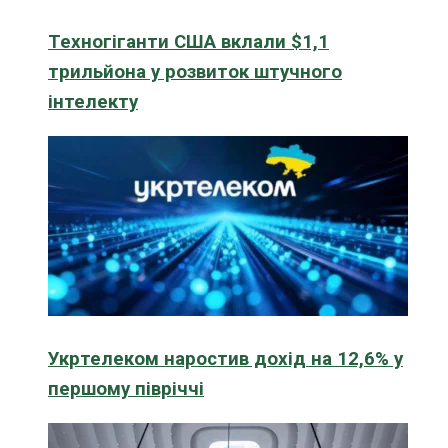
Техногіганти США вклали $1,1
трильйона у розвиток штучного
інтелекту
Укртелеком наростив дохід на 12,6% у
першому півріччі