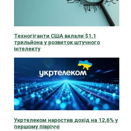
Техногіганти США вклали $1,1
трильйона у розвиток штучного
інтелекту
Укртелеком наростив дохід на 12,6% у
першому півріччі