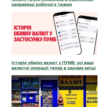
наприкінці робочого тижня
Історія обміну валют у ПУМБ: усі ваші
валютні операції тепер в одному місці