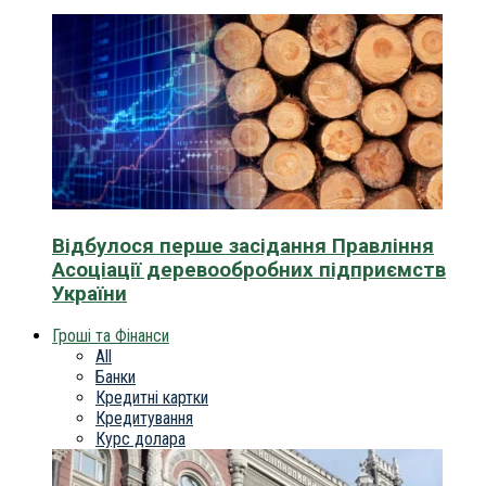
Відбулося перше засідання Правління
Асоціації деревообробних підприємств
України
Гроші та Фінанси
All
Банки
Кредитні картки
Кредитування
Курс долара