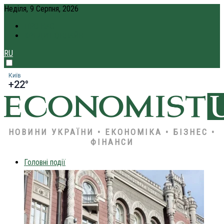
Неділя, 9 Серпня, 2026
ПРО НАС
КРЕДИТ ОНЛАЙН
RU
Київ
+22°
НОВИНИ УКРАЇНИ • ЕКОНОМІКА • БІЗНЕС •
ФІНАНСИ
Головні події