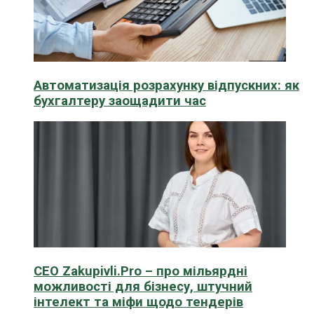
Автоматизація розрахунку відпускних: як
бухгалтеру заощадити час
CEO Zakupivli.Pro – про мільярдні
можливості для бізнесу, штучний
інтелект та міфи щодо тендерів