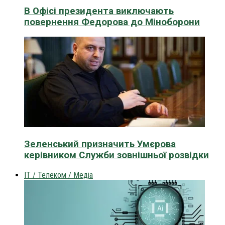
В Офісі президента виключають
повернення Федорова до Міноборони
Зеленський призначить Умєрова
керівником Служби зовнішньої розвідки
IT / Телеком / Медіа