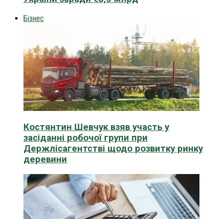
Бізнес
Костянтин Шевчук взяв участь у
засіданні робочої групи при
Держлісагентстві щодо розвитку ринку
деревини