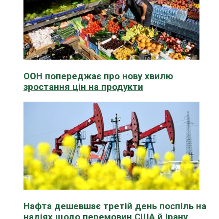
ООН попереджає про нову хвилю
зростання цін на продукти
Нафта дешевшає третій день поспіль на
надіях щодо перемовин США й Ірану