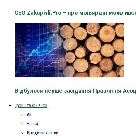
CEO Zakupivli.Pro – про мільярдні можливо
Відбулося перше засідання Правління Асоц
Гроші та Фінанси
All
Банки
Кредитні картки