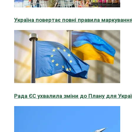
Україна повертає повні правила маркування
Рада ЄС ухвалила зміни до Плану для Укра