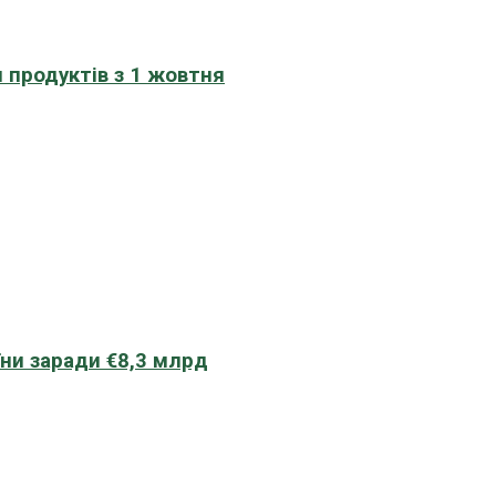
 продуктів з 1 жовтня
їни заради €8,3 млрд