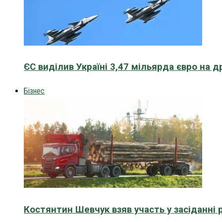
ЄС виділив Україні 3,47 мільярда євро на д
Бізнес
Костянтин Шевчук взяв участь у засіданні