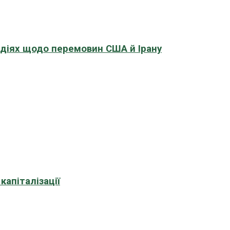
адіях щодо перемовин США й Ірану
апіталізації