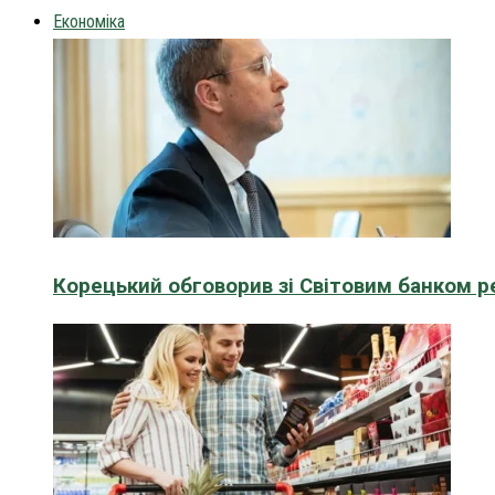
Економіка
Корецький обговорив зі Світовим банком р