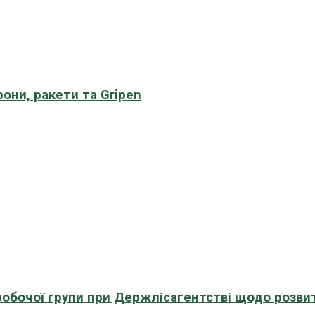
рони, ракети та Gripen
 робочої групи при Держлісагентстві щодо розви