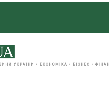
ВИНИ УКРАЇНИ • ЕКОНОМІКА • БІЗНЕС • ФІНА