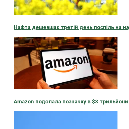
Нафта дешевшає третій день поспіль на н
Amazon подолала позначку в $3 трильйони к