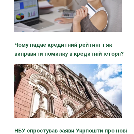
Чому падає кредитний рейтинг і як
виправити помилку в кредитній історії?
НБУ спростував заяви Укрпошти про нові