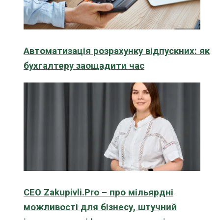
Автоматизація розрахунку відпускних: як
бухгалтеру заощадити час
CEO Zakupivli.Pro – про мільярдні
можливості для бізнесу, штучний