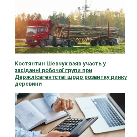
Костянтин Шевчук взяв участь у
засіданні робочої групи при
Держлісагентстві щодо розвитку ринку
деревини