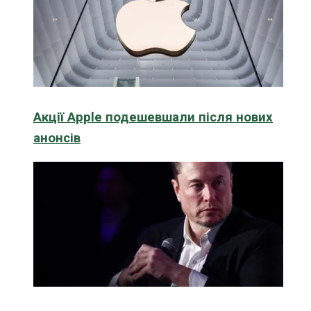
Акції Apple подешевшали після нових
анонсів