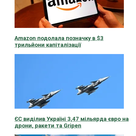
Amazon подолала позначку в $3
трильйони капіталізації
ЄС виділив Україні 3,47 мільярда євро на
дрони, ракети та Gripen