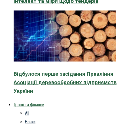
інтелект та міфи щодо тендерів
Відбулося перше засідання Правління
Асоціації деревообробних підприємств
України
Гроші та Фінанси
All
Банки