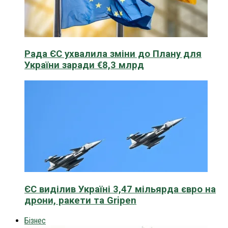
Рада ЄС ухвалила зміни до Плану для
України заради €8,3 млрд
ЄС виділив Україні 3,47 мільярда євро на
дрони, ракети та Gripen
Бізнес