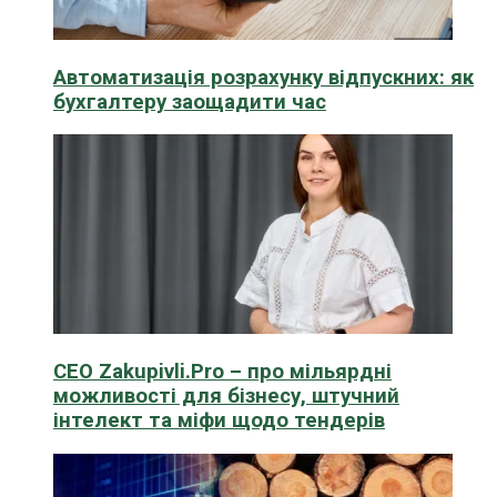
Автоматизація розрахунку відпускних: як
бухгалтеру заощадити час
CEO Zakupivli.Pro – про мільярдні
можливості для бізнесу, штучний
інтелект та міфи щодо тендерів