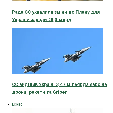
Рада ЄС ухвалила зміни до Плану для
України заради €8,3 млрд
ЄС виділив Україні 3,47 мільярда євро на
дрони, ракети та Gripen
Бізнес