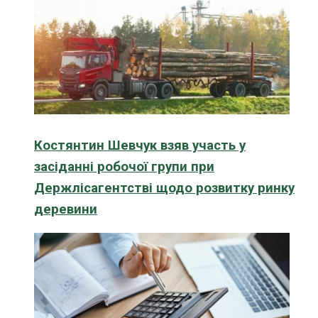
Костянтин Шевчук взяв участь у
засіданні робочої групи при
Держлісагентстві щодо розвитку ринку
деревини