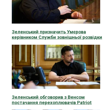
Зеленський призначить Умєрова
керівником Служби зовнішньої розвідки
Зеленський обговорив з Венсом
постачання перехоплювачів Patriot