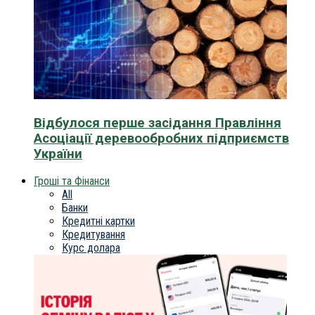
Відбулося перше засідання Правління
Асоціації деревообробних підприємств
України
Гроші та Фінанси
All
Банки
Кредитні картки
Кредитування
Курс долара