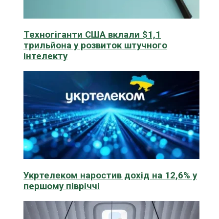
Техногіганти США вклали $1,1
трильйона у розвиток штучного
інтелекту
Укртелеком наростив дохід на 12,6% у
першому півріччі