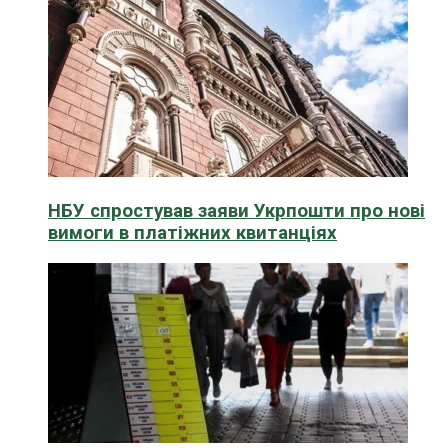
НБУ спростував заяви Укрпошти про нові
вимоги в платіжних квитанціях