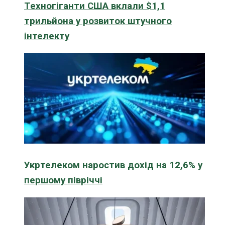
Техногіганти США вклали $1,1
трильйона у розвиток штучного
інтелекту
Укртелеком наростив дохід на 12,6% у
першому півріччі