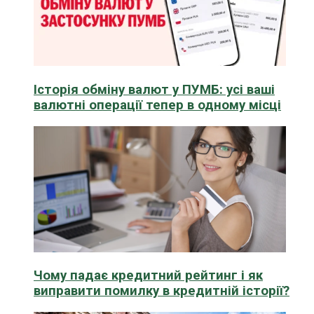
Історія обміну валют у ПУМБ: усі ваші
валютні операції тепер в одному місці
Чому падає кредитний рейтинг і як
виправити помилку в кредитній історії?