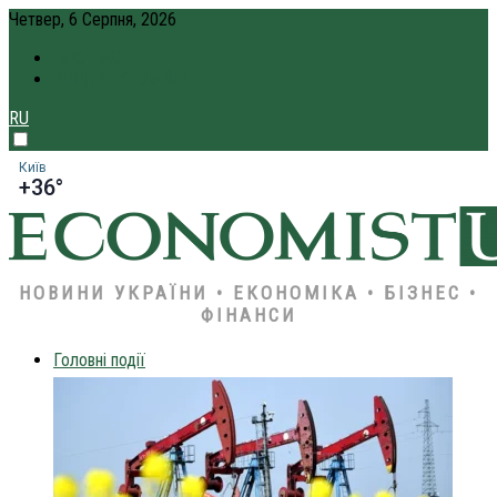
Четвер, 6 Серпня, 2026
ПРО НАС
КРЕДИТ ОНЛАЙН
RU
Київ
+36°
НОВИНИ УКРАЇНИ • ЕКОНОМІКА • БІЗНЕС •
ФІНАНСИ
Головні події