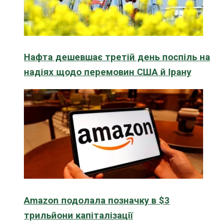
Нафта дешевшає третій день поспіль на
надіях щодо перемовин США й Ірану
Amazon подолала позначку в $3
трильйони капіталізації