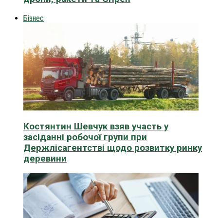
Бізнес
Костянтин Шевчук взяв участь у
засіданні робочої групи при
Держлісагентстві щодо розвитку ринку
деревини