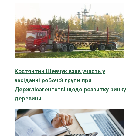
Костянтин Шевчук взяв участь у
засіданні робочої групи при
Держлісагентстві щодо розвитку ринку
деревини