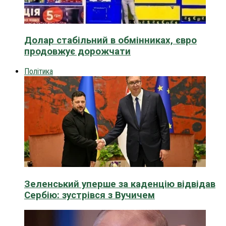
Долар стабільний в обмінниках, євро
продовжує дорожчати
Політика
Зеленський уперше за каденцію відвідав
Сербію: зустрівся з Вучичем