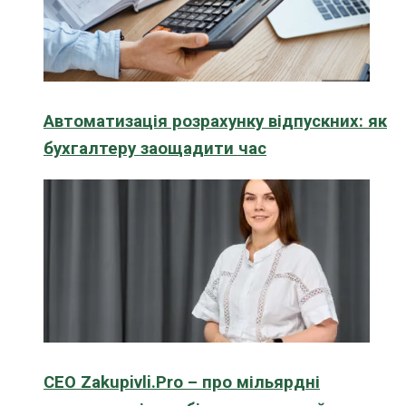
Автоматизація розрахунку відпускних: як
бухгалтеру заощадити час
CEO Zakupivli.Pro – про мільярдні