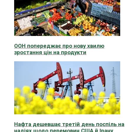
ООН попереджає про нову хвилю
зростання цін на продукти
Нафта дешевшає третій день поспіль на
надіях щодо перемовин США й Ірану