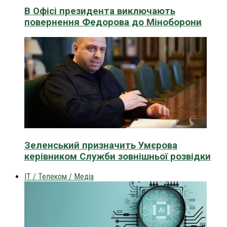
В Офісі президента виключають
повернення Федорова до Міноборони
Зеленський призначить Умєрова
керівником Служби зовнішньої розвідки
IT / Телеком / Медіа