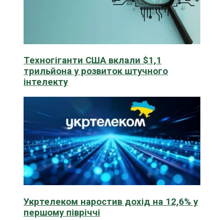
Техногіганти США вклали $1,1
трильйона у розвиток штучного
інтелекту
Укртелеком наростив дохід на 12,6% у
першому півріччі