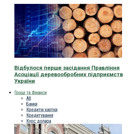
Відбулося перше засідання Правління
Асоціації деревообробних підприємств
України
Гроші та Фінанси
All
Банки
Кредитні картки
Кредитування
Курс долара