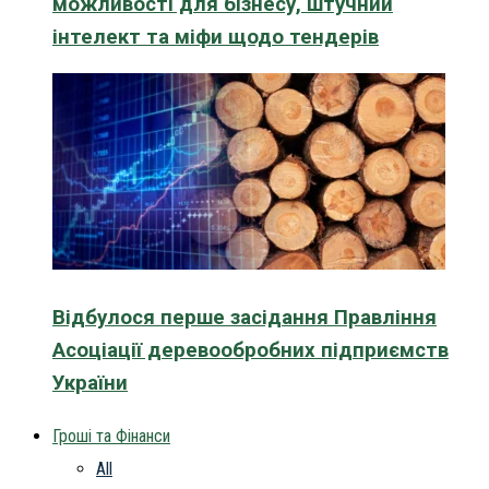
можливості для бізнесу, штучний
інтелект та міфи щодо тендерів
Відбулося перше засідання Правління
Асоціації деревообробних підприємств
України
Гроші та Фінанси
All