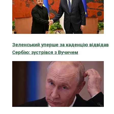
Зеленський уперше за каденцію відвідав
Сербію: зустрівся з Вучичем