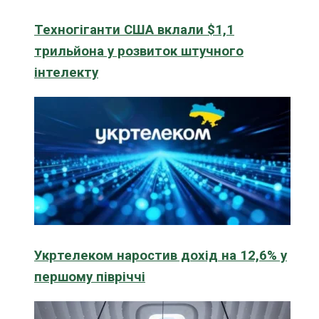
Техногіганти США вклали $1,1
трильйона у розвиток штучного
інтелекту
Укртелеком наростив дохід на 12,6% у
першому півріччі