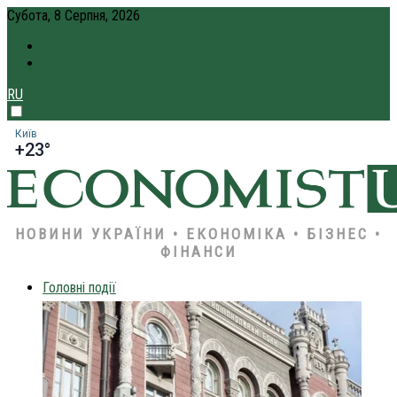
Субота, 8 Серпня, 2026
ПРО НАС
КРЕДИТ ОНЛАЙН
RU
Київ
+23°
НОВИНИ УКРАЇНИ • ЕКОНОМІКА • БІЗНЕС •
ФІНАНСИ
Головні події