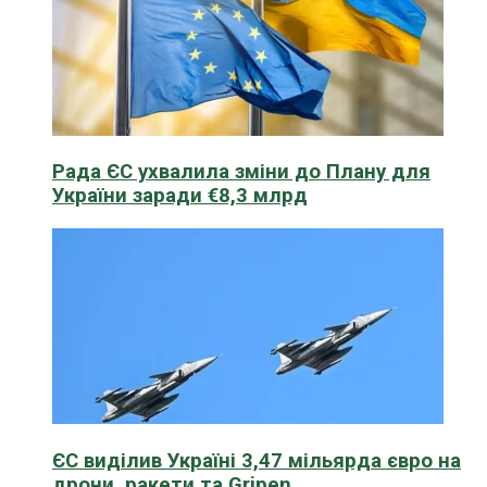
Рада ЄС ухвалила зміни до Плану для
України заради €8,3 млрд
ЄС виділив Україні 3,47 мільярда євро на
дрони, ракети та Gripen