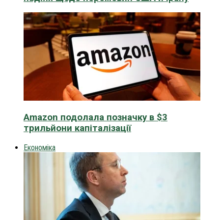
Amazon подолала позначку в $3
трильйони капіталізації
Економіка