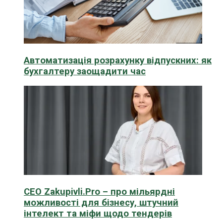
Автоматизація розрахунку відпускних: як
бухгалтеру заощадити час
CEO Zakupivli.Pro – про мільярдні
можливості для бізнесу, штучний
інтелект та міфи щодо тендерів