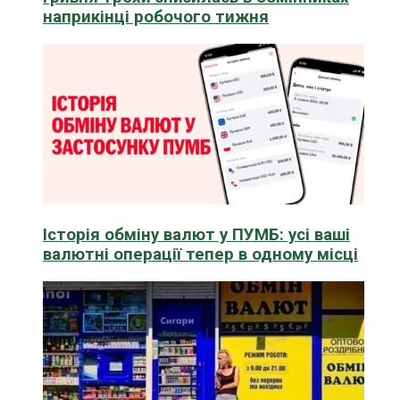
наприкінці робочого тижня
Історія обміну валют у ПУМБ: усі ваші
валютні операції тепер в одному місці