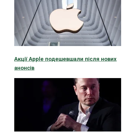
Акції Apple подешевшали після нових
анонсів