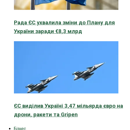
Рада ЄС ухвалила зміни до Плану для
України заради €8,3 млрд
ЄС виділив Україні 3,47 мільярда євро на
дрони, ракети та Gripen
Бізнес