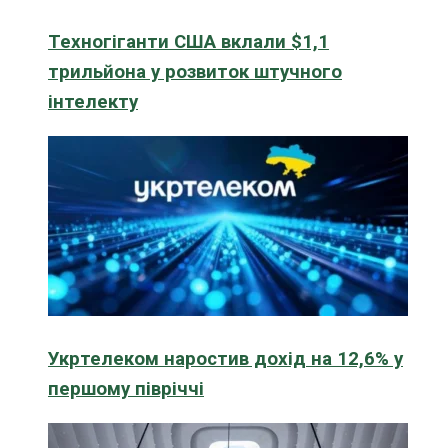
Техногіганти США вклали $1,1
трильйона у розвиток штучного
інтелекту
Укртелеком наростив дохід на 12,6% у
першому півріччі