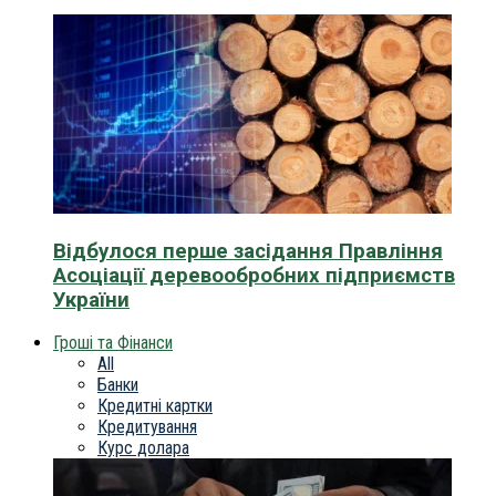
Відбулося перше засідання Правління
Асоціації деревообробних підприємств
України
Гроші та Фінанси
All
Банки
Кредитні картки
Кредитування
Курс долара