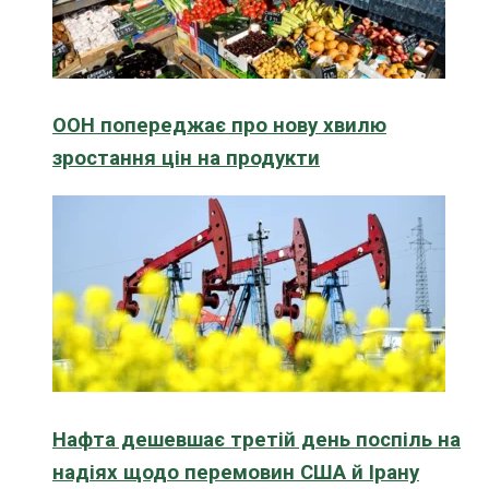
ООН попереджає про нову хвилю
зростання цін на продукти
Нафта дешевшає третій день поспіль на
надіях щодо перемовин США й Ірану