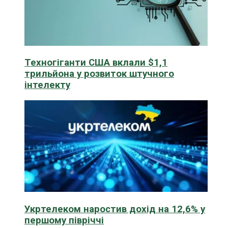
Техногіганти США вклали $1,1
трильйона у розвиток штучного
інтелекту
Укртелеком наростив дохід на 12,6% у
першому півріччі