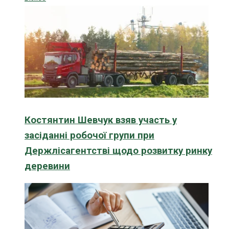
Костянтин Шевчук взяв участь у
засіданні робочої групи при
Держлісагентстві щодо розвитку ринку
деревини