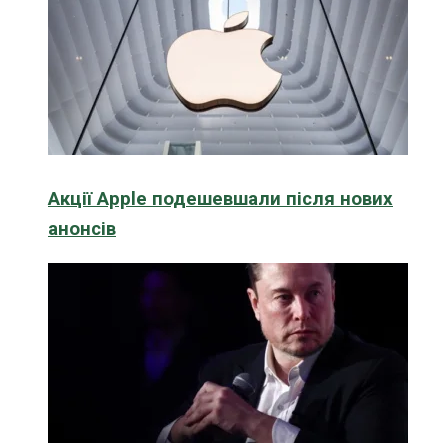
Акції Apple подешевшали після нових
анонсів