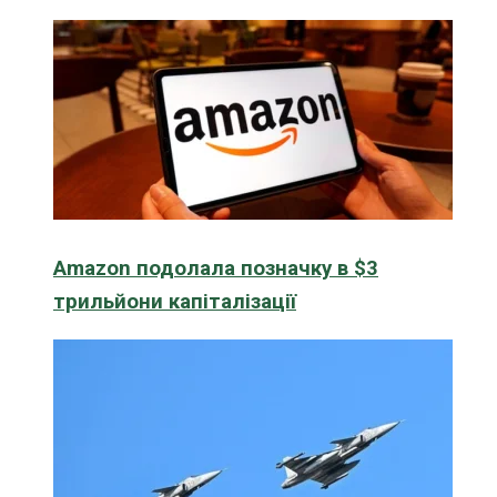
Amazon подолала позначку в $3
трильйони капіталізації