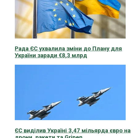
Рада ЄС ухвалила зміни до Плану для
України заради €8,3 млрд
ЄС виділив Україні 3,47 мільярда євро на
дрони, ракети та Gripen