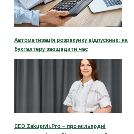
Автоматизація розрахунку відпускних: як
бухгалтеру заощадити час
CEO Zakupivli.Pro – про мільярдні