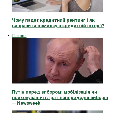
Чому падає кредитний рейтинг і як
виправити помилку в кредитній історії?
Політика
Путін перед вибором: мобілізація чи
приховування втрат напередодні виборів
— Newsweek