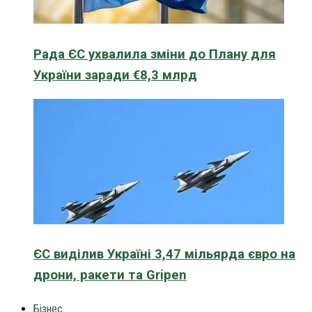
Рада ЄС ухвалила зміни до Плану для
України заради €8,3 млрд
ЄС виділив Україні 3,47 мільярда євро на
дрони, ракети та Gripen
Бізнес