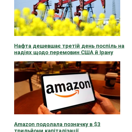
Нафта дешевшає третій день поспіль на
надіях щодо перемовин США й Ірану
Amazon подолала позначку в $3
трильйони капіталізації