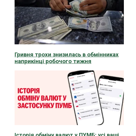
Гривня трохи знизилась в обмінниках
наприкінці робочого тижня
Історія обміну валют у ПУМБ: усі ваші