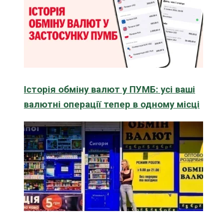
Історія обміну валют у ПУМБ: усі ваші
валютні операції тепер в одному місці