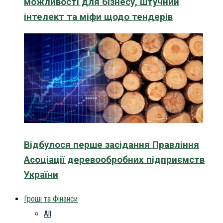
можливості для бізнесу, штучний
інтелект та міфи щодо тендерів
Відбулося перше засідання Правління
Асоціації деревообробних підприємств
України
Гроші та Фінанси
All