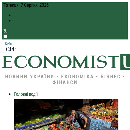
П’ятниця, 7 Серпня, 2026
ПРО НАС
КРЕДИТ ОНЛАЙН
RU
Київ
+34°
НОВИНИ УКРАЇНИ • ЕКОНОМІКА • БІЗНЕС •
ФІНАНСИ
Головні події