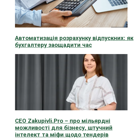
Автоматизація розрахунку відпускних: як
бухгалтеру заощадити час
CEO Zakupivli.Pro – про мільярдні
можливості для бізнесу, штучний
інтелект та міфи щодо тендерів