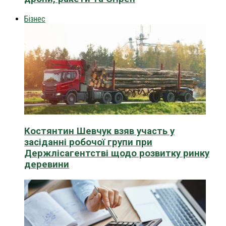
Бізнес
Костянтин Шевчук взяв участь у
засіданні робочої групи при
Держлісагентстві щодо розвитку ринку
деревини