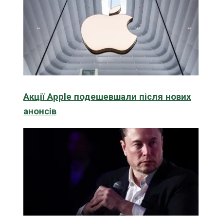
Акції Apple подешевшали після нових
анонсів