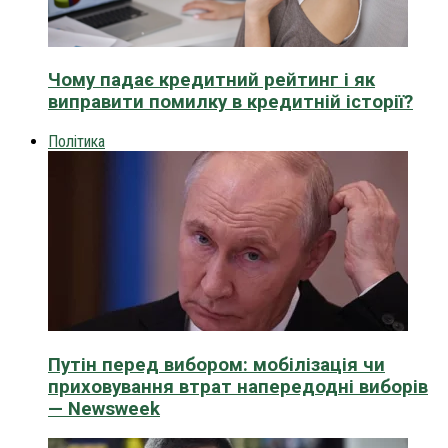
Чому падає кредитний рейтинг і як
виправити помилку в кредитній історії?
Політика
Путін перед вибором: мобілізація чи
приховування втрат напередодні виборів
— Newsweek