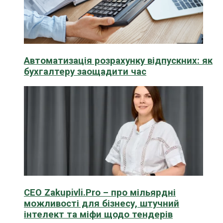
Автоматизація розрахунку відпускних: як
бухгалтеру заощадити час
CEO Zakupivli.Pro – про мільярдні
можливості для бізнесу, штучний
інтелект та міфи щодо тендерів