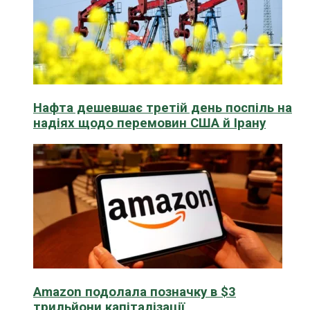
Нафта дешевшає третій день поспіль на
надіях щодо перемовин США й Ірану
Amazon подолала позначку в $3
трильйони капіталізації