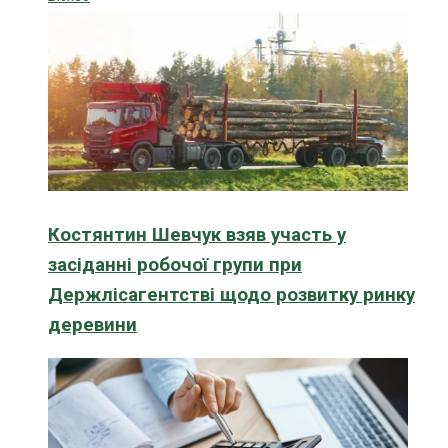
Костянтин Шевчук взяв участь у
засіданні робочої групи при
Держлісагентстві щодо розвитку ринку
деревини