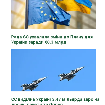
Рада ЄС ухвалила зміни до Плану для
України заради €8,3 млрд
ЄС виділив Україні 3,47 мільярда євро на
дрони, ракети та Gripen