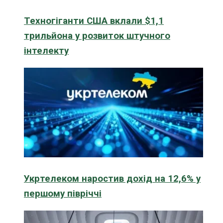
Техногіганти США вклали $1,1
трильйона у розвиток штучного
інтелекту
Укртелеком наростив дохід на 12,6% у
першому півріччі