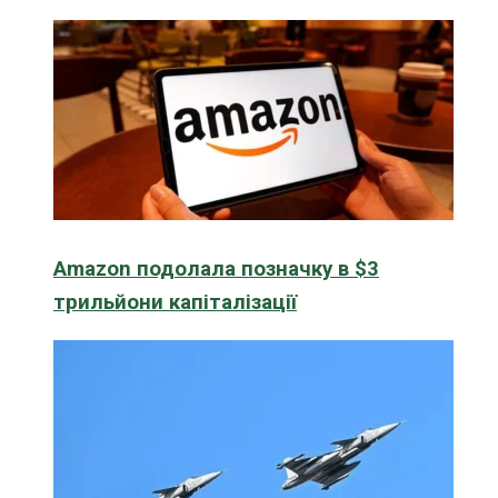
Amazon подолала позначку в $3
трильйони капіталізації