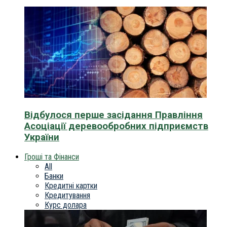
Відбулося перше засідання Правління
Асоціації деревообробних підприємств
України
Гроші та Фінанси
All
Банки
Кредитні картки
Кредитування
Курс долара