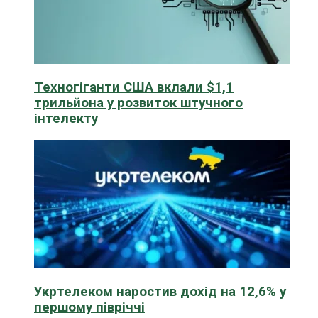
Техногіганти США вклали $1,1
трильйона у розвиток штучного
інтелекту
Укртелеком наростив дохід на 12,6% у
першому півріччі