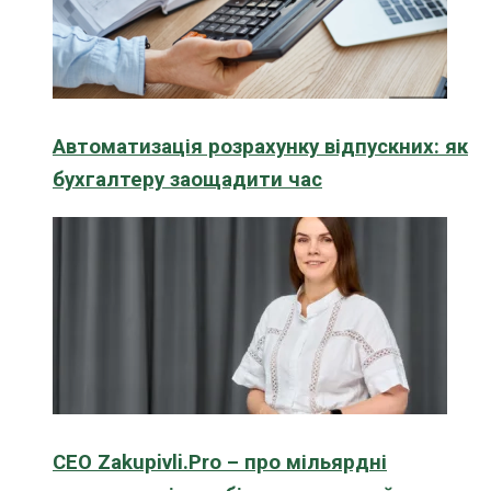
Автоматизація розрахунку відпускних: як
бухгалтеру заощадити час
CEO Zakupivli.Pro – про мільярдні