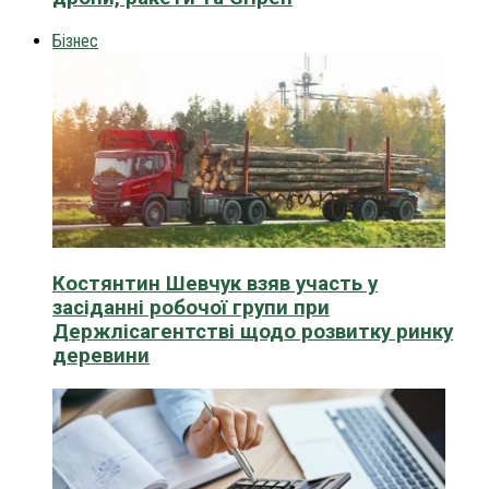
Бізнес
Костянтин Шевчук взяв участь у
засіданні робочої групи при
Держлісагентстві щодо розвитку ринку
деревини