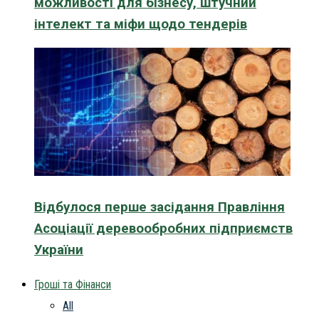
можливості для бізнесу, штучний
інтелект та міфи щодо тендерів
Відбулося перше засідання Правління
Асоціації деревообробних підприємств
України
Гроші та Фінанси
All