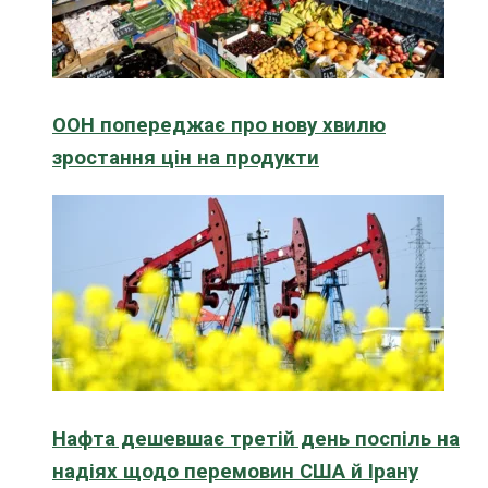
ООН попереджає про нову хвилю
зростання цін на продукти
Нафта дешевшає третій день поспіль на
надіях щодо перемовин США й Ірану