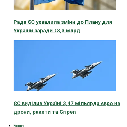
Рада ЄС ухвалила зміни до Плану для
України заради €8,3 млрд
ЄС виділив Україні 3,47 мільярда євро на
дрони, ракети та Gripen
Бізнес