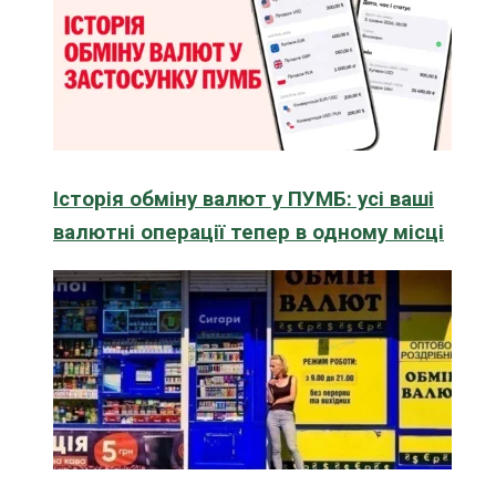
Історія обміну валют у ПУМБ: усі ваші
валютні операції тепер в одному місці