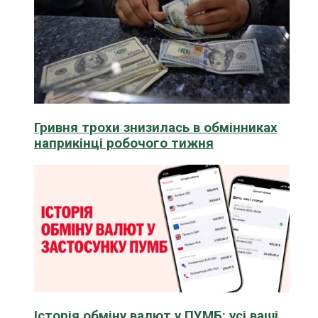
Гривня трохи знизилась в обмінниках
наприкінці робочого тижня
Історія обміну валют у ПУМБ: усі ваші