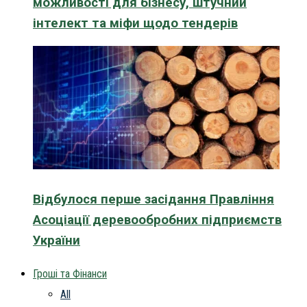
можливості для бізнесу, штучний
інтелект та міфи щодо тендерів
Відбулося перше засідання Правління
Асоціації деревообробних підприємств
України
Гроші та Фінанси
All