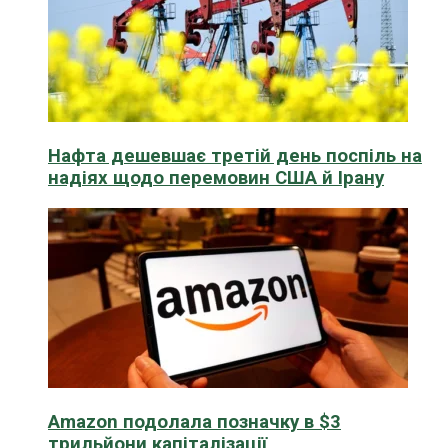
Нафта дешевшає третій день поспіль на
надіях щодо перемовин США й Ірану
Amazon подолала позначку в $3
трильйони капіталізації