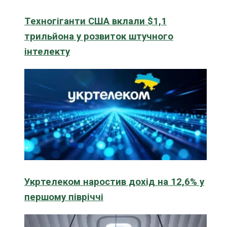
Техногіганти США вклали $1,1
трильйона у розвиток штучного
інтелекту
Укртелеком наростив дохід на 12,6% у
першому півріччі