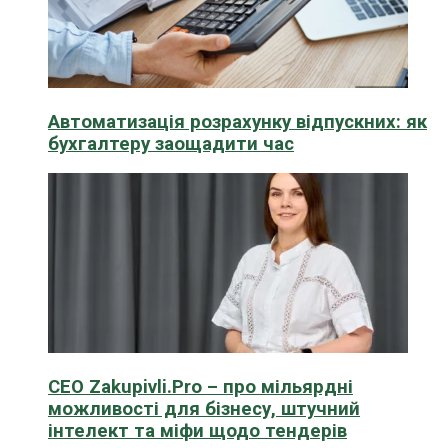
Автоматизація розрахунку відпускних: як
бухгалтеру заощадити час
CEO Zakupivli.Pro – про мільярдні
можливості для бізнесу, штучний
інтелект та міфи щодо тендерів