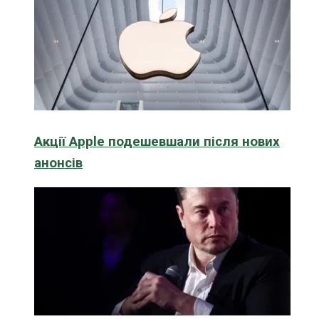
Акції Apple подешевшали після нових
анонсів