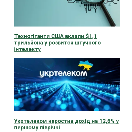
Техногіганти США вклали $1,1
трильйона у розвиток штучного
інтелекту
Укртелеком наростив дохід на 12,6% у
першому півріччі