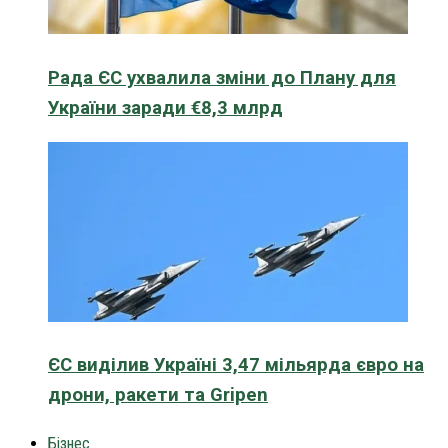
Рада ЄС ухвалила зміни до Плану для
України заради €8,3 млрд
ЄС виділив Україні 3,47 мільярда євро на
дрони, ракети та Gripen
Бізнес