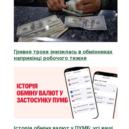
Гривня трохи знизилась в обмінниках
наприкінці робочого тижня
Історія обміну валют у ПУМБ: усі ваші