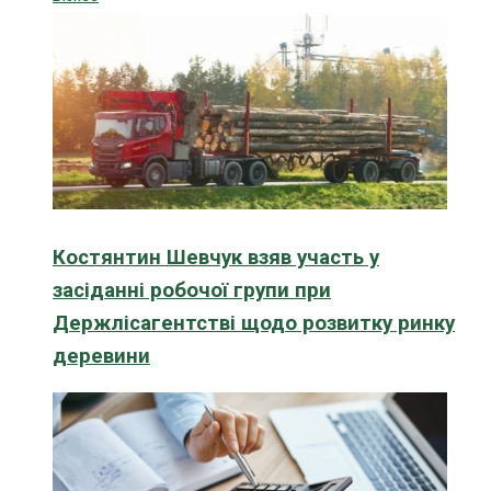
Костянтин Шевчук взяв участь у
засіданні робочої групи при
Держлісагентстві щодо розвитку ринку
деревини