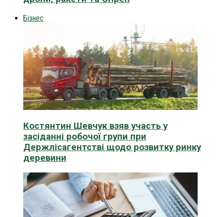
Бізнес
Костянтин Шевчук взяв участь у
засіданні робочої групи при
Держлісагентстві щодо розвитку ринку
деревини