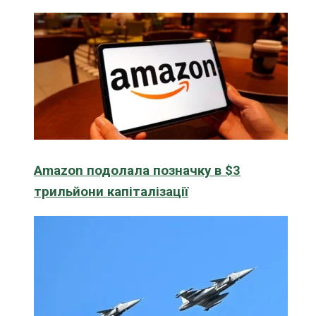
Amazon подолала позначку в $3
трильйони капіталізації