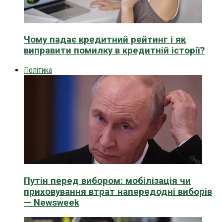
Чому падає кредитний рейтинг і як
виправити помилку в кредитній історії?
Політика
Путін перед вибором: мобілізація чи
приховування втрат напередодні виборів
— Newsweek