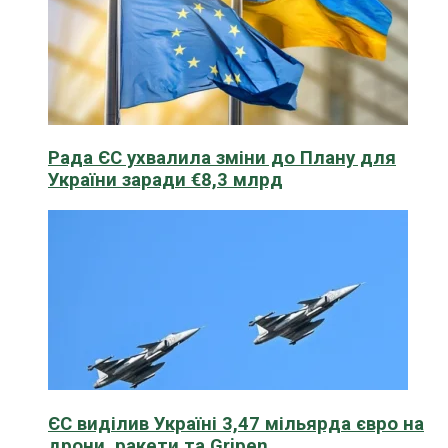
Рада ЄС ухвалила зміни до Плану для
України заради €8,3 млрд
ЄС виділив Україні 3,47 мільярда євро на
дрони, ракети та Gripen