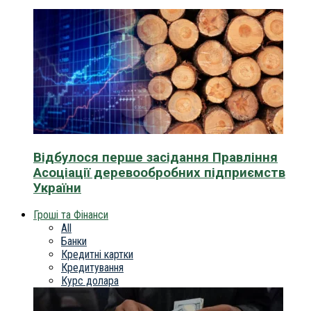
Відбулося перше засідання Правління
Асоціації деревообробних підприємств
України
Гроші та Фінанси
All
Банки
Кредитні картки
Кредитування
Курс долара