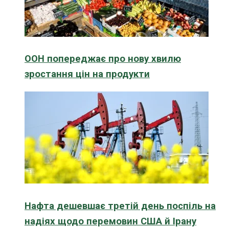
ООН попереджає про нову хвилю
зростання цін на продукти
Нафта дешевшає третій день поспіль на
надіях щодо перемовин США й Ірану