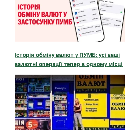
Історія обміну валют у ПУМБ: усі ваші
валютні операції тепер в одному місці