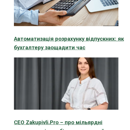
Автоматизація розрахунку відпускних: як
бухгалтеру заощадити час
CEO Zakupivli.Pro – про мільярдні