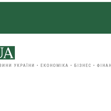
ВИНИ УКРАЇНИ • ЕКОНОМІКА • БІЗНЕС • ФІНА