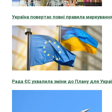
Україна повертає повні правила маркування
Рада ЄС ухвалила зміни до Плану для Укра