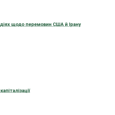
адіях щодо перемовин США й Ірану
апіталізації