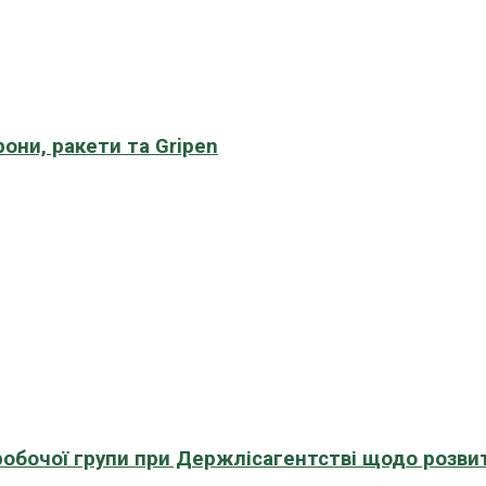
рони, ракети та Gripen
 робочої групи при Держлісагентстві щодо розви