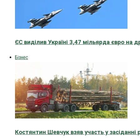
ЄС виділив Україні 3,47 мільярда євро на д
Бізнес
Костянтин Шевчук взяв участь у засіданні