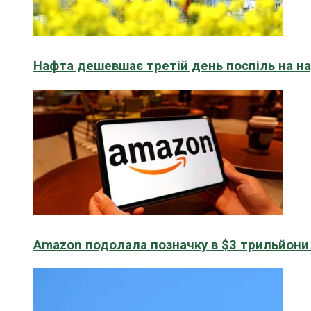
Нафта дешевшає третій день поспіль на н
Amazon подолала позначку в $3 трильйони к