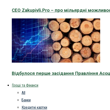
CEO Zakupivli.Pro – про мільярдні можливо
Відбулося перше засідання Правління Асоц
Гроші та Фінанси
All
Банки
Кредитні картки