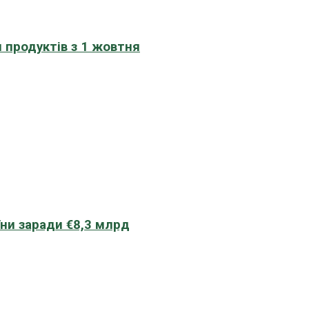
 продуктів з 1 жовтня
їни заради €8,3 млрд