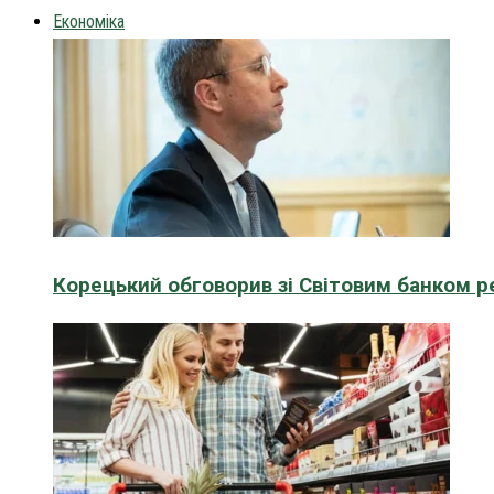
Економіка
Корецький обговорив зі Світовим банком р