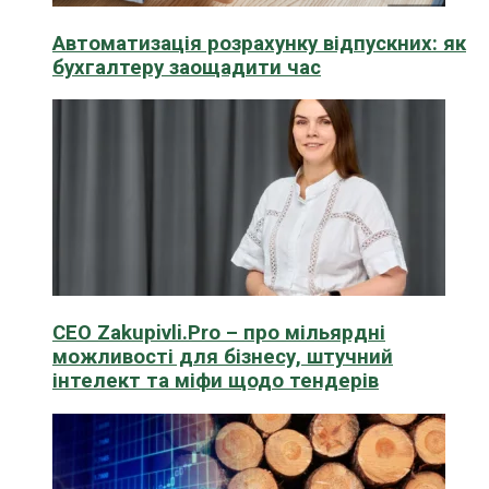
Автоматизація розрахунку відпускних: як
бухгалтеру заощадити час
CEO Zakupivli.Pro – про мільярдні
можливості для бізнесу, штучний
інтелект та міфи щодо тендерів