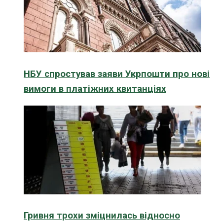
НБУ спростував заяви Укрпошти про нові
вимоги в платіжних квитанціях
Гривня трохи зміцнилась відносно