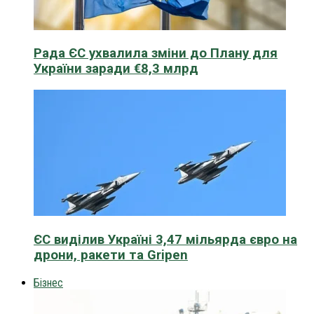
Рада ЄС ухвалила зміни до Плану для
України заради €8,3 млрд
ЄС виділив Україні 3,47 мільярда євро на
дрони, ракети та Gripen
Бізнес