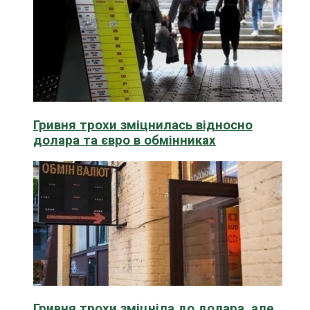
Гривня трохи зміцнилась відносно
долара та євро в обмінниках
Гривня трохи зміцніла до долара, але