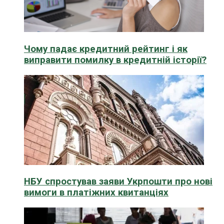
Чому падає кредитний рейтинг і як
виправити помилку в кредитній історії?
НБУ спростував заяви Укрпошти про нові
вимоги в платіжних квитанціях