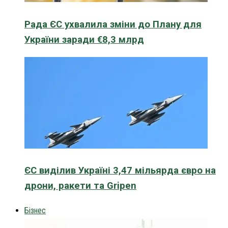
Рада ЄС ухвалила зміни до Плану для
України заради €8,3 млрд
ЄС виділив Україні 3,47 мільярда євро на
дрони, ракети та Gripen
Бізнес