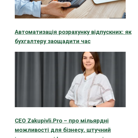
Автоматизація розрахунку відпускних: як
бухгалтеру заощадити час
CEO Zakupivli.Pro – про мільярдні
можливості для бізнесу, штучний