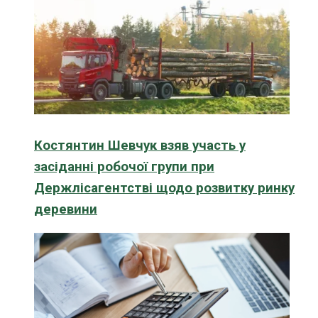
Костянтин Шевчук взяв участь у
засіданні робочої групи при
Держлісагентстві щодо розвитку ринку
деревини