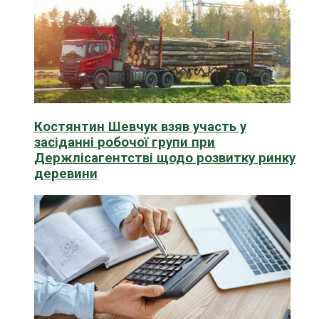
Костянтин Шевчук взяв участь у
засіданні робочої групи при
Держлісагентстві щодо розвитку ринку
деревини