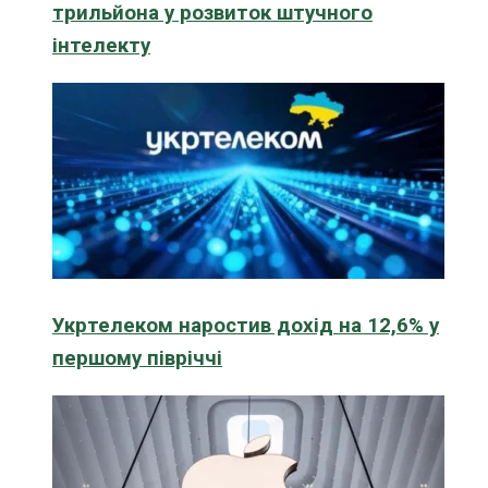
трильйона у розвиток штучного
інтелекту
Укртелеком наростив дохід на 12,6% у
першому півріччі