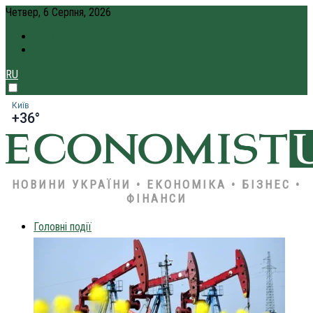
Четвер, 6 Серпня, 2026
ПРО НАС
КРЕДИТ ОНЛАЙН
RU
Київ
+36°
НОВИНИ УКРАЇНИ • ЕКОНОМІКА • БІЗНЕС •
ФІНАНСИ
Головні події