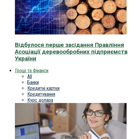
Відбулося перше засідання Правління
Асоціації деревообробних підприємств
України
Гроші та Фінанси
All
Банки
Кредитні картки
Кредитування
Курс долара