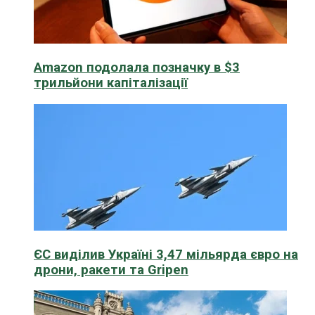
Amazon подолала позначку в $3
трильйони капіталізації
ЄС виділив Україні 3,47 мільярда євро на
дрони, ракети та Gripen