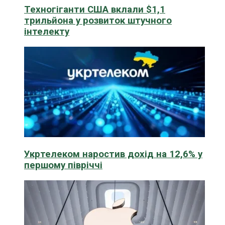
Техногіганти США вклали $1,1
трильйона у розвиток штучного
інтелекту
Укртелеком наростив дохід на 12,6% у
першому півріччі