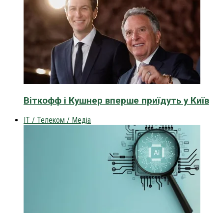
Віткофф і Кушнер вперше приїдуть у Київ
IT / Телеком / Медіа