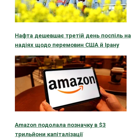
Нафта дешевшає третій день поспіль на
надіях щодо перемовин США й Ірану
Amazon подолала позначку в $3
трильйони капіталізації