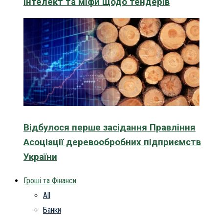
інтелект та міфи щодо тендерів
Відбулося перше засідання Правління
Асоціації деревообробних підприємств
України
Гроші та Фінанси
All
Банки