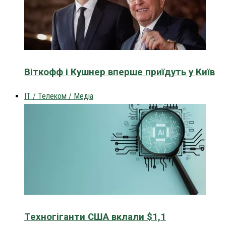
Віткофф і Кушнер вперше приїдуть у Київ
IT / Телеком / Медіа
Техногіганти США вклали $1,1