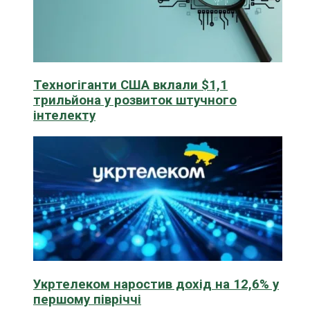
Техногіганти США вклали $1,1
трильйона у розвиток штучного
інтелекту
Укртелеком наростив дохід на 12,6% у
першому півріччі