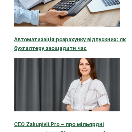
Автоматизація розрахунку відпускних: як
бухгалтеру заощадити час
CEO Zakupivli.Pro – про мільярдні