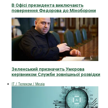
В Офісі президента виключають
повернення Федорова до Міноборони
Зеленський призначить Умєрова
керівником Служби зовнішньої розвідки
IT / Телеком / Медіа