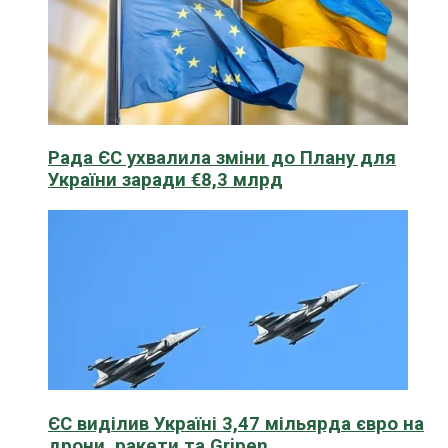
Рада ЄС ухвалила зміни до Плану для
України заради €8,3 млрд
ЄС виділив Україні 3,47 мільярда євро на
дрони, ракети та Gripen