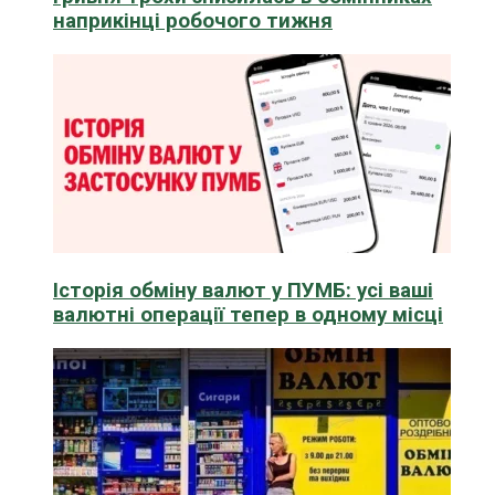
наприкінці робочого тижня
Історія обміну валют у ПУМБ: усі ваші
валютні операції тепер в одному місці