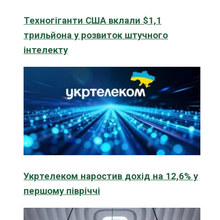
Техногіганти США вклали $1,1
трильйона у розвиток штучного
інтелекту
Укртелеком наростив дохід на 12,6% у
першому півріччі