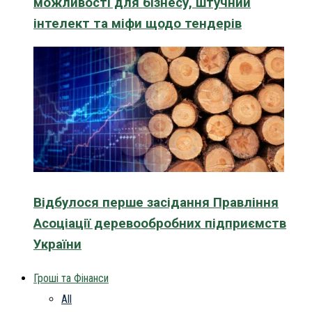
можливості для бізнесу, штучний
інтелект та міфи щодо тендерів
Відбулося перше засідання Правління
Асоціації деревообробних підприємств
України
Гроші та Фінанси
All