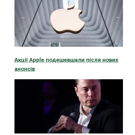
Акції Apple подешевшали після нових
анонсів