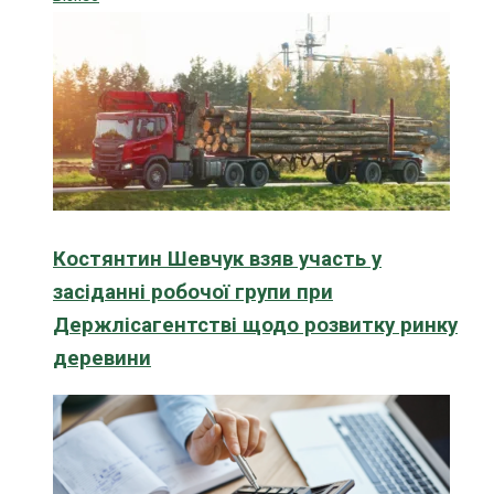
Костянтин Шевчук взяв участь у
засіданні робочої групи при
Держлісагентстві щодо розвитку ринку
деревини