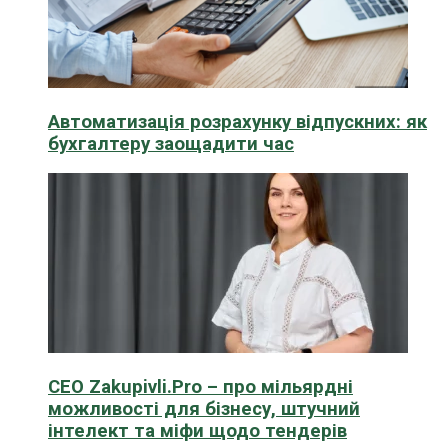
Автоматизація розрахунку відпускних: як
бухгалтеру заощадити час
CEO Zakupivli.Pro – про мільярдні
можливості для бізнесу, штучний
інтелект та міфи щодо тендерів