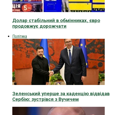
Долар стабільний в обмінниках, євро
продовжує дорожчати
Політика
Зеленський уперше за каденцію відвідав
Сербію: зустрівся з Вучичем