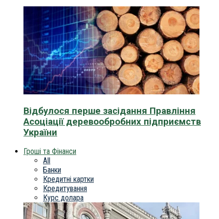
Відбулося перше засідання Правління
Асоціації деревообробних підприємств
України
Гроші та Фінанси
All
Банки
Кредитні картки
Кредитування
Курс долара