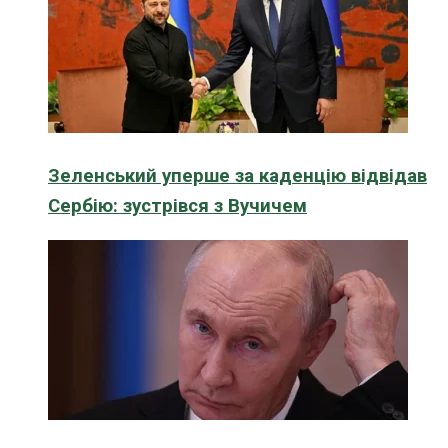
Зеленський уперше за каденцію відвідав
Сербію: зустрівся з Вучичем