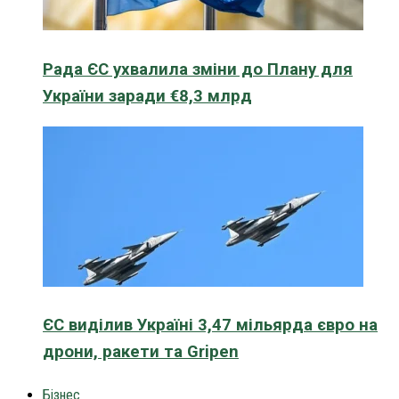
Рада ЄС ухвалила зміни до Плану для
України заради €8,3 млрд
ЄС виділив Україні 3,47 мільярда євро на
дрони, ракети та Gripen
Бізнес