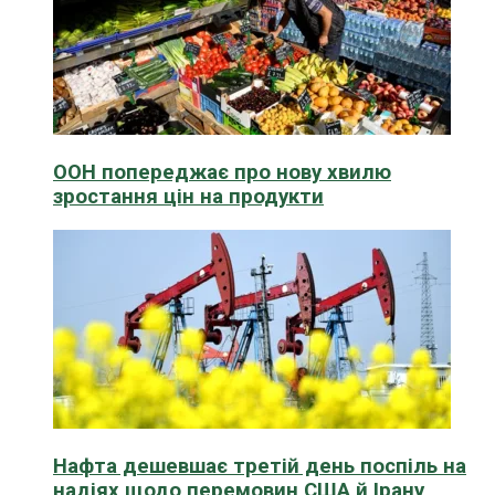
ООН попереджає про нову хвилю
зростання цін на продукти
Нафта дешевшає третій день поспіль на
надіях щодо перемовин США й Ірану