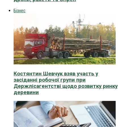
Бізнес
Костянтин Шевчук взяв участь у
засіданні робочої групи при
Держлісагентстві щодо розвитку ринку
деревини