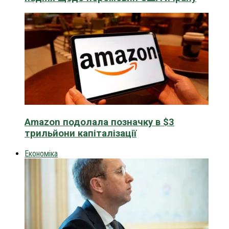
Amazon подолала позначку в $3
трильйони капіталізації
Економіка