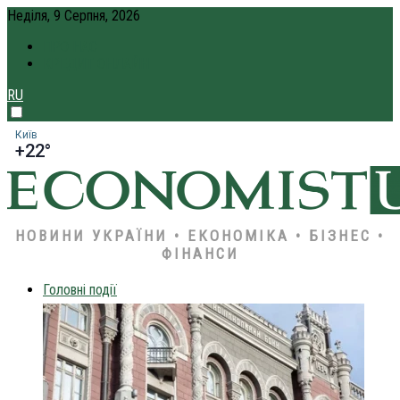
Неділя, 9 Серпня, 2026
ПРО НАС
КРЕДИТ ОНЛАЙН
RU
Київ
+22°
НОВИНИ УКРАЇНИ • ЕКОНОМІКА • БІЗНЕС •
ФІНАНСИ
Головні події