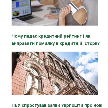
Чому падає кредитний рейтинг і як
виправити помилку в кредитній історії?
НБУ спростував заяви Укрпошти про нові