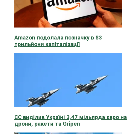
Amazon подолала позначку в $3
трильйони капіталізації
ЄС виділив Україні 3,47 мільярда євро на
дрони, ракети та Gripen