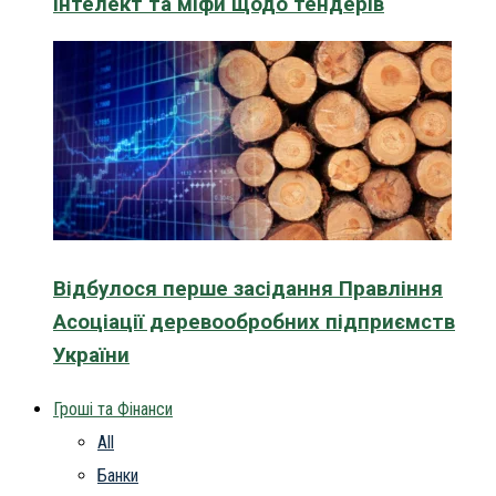
інтелект та міфи щодо тендерів
Відбулося перше засідання Правління
Асоціації деревообробних підприємств
України
Гроші та Фінанси
All
Банки