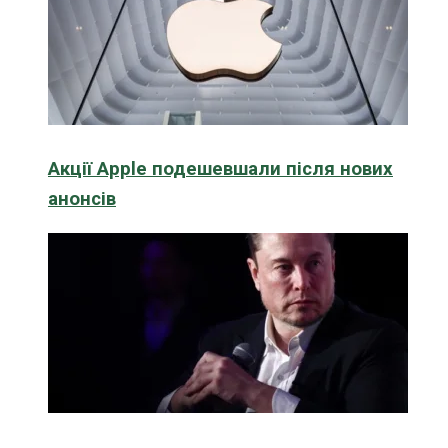
Акції Apple подешевшали після нових
анонсів