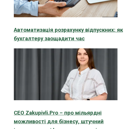
Автоматизація розрахунку відпускних: як
бухгалтеру заощадити час
CEO Zakupivli.Pro – про мільярдні
можливості для бізнесу, штучний