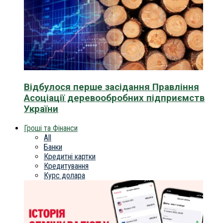
Відбулося перше засідання Правління
Асоціації деревообробних підприємств
України
Гроші та Фінанси
All
Банки
Кредитні картки
Кредитування
Курс долара