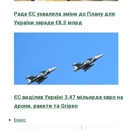
Рада ЄС ухвалила зміни до Плану для
України заради €8,3 млрд
ЄС виділив Україні 3,47 мільярда євро на
дрони, ракети та Gripen
Бізнес