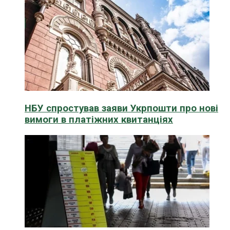
НБУ спростував заяви Укрпошти про нові
вимоги в платіжних квитанціях