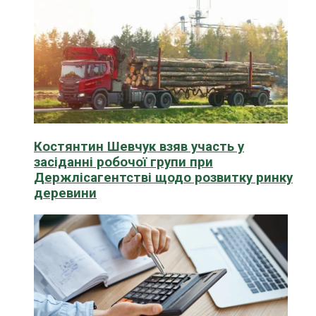
Костянтин Шевчук взяв участь у
засіданні робочої групи при
Держлісагентстві щодо розвитку ринку
деревини