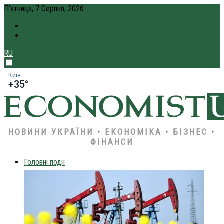
П’ятниця, 7 Серпня, 2026
ПРО НАС
КРЕДИТ ОНЛАЙН
RU
Київ
+35°
НОВИНИ УКРАЇНИ • ЕКОНОМІКА • БІЗНЕС •
ФІНАНСИ
Головні події