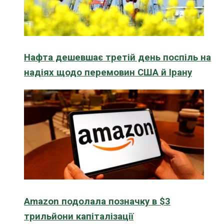
Нафта дешевшає третій день поспіль на
надіях щодо перемовин США й Ірану
Amazon подолала позначку в $3
трильйони капіталізації