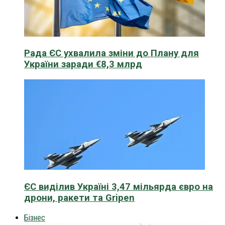
Рада ЄС ухвалила зміни до Плану для
України заради €8,3 млрд
ЄС виділив Україні 3,47 мільярда євро на
дрони, ракети та Gripen
Бізнес