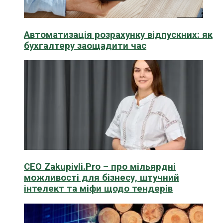
Автоматизація розрахунку відпускних: як
бухгалтеру заощадити час
CEO Zakupivli.Pro – про мільярдні
можливості для бізнесу, штучний
інтелект та міфи щодо тендерів