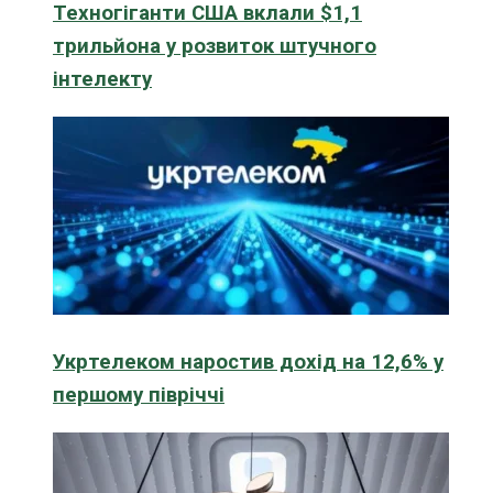
Техногіганти США вклали $1,1
трильйона у розвиток штучного
інтелекту
Укртелеком наростив дохід на 12,6% у
першому півріччі