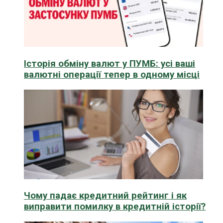
Історія обміну валют у ПУМБ: усі ваші
валютні операції тепер в одному місці
Чому падає кредитний рейтинг і як
виправити помилку в кредитній історії?