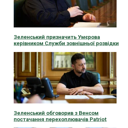
Зеленський призначить Умєрова
керівником Служби зовнішньої розвідки
Зеленський обговорив з Венсом
постачання перехоплювачів Patriot