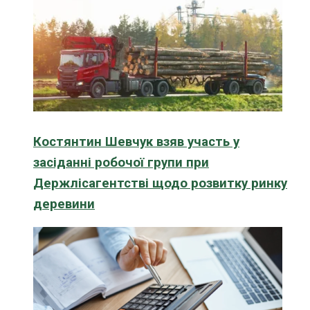
Костянтин Шевчук взяв участь у
засіданні робочої групи при
Держлісагентстві щодо розвитку ринку
деревини