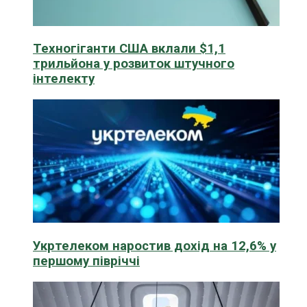
Техногіганти США вклали $1,1
трильйона у розвиток штучного
інтелекту
Укртелеком наростив дохід на 12,6% у
першому півріччі