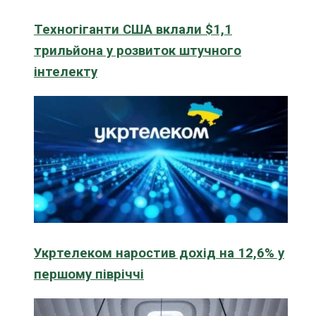
Техногіганти США вклали $1,1
трильйона у розвиток штучного
інтелекту
Укртелеком наростив дохід на 12,6% у
першому півріччі