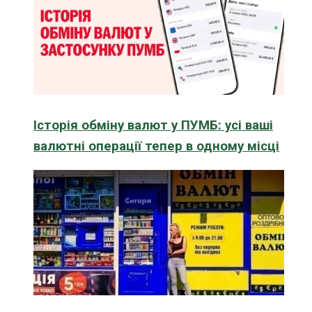
Історія обміну валют у ПУМБ: усі ваші
валютні операції тепер в одному місці