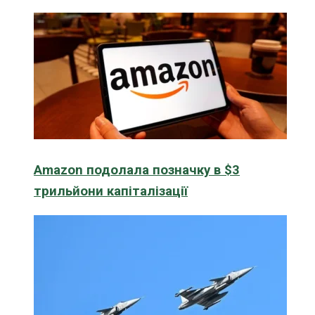
Amazon подолала позначку в $3
трильйони капіталізації