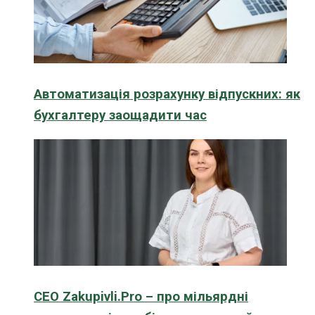
Автоматизація розрахунку відпускних: як
бухгалтеру заощадити час
CEO Zakupivli.Pro – про мільярдні