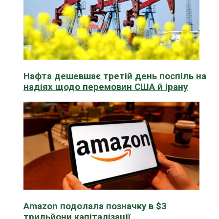
Нафта дешевшає третій день поспіль на
надіях щодо перемовин США й Ірану
Amazon подолала позначку в $3
трильйони капіталізації