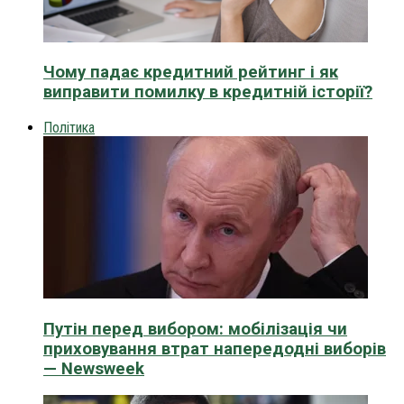
Чому падає кредитний рейтинг і як
виправити помилку в кредитній історії?
Політика
Путін перед вибором: мобілізація чи
приховування втрат напередодні виборів
— Newsweek