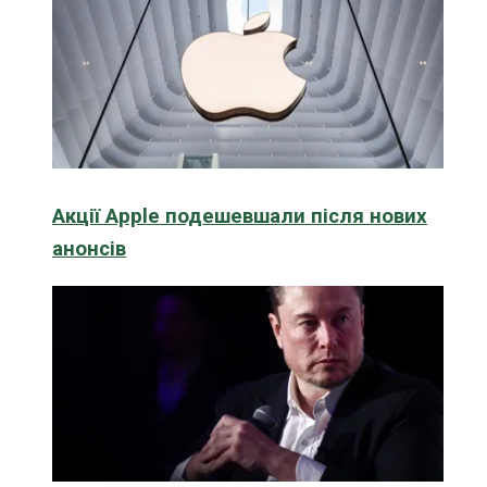
Акції Apple подешевшали після нових
анонсів