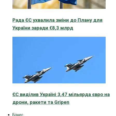
Рада ЄС ухвалила зміни до Плану для
України заради €8,3 млрд
ЄС виділив Україні 3,47 мільярда євро на
дрони, ракети та Gripen
Бізнес