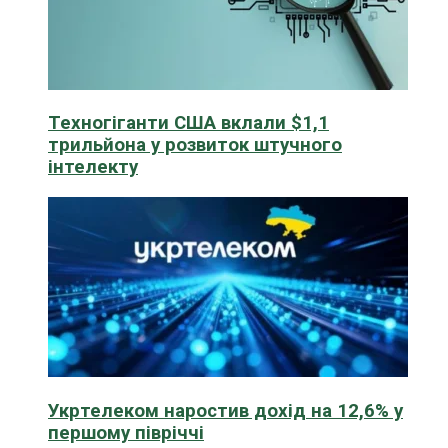
Техногіганти США вклали $1,1
трильйона у розвиток штучного
інтелекту
Укртелеком наростив дохід на 12,6% у
першому півріччі