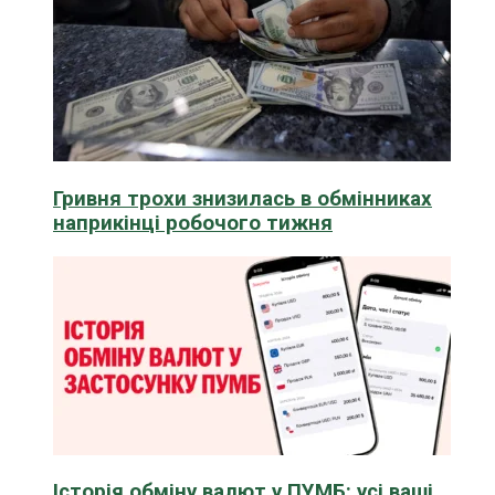
Гривня трохи знизилась в обмінниках
наприкінці робочого тижня
Історія обміну валют у ПУМБ: усі ваші