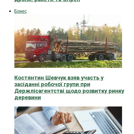
Бізнес
Костянтин Шевчук взяв участь у
засіданні робочої групи при
Держлісагентстві щодо розвитку ринку
деревини