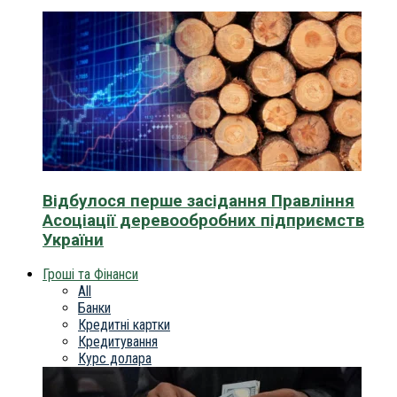
Відбулося перше засідання Правління
Асоціації деревообробних підприємств
України
Гроші та Фінанси
All
Банки
Кредитні картки
Кредитування
Курс долара