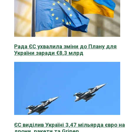
Рада ЄС ухвалила зміни до Плану для
України заради €8,3 млрд
ЄС виділив Україні 3,47 мільярда євро на
дрони, ракети та Gripen