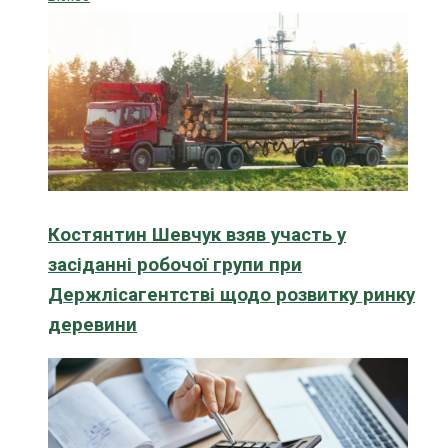
Костянтин Шевчук взяв участь у
засіданні робочої групи при
Держлісагентстві щодо розвитку ринку
деревини