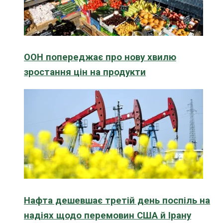
ООН попереджає про нову хвилю
зростання цін на продукти
Нафта дешевшає третій день поспіль на
надіях щодо перемовин США й Ірану