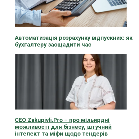
Автоматизація розрахунку відпускних: як
бухгалтеру заощадити час
CEO Zakupivli.Pro – про мільярдні
можливості для бізнесу, штучний
інтелект та міфи щодо тендерів