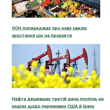
ООН попереджає про нову хвилю
зростання цін на продукти
Нафта дешевшає третій день поспіль на
надіях щодо перемовин США й Ірану