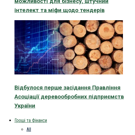
можливості для бізнесу, штучний
інтелект та міфи щодо тендерів
Відбулося перше засідання Правління
Асоціації деревообробних підприємств
України
Гроші та Фінанси
All