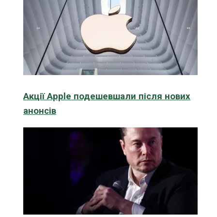
Акції Apple подешевшали після нових
анонсів