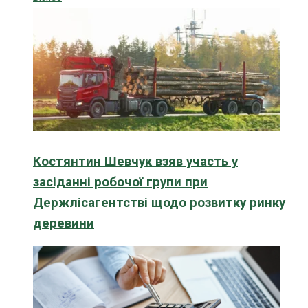
Костянтин Шевчук взяв участь у
засіданні робочої групи при
Держлісагентстві щодо розвитку ринку
деревини