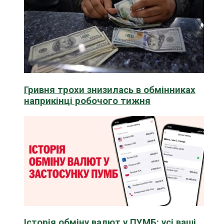
Гривня трохи знизилась в обмінниках
наприкінці робочого тижня
Історія обміну валют у ПУМБ: усі ваші