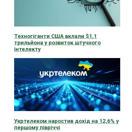
Техногіганти США вклали $1,1
трильйона у розвиток штучного
інтелекту
Укртелеком наростив дохід на 12,6% у
першому півріччі