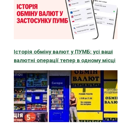
Історія обміну валют у ПУМБ: усі ваші
валютні операції тепер в одному місці