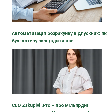
Автоматизація розрахунку відпускних: як
бухгалтеру заощадити час
CEO Zakupivli.Pro – про мільярдні