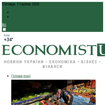
П’ятниця, 7 Серпня, 2026
ПРО НАС
КРЕДИТ ОНЛАЙН
RU
Київ
+34°
НОВИНИ УКРАЇНИ • ЕКОНОМІКА • БІЗНЕС •
ФІНАНСИ
Головні події