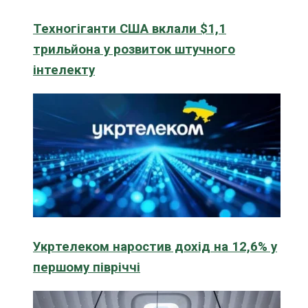
Техногіганти США вклали $1,1
трильйона у розвиток штучного
інтелекту
Укртелеком наростив дохід на 12,6% у
першому півріччі