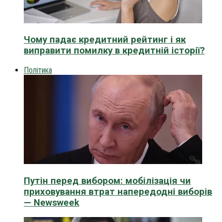
Чому падає кредитний рейтинг і як
виправити помилку в кредитній історії?
Політика
Путін перед вибором: мобілізація чи
приховування втрат напередодні виборів
— Newsweek