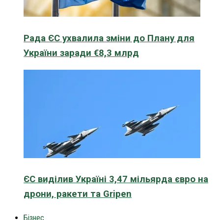
Рада ЄС ухвалила зміни до Плану для
України заради €8,3 млрд
ЄС виділив Україні 3,47 мільярда євро на
дрони, ракети та Gripen
Бізнес