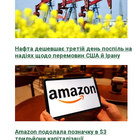
Нафта дешевшає третій день поспіль на
надіях щодо перемовин США й Ірану
Amazon подолала позначку в $3
трильйони капіталізації