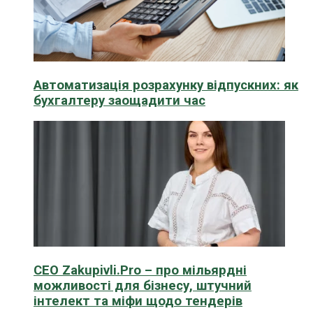
Автоматизація розрахунку відпускних: як
бухгалтеру заощадити час
CEO Zakupivli.Pro – про мільярдні
можливості для бізнесу, штучний
інтелект та міфи щодо тендерів