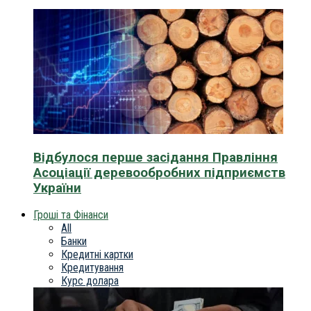
Відбулося перше засідання Правління
Асоціації деревообробних підприємств
України
Гроші та Фінанси
All
Банки
Кредитні картки
Кредитування
Курс долара