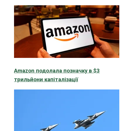
Amazon подолала позначку в $3
трильйони капіталізації