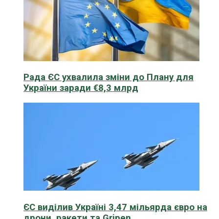
Рада ЄС ухвалила зміни до Плану для
України заради €8,3 млрд
ЄС виділив Україні 3,47 мільярда євро на
дрони, ракети та Gripen