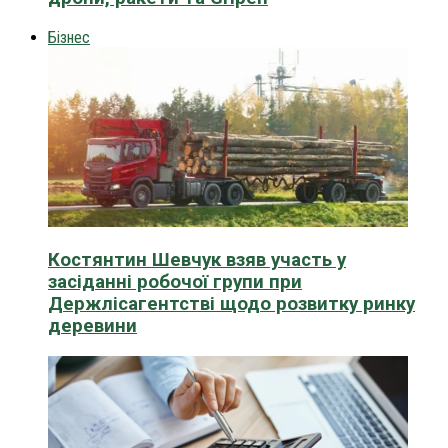
Бізнес
Костянтин Шевчук взяв участь у
засіданні робочої групи при
Держлісагентстві щодо розвитку ринку
деревини