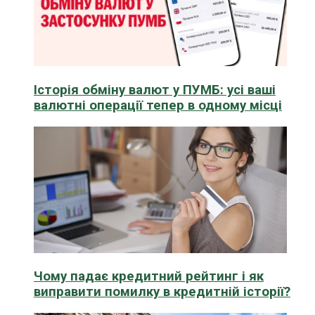
Історія обміну валют у ПУМБ: усі ваші
валютні операції тепер в одному місці
Чому падає кредитний рейтинг і як
виправити помилку в кредитній історії?