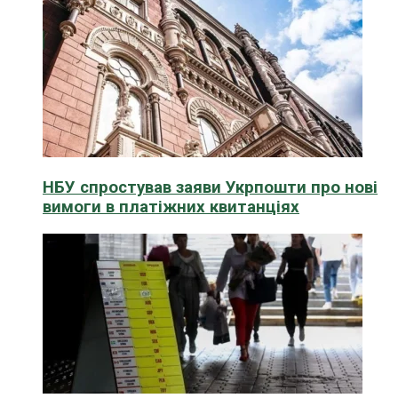
НБУ спростував заяви Укрпошти про нові
вимоги в платіжних квитанціях