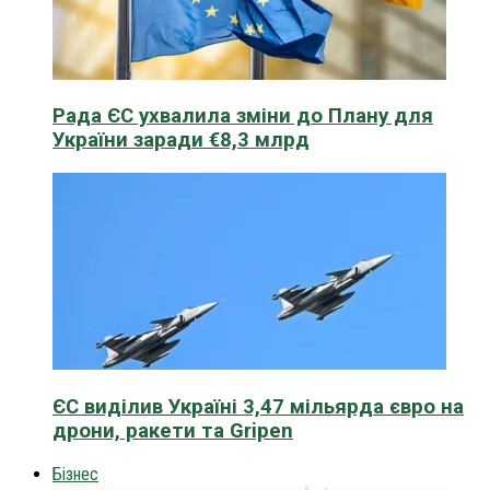
Рада ЄС ухвалила зміни до Плану для
України заради €8,3 млрд
ЄС виділив Україні 3,47 мільярда євро на
дрони, ракети та Gripen
Бізнес