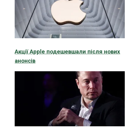
Акції Apple подешевшали після нових
анонсів