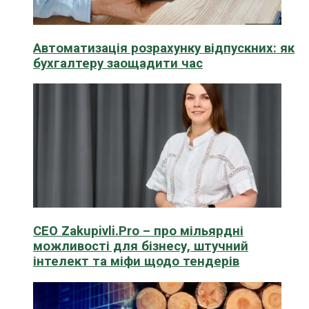
Автоматизація розрахунку відпускних: як
бухгалтеру заощадити час
CEO Zakupivli.Pro – про мільярдні
можливості для бізнесу, штучний
інтелект та міфи щодо тендерів