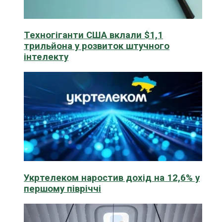
Техногіганти США вклали $1,1
трильйона у розвиток штучного
інтелекту
Укртелеком наростив дохід на 12,6% у
першому півріччі