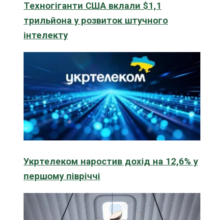
Техногіганти США вклали $1,1
трильйона у розвиток штучного
інтелекту
Укртелеком наростив дохід на 12,6% у
першому півріччі