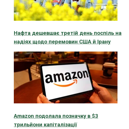
Нафта дешевшає третій день поспіль на
надіях щодо перемовин США й Ірану
Amazon подолала позначку в $3
трильйони капіталізації