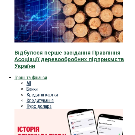
Відбулося перше засідання Правління
Асоціації деревообробних підприємств
України
Гроші та Фінанси
All
Банки
Кредитні картки
Кредитування
Курс долара