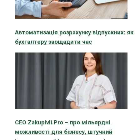
Автоматизація розрахунку відпускних: як
бухгалтеру заощадити час
CEO Zakupivli.Pro – про мільярдні
можливості для бізнесу, штучний