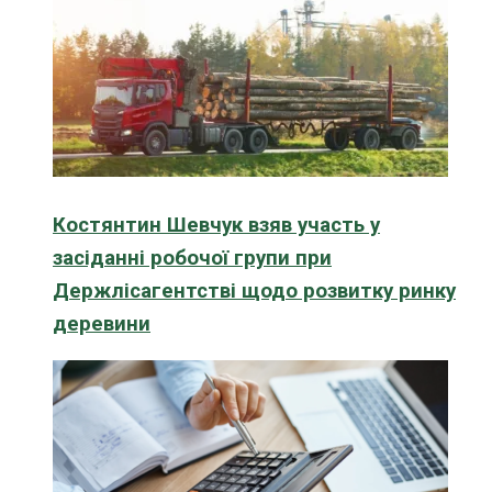
Костянтин Шевчук взяв участь у
засіданні робочої групи при
Держлісагентстві щодо розвитку ринку
деревини