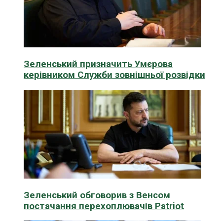
Зеленський призначить Умєрова
керівником Служби зовнішньої розвідки
Зеленський обговорив з Венсом
постачання перехоплювачів Patriot