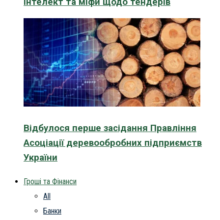
інтелект та міфи щодо тендерів
Відбулося перше засідання Правління
Асоціації деревообробних підприємств
України
Гроші та Фінанси
All
Банки