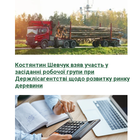
Костянтин Шевчук взяв участь у
засіданні робочої групи при
Держлісагентстві щодо розвитку ринку
деревини