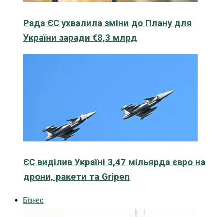
Рада ЄС ухвалила зміни до Плану для
України заради €8,3 млрд
ЄС виділив Україні 3,47 мільярда євро на
дрони, ракети та Gripen
Бізнес