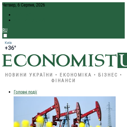
Четвер, 6 Серпня, 2026
ПРО НАС
КРЕДИТ ОНЛАЙН
RU
Київ
+36°
НОВИНИ УКРАЇНИ • ЕКОНОМІКА • БІЗНЕС •
ФІНАНСИ
Головні події