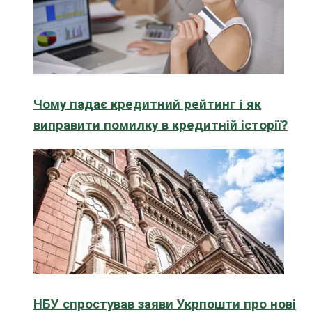
Чому падає кредитний рейтинг і як
виправити помилку в кредитній історії?
НБУ спростував заяви Укрпошти про нові