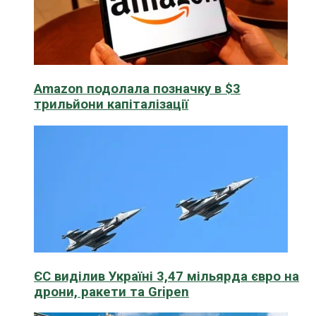
Amazon подолала позначку в $3
трильйони капіталізації
ЄС виділив Україні 3,47 мільярда євро на
дрони, ракети та Gripen