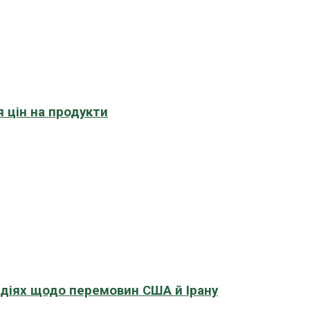
 цін на продукти
адіях щодо перемовин США й Ірану