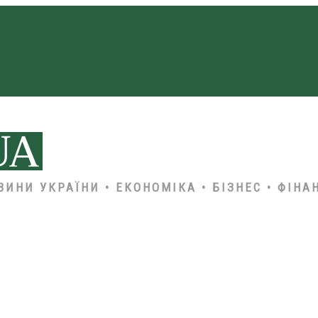
ВИНИ УКРАЇНИ • ЕКОНОМІКА • БІЗНЕС • ФІНА