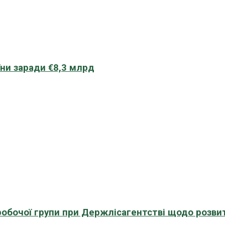
їни заради €8,3 млрд
 робочої групи при Держлісагентстві щодо розви