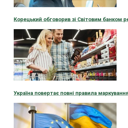
Корецький обговорив зі Світовим банком р
Україна повертає повні правила маркування