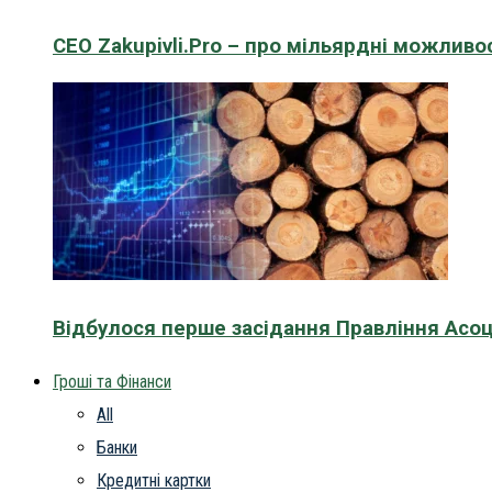
CEO Zakupivli.Pro – про мільярдні можливо
Відбулося перше засідання Правління Асоц
Гроші та Фінанси
All
Банки
Кредитні картки