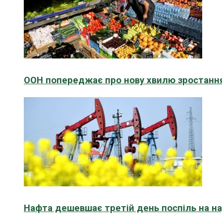
ООН попереджає про нову хвилю зростання
Нафта дешевшає третій день поспіль на н