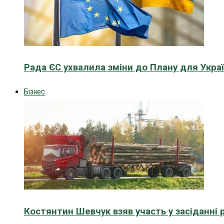
Рада ЄС ухвалила зміни до Плану для Укра
Бізнес
Костянтин Шевчук взяв участь у засіданні