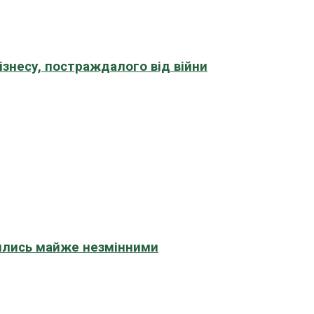
знесу, постраждалого від війни
шились майже незмінними