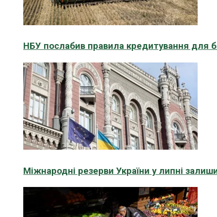
НБУ послабив правила кредитування для бі
Міжнародні резерви України у липні зали