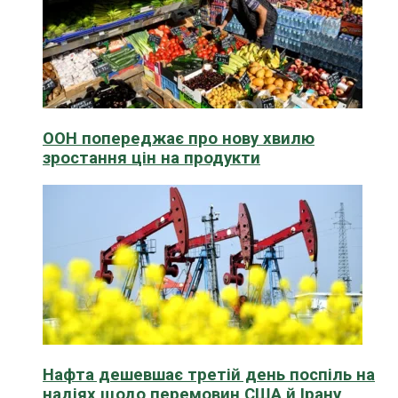
ООН попереджає про нову хвилю
зростання цін на продукти
Нафта дешевшає третій день поспіль на
надіях щодо перемовин США й Ірану