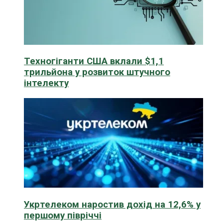
Техногіганти США вклали $1,1
трильйона у розвиток штучного
інтелекту
Укртелеком наростив дохід на 12,6% у
першому півріччі