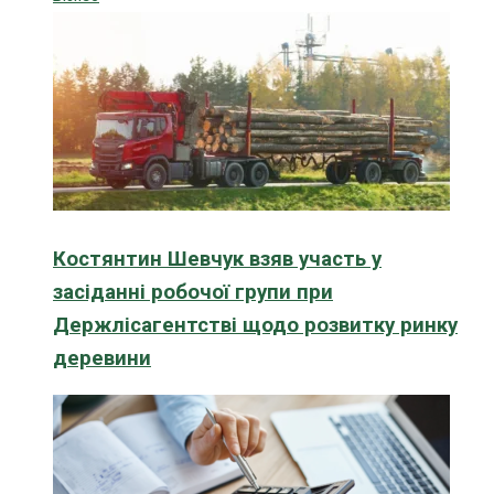
Костянтин Шевчук взяв участь у
засіданні робочої групи при
Держлісагентстві щодо розвитку ринку
деревини