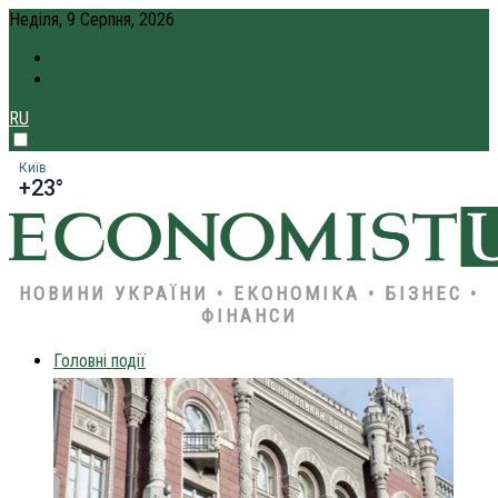
Неділя, 9 Серпня, 2026
ПРО НАС
КРЕДИТ ОНЛАЙН
RU
Київ
+23°
НОВИНИ УКРАЇНИ • ЕКОНОМІКА • БІЗНЕС •
ФІНАНСИ
Головні події