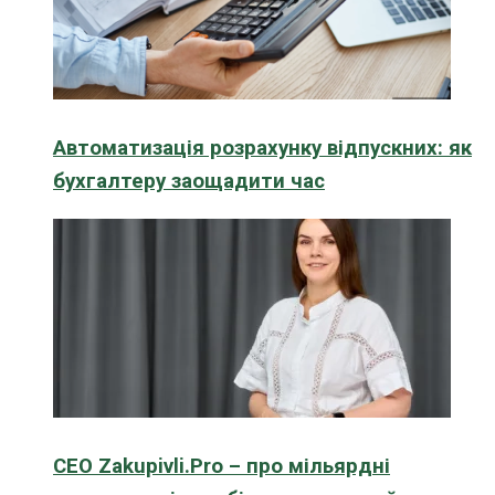
Автоматизація розрахунку відпускних: як
бухгалтеру заощадити час
CEO Zakupivli.Pro – про мільярдні