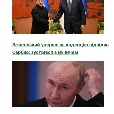
Зеленський уперше за каденцію відвідав
Сербію: зустрівся з Вучичем