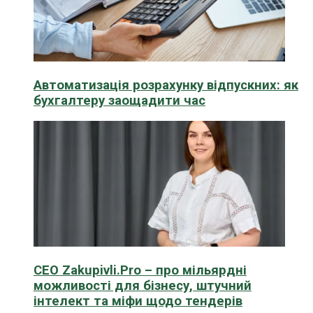
Автоматизація розрахунку відпускних: як
бухгалтеру заощадити час
CEO Zakupivli.Pro – про мільярдні
можливості для бізнесу, штучний
інтелект та міфи щодо тендерів