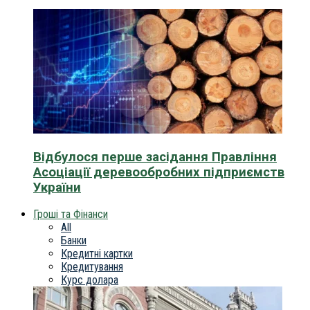
Відбулося перше засідання Правління
Асоціації деревообробних підприємств
України
Гроші та Фінанси
All
Банки
Кредитні картки
Кредитування
Курс долара