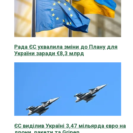
Рада ЄС ухвалила зміни до Плану для
України заради €8,3 млрд
ЄС виділив Україні 3,47 мільярда євро на
дрони, ракети та Gripen