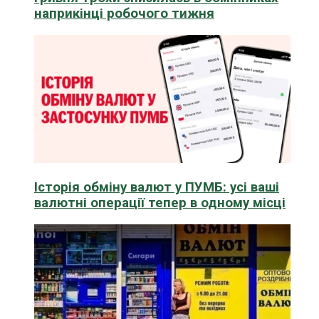
наприкінці робочого тижня
Історія обміну валют у ПУМБ: усі ваші
валютні операції тепер в одному місці