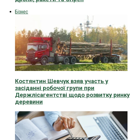
Бізнес
Костянтин Шевчук взяв участь у
засіданні робочої групи при
Держлісагентстві щодо розвитку ринку
деревини