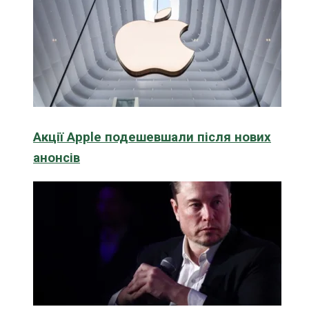
Акції Apple подешевшали після нових
анонсів