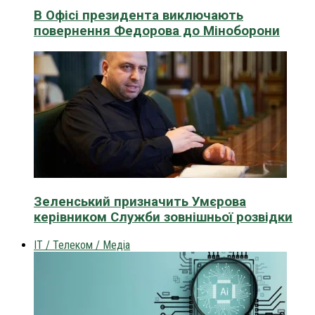
В Офісі президента виключають
повернення Федорова до Міноборони
Зеленський призначить Умєрова
керівником Служби зовнішньої розвідки
IT / Телеком / Медіа