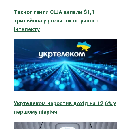
Техногіганти США вклали $1,1
трильйона у розвиток штучного
інтелекту
Укртелеком наростив дохід на 12,6% у
першому півріччі