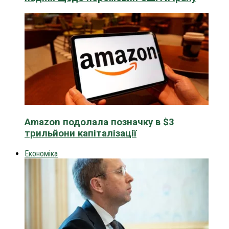
Amazon подолала позначку в $3
трильйони капіталізації
Економіка