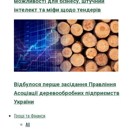
можливості для бізнесу, штучний
інтелект та міфи щодо тендерів
Відбулося перше засідання Правління
Асоціації деревообробних підприємств
України
Гроші та Фінанси
All