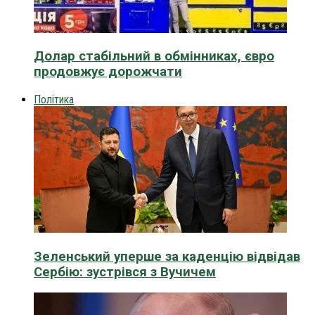
Долар стабільний в обмінниках, євро
продовжує дорожчати
Політика
Зеленський уперше за каденцію відвідав
Сербію: зустрівся з Вучичем