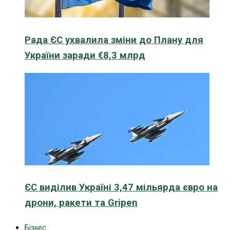
Рада ЄС ухвалила зміни до Плану для
України заради €8,3 млрд
ЄС виділив Україні 3,47 мільярда євро на
дрони, ракети та Gripen
Бізнес