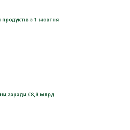
 продуктів з 1 жовтня
їни заради €8,3 млрд