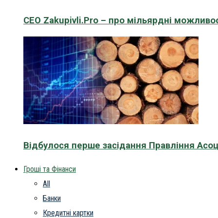
CEO Zakupivli.Pro – про мільярдні можливо
Відбулося перше засідання Правління Асоц
Гроші та Фінанси
All
Банки
Кредитні картки