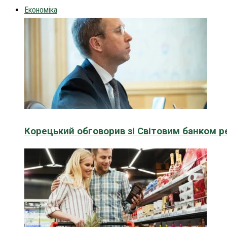
Економіка
Корецький обговорив зі Світовим банком р