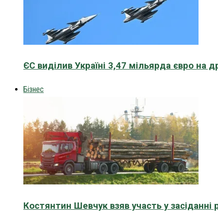
ЄС виділив Україні 3,47 мільярда євро на д
Бізнес
Костянтин Шевчук взяв участь у засіданні