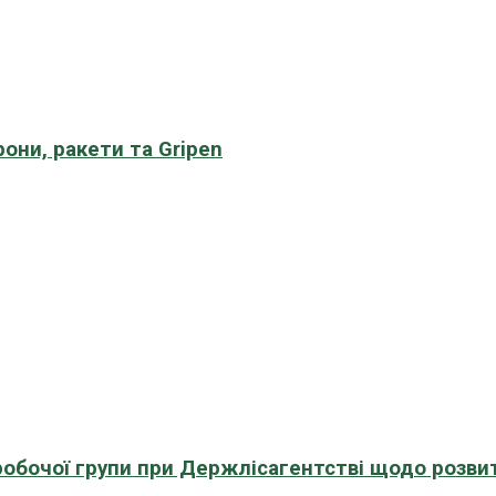
рони, ракети та Gripen
 робочої групи при Держлісагентстві щодо розви