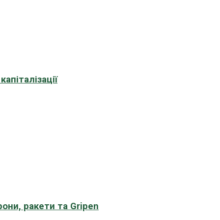
апіталізації
рони, ракети та Gripen