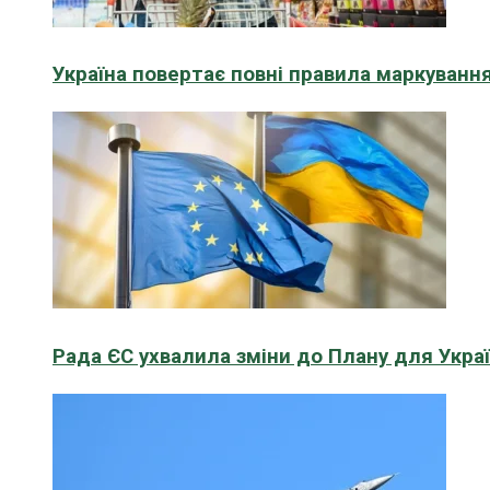
Україна повертає повні правила маркування
Рада ЄС ухвалила зміни до Плану для Укра