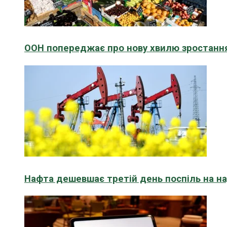
ООН попереджає про нову хвилю зростання
Нафта дешевшає третій день поспіль на н