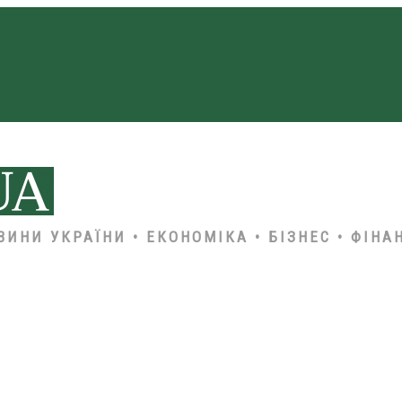
ВИНИ УКРАЇНИ • ЕКОНОМІКА • БІЗНЕС • ФІНА