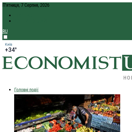
П’ятниця, 7 Серпня, 2026
ПРО НАС
КРЕДИТ ОНЛАЙН
RU
Київ
+34°
НО
Головні події