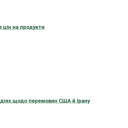
 цін на продукти
адіях щодо перемовин США й Ірану