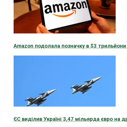
Amazon подолала позначку в $3 трильйони к
ЄС виділив Україні 3,47 мільярда євро на д