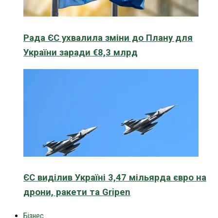
Рада ЄС ухвалила зміни до Плану для
України заради €8,3 млрд
ЄС виділив Україні 3,47 мільярда євро на
дрони, ракети та Gripen
Бізнес