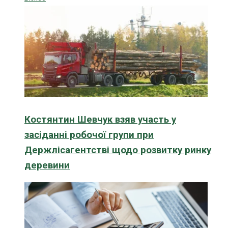
Костянтин Шевчук взяв участь у
засіданні робочої групи при
Держлісагентстві щодо розвитку ринку
деревини