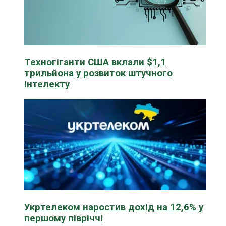
Техногіганти США вклали $1,1
трильйона у розвиток штучного
інтелекту
Укртелеком наростив дохід на 12,6% у
першому півріччі