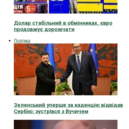
Долар стабільний в обмінниках, євро
продовжує дорожчати
Політика
Зеленський уперше за каденцію відвідав
Сербію: зустрівся з Вучичем