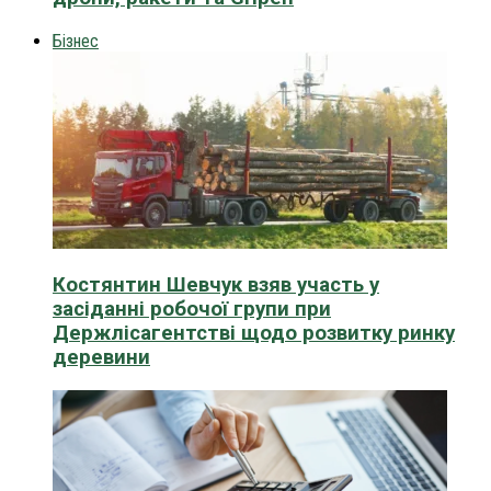
Бізнес
Костянтин Шевчук взяв участь у
засіданні робочої групи при
Держлісагентстві щодо розвитку ринку
деревини