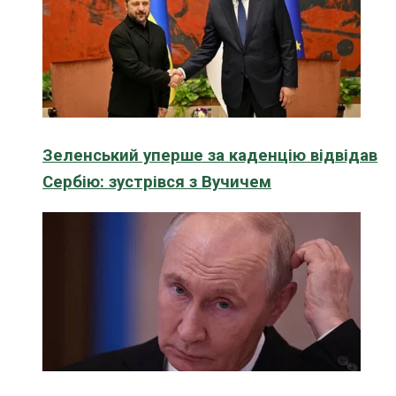
Зеленський уперше за каденцію відвідав
Сербію: зустрівся з Вучичем