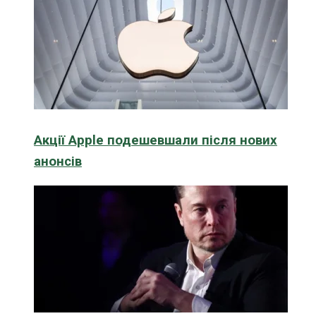
Акції Apple подешевшали після нових
анонсів