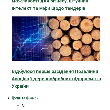
можливості для бізнесу, штучний
інтелект та міфи щодо тендерів
Відбулося перше засідання Правління
Асоціації деревообробних підприємств
України
Гроші та Фінанси
All