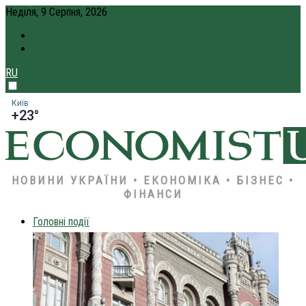
Неділя, 9 Серпня, 2026
ПРО НАС
КРЕДИТ ОНЛАЙН
RU
Київ
+23°
НОВИНИ УКРАЇНИ • ЕКОНОМІКА • БІЗНЕС •
ФІНАНСИ
Головні події