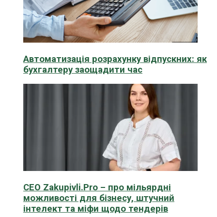
Автоматизація розрахунку відпускних: як
бухгалтеру заощадити час
CEO Zakupivli.Pro – про мільярдні
можливості для бізнесу, штучний
інтелект та міфи щодо тендерів