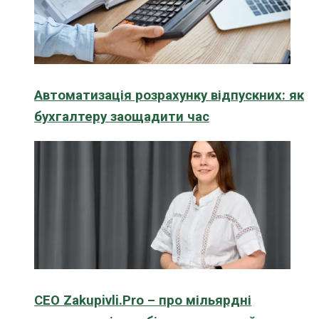
Автоматизація розрахунку відпускних: як
бухгалтеру заощадити час
CEO Zakupivli.Pro – про мільярдні