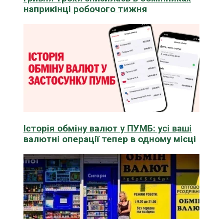
наприкінці робочого тижня
Історія обміну валют у ПУМБ: усі ваші
валютні операції тепер в одному місці