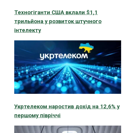
Техногіганти США вклали $1,1
трильйона у розвиток штучного
інтелекту
Укртелеком наростив дохід на 12,6% у
першому півріччі