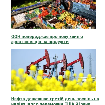
ООН попереджає про нову хвилю
зростання цін на продукти
Нафта дешевшає третій день поспіль на
надіях щодо перемовин США й Ірану