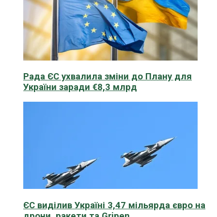
Рада ЄС ухвалила зміни до Плану для
України заради €8,3 млрд
ЄС виділив Україні 3,47 мільярда євро на
дрони, ракети та Gripen