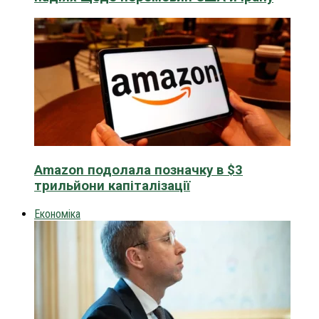
Amazon подолала позначку в $3
трильйони капіталізації
Економіка