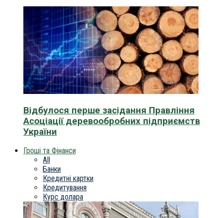
Відбулося перше засідання Правління
Асоціації деревообробних підприємств
України
Гроші та Фінанси
All
Банки
Кредитні картки
Кредитування
Курс долара