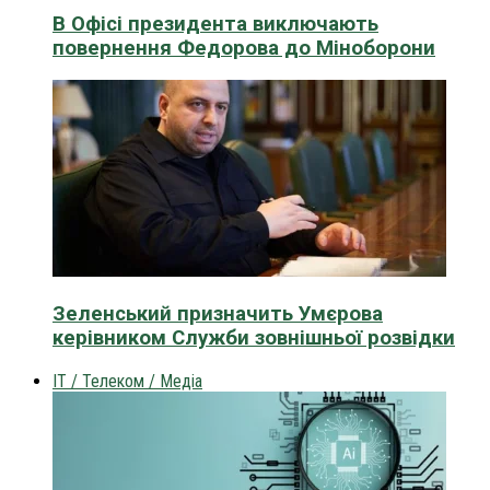
В Офісі президента виключають
повернення Федорова до Міноборони
Зеленський призначить Умєрова
керівником Служби зовнішньої розвідки
IT / Телеком / Медіа