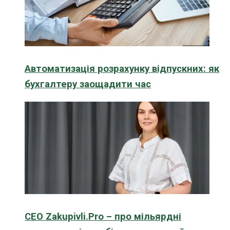
Автоматизація розрахунку відпускних: як
бухгалтеру заощадити час
CEO Zakupivli.Pro – про мільярдні