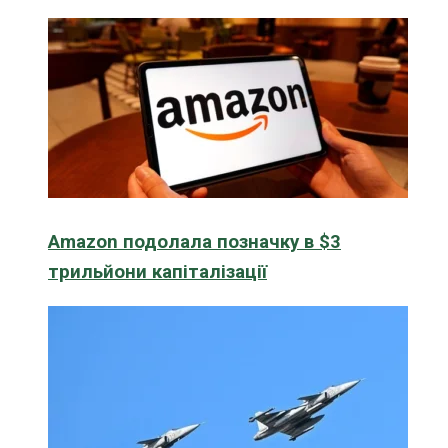
Amazon подолала позначку в $3
трильйони капіталізації