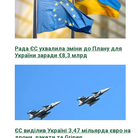
Рада ЄС ухвалила зміни до Плану для
України заради €8,3 млрд
ЄС виділив Україні 3,47 мільярда євро на
дрони, ракети та Gripen