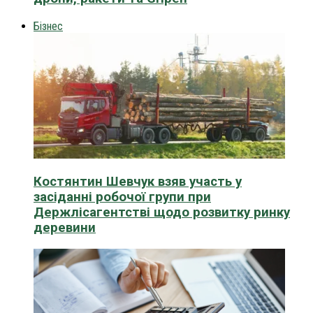
Бізнес
Костянтин Шевчук взяв участь у
засіданні робочої групи при
Держлісагентстві щодо розвитку ринку
деревини