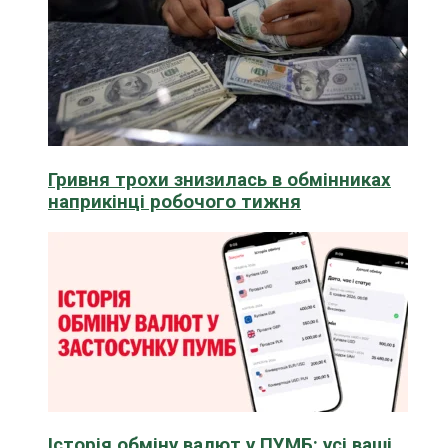
Гривня трохи знизилась в обмінниках
наприкінці робочого тижня
Історія обміну валют у ПУМБ: усі ваші