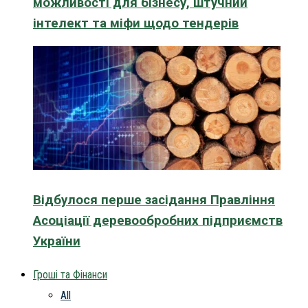
можливості для бізнесу, штучний
інтелект та міфи щодо тендерів
Відбулося перше засідання Правління
Асоціації деревообробних підприємств
України
Гроші та Фінанси
All