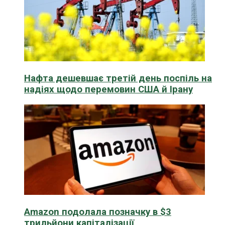
Нафта дешевшає третій день поспіль на
надіях щодо перемовин США й Ірану
Amazon подолала позначку в $3
трильйони капіталізації