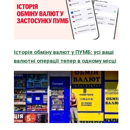
Історія обміну валют у ПУМБ: усі ваші
валютні операції тепер в одному місці