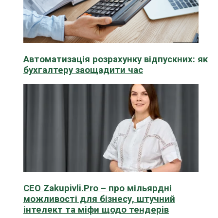
Автоматизація розрахунку відпускних: як
бухгалтеру заощадити час
CEO Zakupivli.Pro – про мільярдні
можливості для бізнесу, штучний
інтелект та міфи щодо тендерів