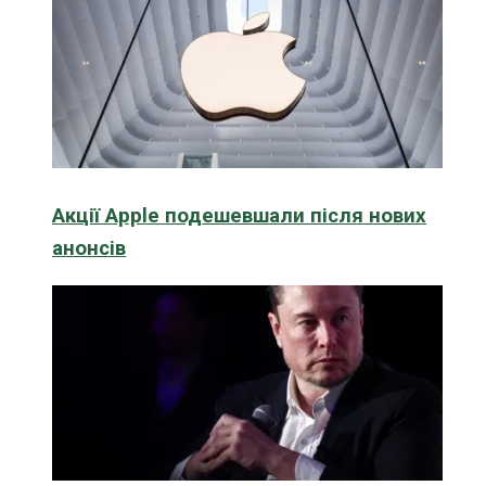
Акції Apple подешевшали після нових
анонсів