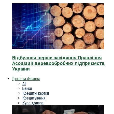
Відбулося перше засідання Правління
Асоціації деревообробних підприємств
України
Гроші та Фінанси
All
Банки
Кредитні картки
Кредитування
Курс долара