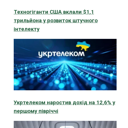
Техногіганти США вклали $1,1
трильйона у розвиток штучного
інтелекту
Укртелеком наростив дохід на 12,6% у
першому півріччі