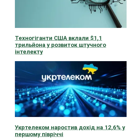
Техногіганти США вклали $1,1
трильйона у розвиток штучного
інтелекту
Укртелеком наростив дохід на 12,6% у
першому півріччі