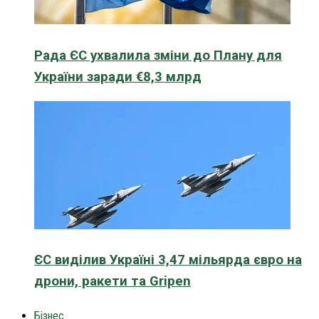
Рада ЄС ухвалила зміни до Плану для
України заради €8,3 млрд
ЄС виділив Україні 3,47 мільярда євро на
дрони, ракети та Gripen
Бізнес