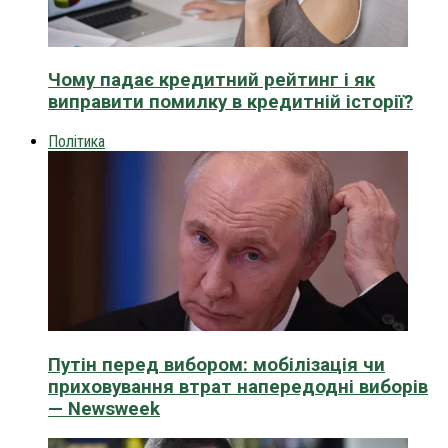
Чому падає кредитний рейтинг і як
виправити помилку в кредитній історії?
Політика
Путін перед вибором: мобілізація чи
приховування втрат напередодні виборів
— Newsweek