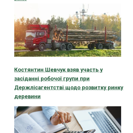
Костянтин Шевчук взяв участь у
засіданні робочої групи при
Держлісагентстві щодо розвитку ринку
деревини