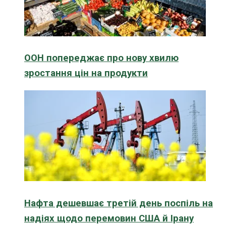
ООН попереджає про нову хвилю
зростання цін на продукти
Нафта дешевшає третій день поспіль на
надіях щодо перемовин США й Ірану