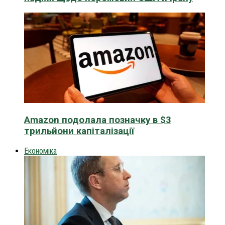
Amazon подолала позначку в $3
трильйони капіталізації
Економіка