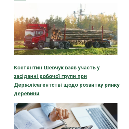
Костянтин Шевчук взяв участь у
засіданні робочої групи при
Держлісагентстві щодо розвитку ринку
деревини