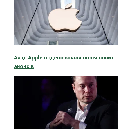
Акції Apple подешевшали після нових
анонсів