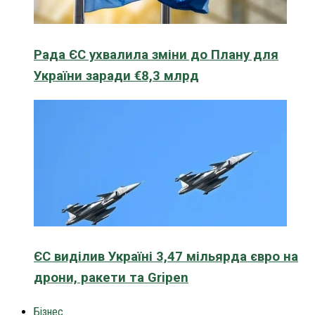
Рада ЄС ухвалила зміни до Плану для
України заради €8,3 млрд
ЄС виділив Україні 3,47 мільярда євро на
дрони, ракети та Gripen
Бізнес