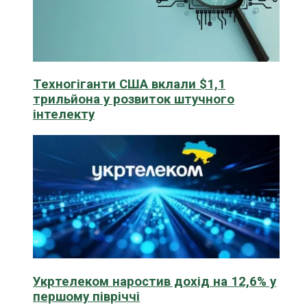
Техногіганти США вклали $1,1
трильйона у розвиток штучного
інтелекту
Укртелеком наростив дохід на 12,6% у
першому півріччі