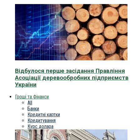
Відбулося перше засідання Правління
Асоціації деревообробних підприємств
України
Гроші та Фінанси
All
Банки
Кредитні картки
Кредитування
Курс долара