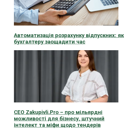
Автоматизація розрахунку відпускних: як
бухгалтеру заощадити час
CEO Zakupivli.Pro – про мільярдні
можливості для бізнесу, штучний
інтелект та міфи щодо тендерів