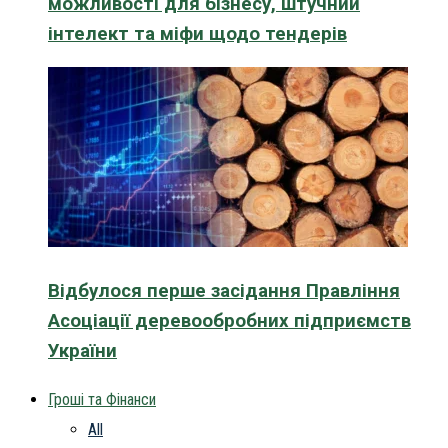
можливості для бізнесу, штучний
інтелект та міфи щодо тендерів
Відбулося перше засідання Правління
Асоціації деревообробних підприємств
України
Гроші та Фінанси
All