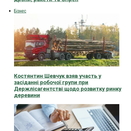
Бізнес
Костянтин Шевчук взяв участь у
засіданні робочої групи при
Держлісагентстві щодо розвитку ринку
деревини