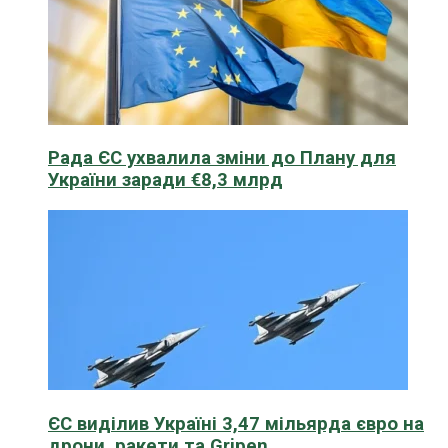
Рада ЄС ухвалила зміни до Плану для
України заради €8,3 млрд
ЄС виділив Україні 3,47 мільярда євро на
дрони, ракети та Gripen