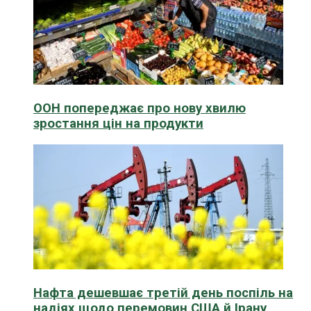
ООН попереджає про нову хвилю
зростання цін на продукти
Нафта дешевшає третій день поспіль на
надіях щодо перемовин США й Ірану