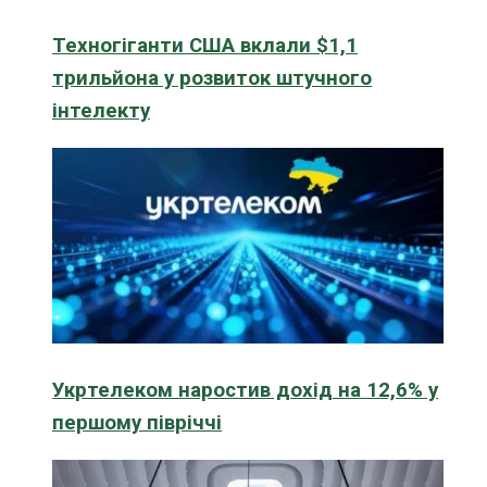
Техногіганти США вклали $1,1
трильйона у розвиток штучного
інтелекту
Укртелеком наростив дохід на 12,6% у
першому півріччі