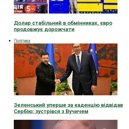
Долар стабільний в обмінниках, євро
продовжує дорожчати
Політика
Зеленський уперше за каденцію відвідав
Сербію: зустрівся з Вучичем