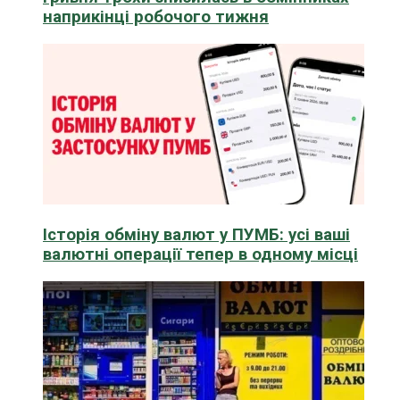
наприкінці робочого тижня
Історія обміну валют у ПУМБ: усі ваші
валютні операції тепер в одному місці