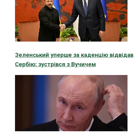
Зеленський уперше за каденцію відвідав
Сербію: зустрівся з Вучичем