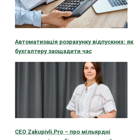
Автоматизація розрахунку відпускних: як
бухгалтеру заощадити час
CEO Zakupivli.Pro – про мільярдні