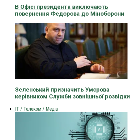
В Офісі президента виключають
повернення Федорова до Міноборони
Зеленський призначить Умєрова
керівником Служби зовнішньої розвідки
IT / Телеком / Медіа