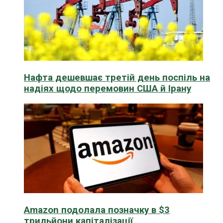
Нафта дешевшає третій день поспіль на
надіях щодо перемовин США й Ірану
Amazon подолала позначку в $3
трильйони капіталізації