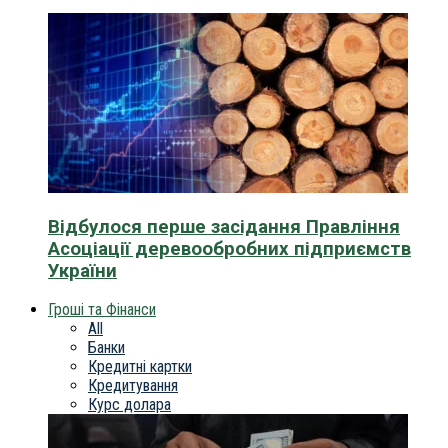
Відбулося перше засідання Правління
Асоціації деревообробних підприємств
України
Гроші та Фінанси
All
Банки
Кредитні картки
Кредитування
Курс долара