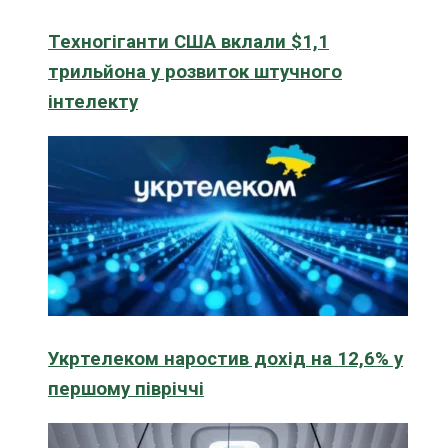
Техногіганти США вклали $1,1
трильйона у розвиток штучного
інтелекту
Укртелеком наростив дохід на 12,6% у
першому півріччі