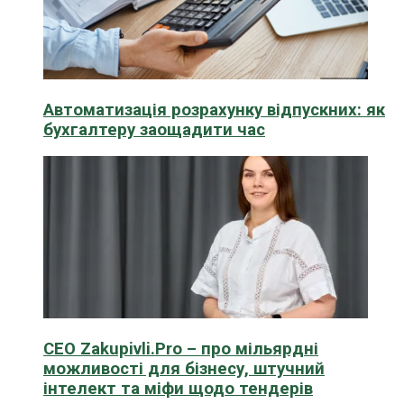
Автоматизація розрахунку відпускних: як
бухгалтеру заощадити час
CEO Zakupivli.Pro – про мільярдні
можливості для бізнесу, штучний
інтелект та міфи щодо тендерів