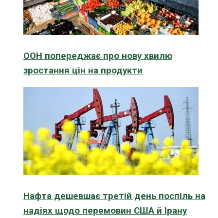
ООН попереджає про нову хвилю
зростання цін на продукти
Нафта дешевшає третій день поспіль на
надіях щодо перемовин США й Ірану