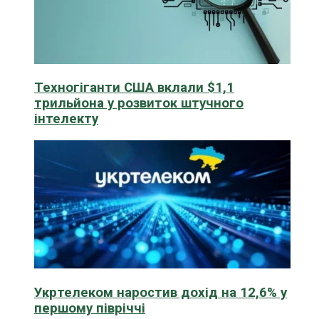
Техногіганти США вклали $1,1
трильйона у розвиток штучного
інтелекту
Укртелеком наростив дохід на 12,6% у
першому півріччі