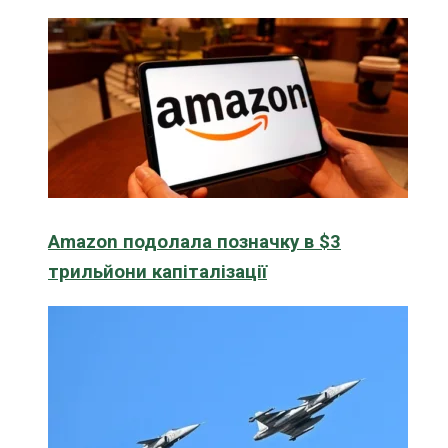
Amazon подолала позначку в $3
трильйони капіталізації