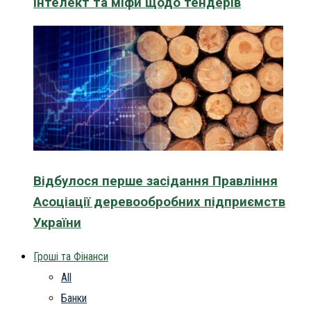
інтелект та міфи щодо тендерів
Відбулося перше засідання Правління
Асоціації деревообробних підприємств
України
Гроші та Фінанси
All
Банки