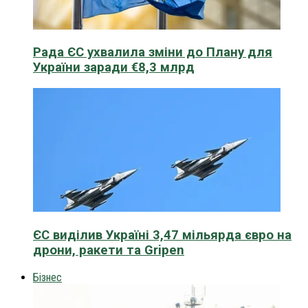
Рада ЄС ухвалила зміни до Плану для
України заради €8,3 млрд
ЄС виділив Україні 3,47 мільярда євро на
дрони, ракети та Gripen
Бізнес