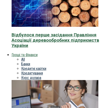
Відбулося перше засідання Правління
Асоціації деревообробних підприємств
України
Гроші та Фінанси
All
Банки
Кредитні картки
Кредитування
Курс долара