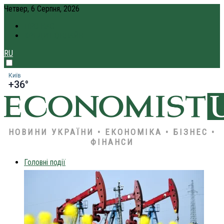
Четвер, 6 Серпня, 2026
ПРО НАС
КРЕДИТ ОНЛАЙН
RU
Київ
+36°
НОВИНИ УКРАЇНИ • ЕКОНОМІКА • БІЗНЕС •
ФІНАНСИ
Головні події