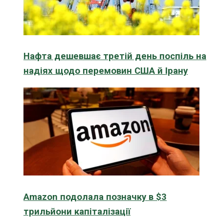
Нафта дешевшає третій день поспіль на
надіях щодо перемовин США й Ірану
Amazon подолала позначку в $3
трильйони капіталізації