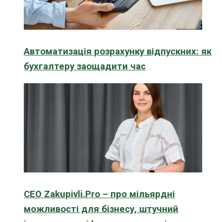
Автоматизація розрахунку відпускних: як
бухгалтеру заощадити час
CEO Zakupivli.Pro – про мільярдні
можливості для бізнесу, штучний