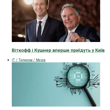
Віткофф і Кушнер вперше приїдуть у Київ
IT / Телеком / Медіа