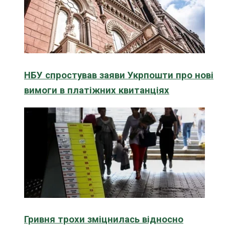
НБУ спростував заяви Укрпошти про нові
вимоги в платіжних квитанціях
Гривня трохи зміцнилась відносно