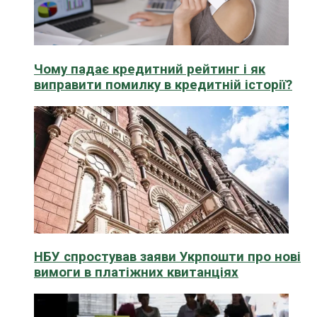
Чому падає кредитний рейтинг і як
виправити помилку в кредитній історії?
НБУ спростував заяви Укрпошти про нові
вимоги в платіжних квитанціях