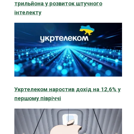
трильйона у розвиток штучного
інтелекту
Укртелеком наростив дохід на 12,6% у
першому півріччі