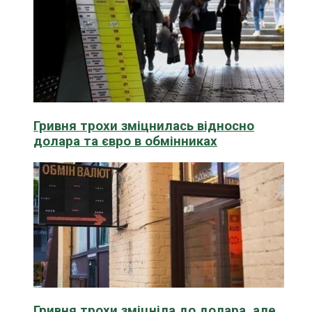
Гривня трохи зміцнилась відносно
долара та євро в обмінниках
Гривня трохи зміцніла до долара, але