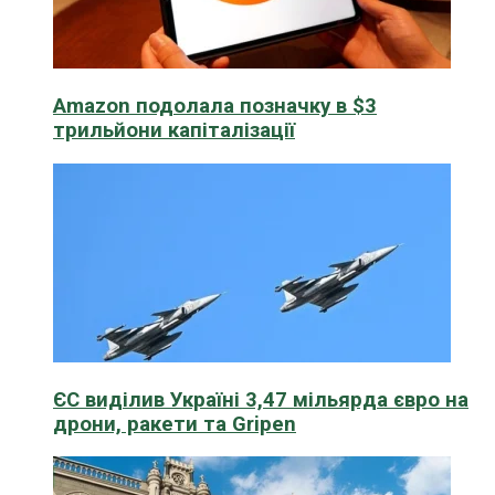
Amazon подолала позначку в $3
трильйони капіталізації
ЄС виділив Україні 3,47 мільярда євро на
дрони, ракети та Gripen