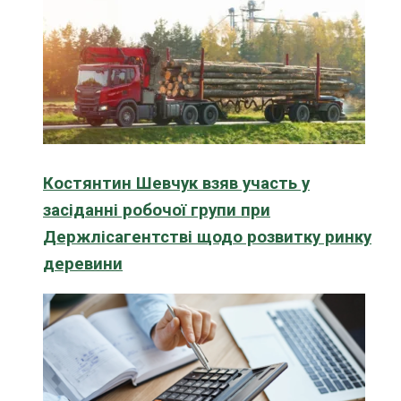
Костянтин Шевчук взяв участь у
засіданні робочої групи при
Держлісагентстві щодо розвитку ринку
деревини