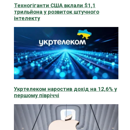
Техногіганти США вклали $1,1
трильйона у розвиток штучного
інтелекту
Укртелеком наростив дохід на 12,6% у
першому півріччі