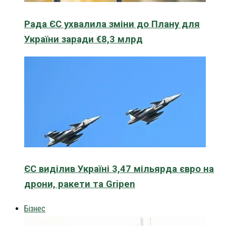
Рада ЄС ухвалила зміни до Плану для
України заради €8,3 млрд
ЄС виділив Україні 3,47 мільярда євро на
дрони, ракети та Gripen
Бізнес