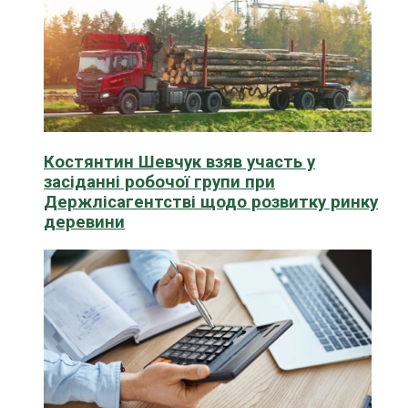
Костянтин Шевчук взяв участь у
засіданні робочої групи при
Держлісагентстві щодо розвитку ринку
деревини