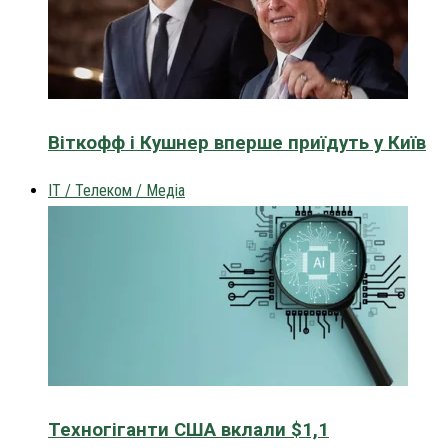
Віткофф і Кушнер вперше приїдуть у Київ
IT / Телеком / Медіа
Техногіганти США вклали $1,1