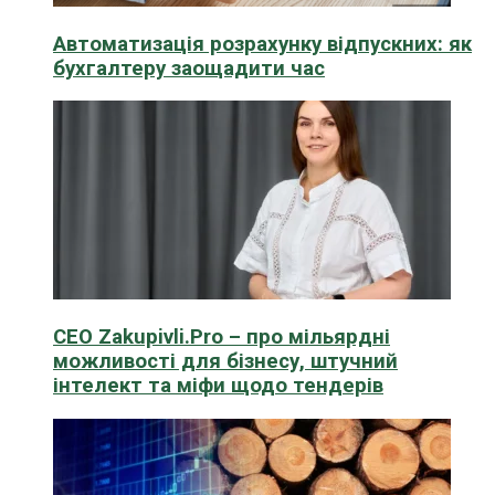
Автоматизація розрахунку відпускних: як
бухгалтеру заощадити час
CEO Zakupivli.Pro – про мільярдні
можливості для бізнесу, штучний
інтелект та міфи щодо тендерів