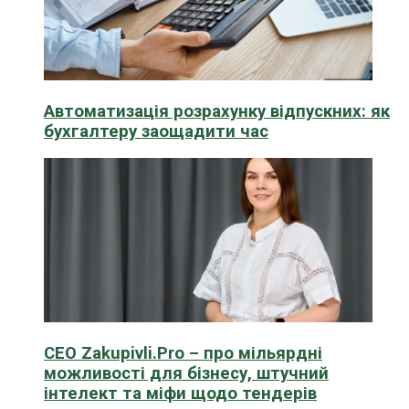
Автоматизація розрахунку відпускних: як
бухгалтеру заощадити час
CEO Zakupivli.Pro – про мільярдні
можливості для бізнесу, штучний
інтелект та міфи щодо тендерів