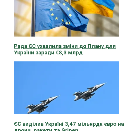
Рада ЄС ухвалила зміни до Плану для
України заради €8,3 млрд
ЄС виділив Україні 3,47 мільярда євро на
дрони, ракети та Gripen