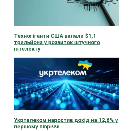
Техногіганти США вклали $1,1
трильйона у розвиток штучного
інтелекту
Укртелеком наростив дохід на 12,6% у
першому півріччі