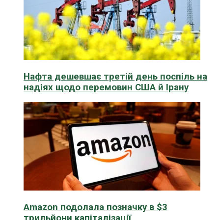
Нафта дешевшає третій день поспіль на
надіях щодо перемовин США й Ірану
Amazon подолала позначку в $3
трильйони капіталізації