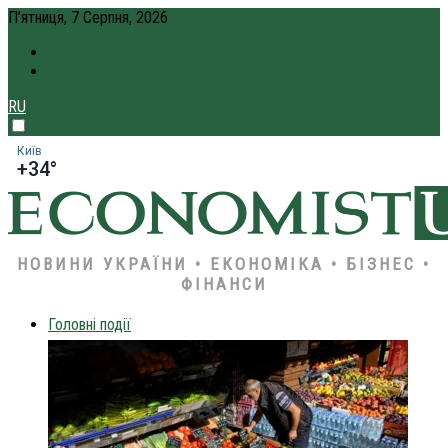
П’ятниця, 7 Серпня, 2026
ПРО НАС
КРЕДИТ ОНЛАЙН
RU
Київ
+34°
НОВИНИ УКРАЇНИ • ЕКОНОМІКА • БІЗНЕС •
ФІНАНСИ
Головні події