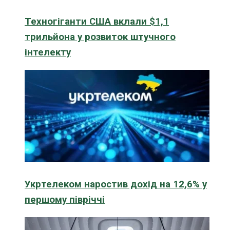
Техногіганти США вклали $1,1
трильйона у розвиток штучного
інтелекту
Укртелеком наростив дохід на 12,6% у
першому півріччі