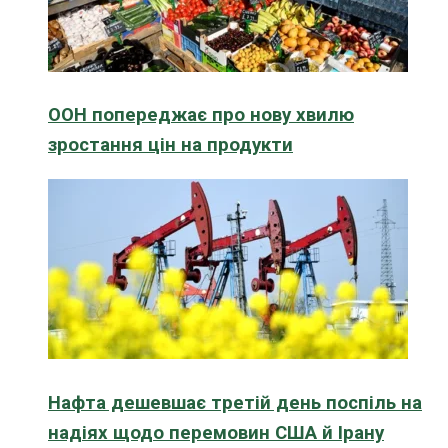
ООН попереджає про нову хвилю
зростання цін на продукти
Нафта дешевшає третій день поспіль на
надіях щодо перемовин США й Ірану