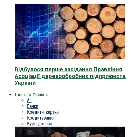
Відбулося перше засідання Правління
Асоціації деревообробних підприємств
України
Гроші та Фінанси
All
Банки
Кредитні картки
Кредитування
Курс долара