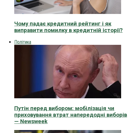
Чому падає кредитний рейтинг і як
виправити помилку в кредитній історії?
Політика
Путін перед вибором: мобілізація чи
приховування втрат напередодні виборів
— Newsweek