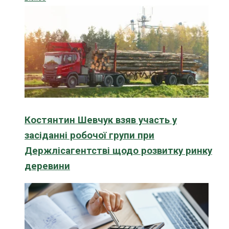
Костянтин Шевчук взяв участь у
засіданні робочої групи при
Держлісагентстві щодо розвитку ринку
деревини