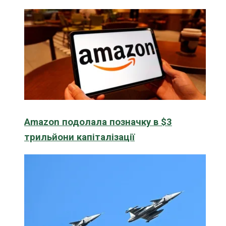
Amazon подолала позначку в $3
трильйони капіталізації