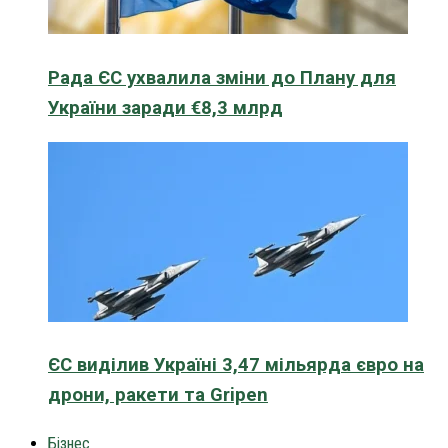
Рада ЄС ухвалила зміни до Плану для
України заради €8,3 млрд
ЄС виділив Україні 3,47 мільярда євро на
дрони, ракети та Gripen
Бізнес