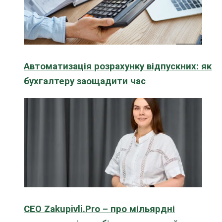
Автоматизація розрахунку відпускних: як
бухгалтеру заощадити час
CEO Zakupivli.Pro – про мільярдні