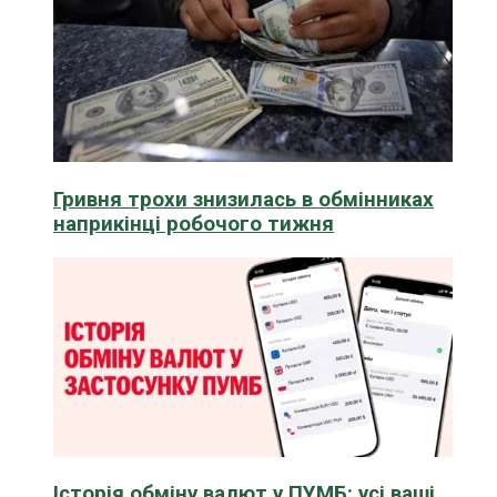
Гривня трохи знизилась в обмінниках
наприкінці робочого тижня
Історія обміну валют у ПУМБ: усі ваші