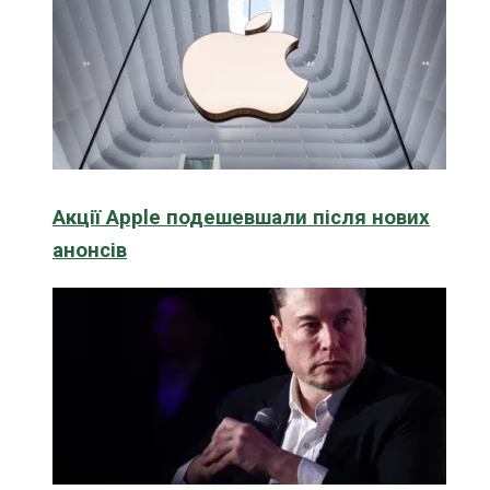
Акції Apple подешевшали після нових
анонсів