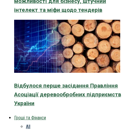
можливості для бізнесу, штучний
інтелект та міфи щодо тендерів
Відбулося перше засідання Правління
Асоціації деревообробних підприємств
України
Гроші та Фінанси
All