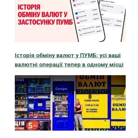
Історія обміну валют у ПУМБ: усі ваші
валютні операції тепер в одному місці