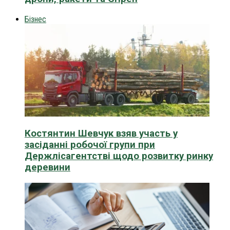
Бізнес
Костянтин Шевчук взяв участь у
засіданні робочої групи при
Держлісагентстві щодо розвитку ринку
деревини