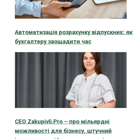
Автоматизація розрахунку відпускних: як
бухгалтеру заощадити час
CEO Zakupivli.Pro – про мільярдні
можливості для бізнесу, штучний