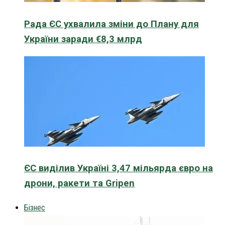
Рада ЄС ухвалила зміни до Плану для
України заради €8,3 млрд
ЄС виділив Україні 3,47 мільярда євро на
дрони, ракети та Gripen
Бізнес