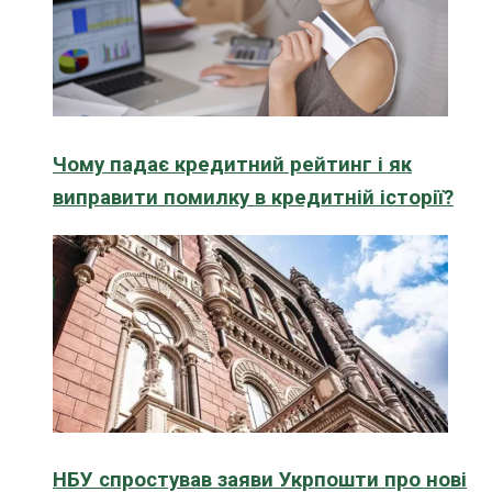
Чому падає кредитний рейтинг і як
виправити помилку в кредитній історії?
НБУ спростував заяви Укрпошти про нові