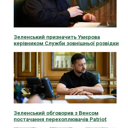
Зеленський призначить Умєрова
керівником Служби зовнішньої розвідки
Зеленський обговорив з Венсом
постачання перехоплювачів Patriot