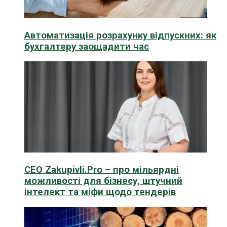
Автоматизація розрахунку відпускних: як
бухгалтеру заощадити час
CEO Zakupivli.Pro – про мільярдні
можливості для бізнесу, штучний
інтелект та міфи щодо тендерів