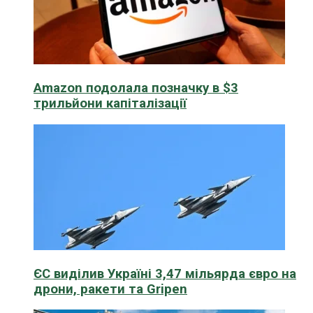
Amazon подолала позначку в $3
трильйони капіталізації
ЄС виділив Україні 3,47 мільярда євро на
дрони, ракети та Gripen