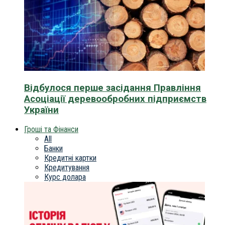
Відбулося перше засідання Правління
Асоціації деревообробних підприємств
України
Гроші та Фінанси
All
Банки
Кредитні картки
Кредитування
Курс долара