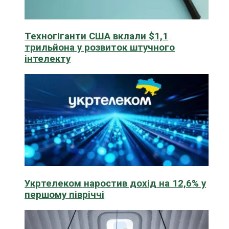
Техногіганти США вклали $1,1
трильйона у розвиток штучного
інтелекту
Укртелеком наростив дохід на 12,6% у
першому півріччі