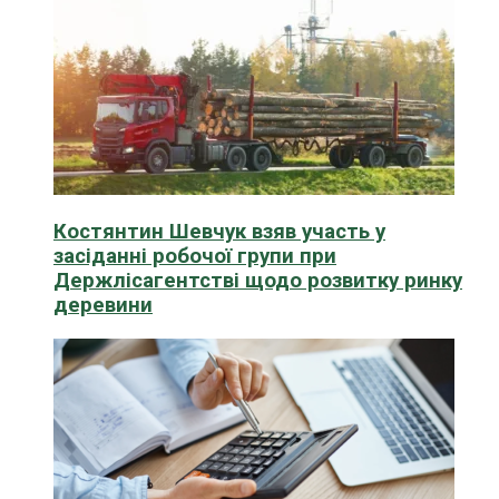
Костянтин Шевчук взяв участь у
засіданні робочої групи при
Держлісагентстві щодо розвитку ринку
деревини