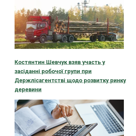
Костянтин Шевчук взяв участь у
засіданні робочої групи при
Держлісагентстві щодо розвитку ринку
деревини