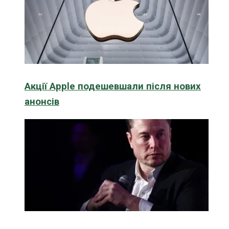
Акції Apple подешевшали після нових
анонсів