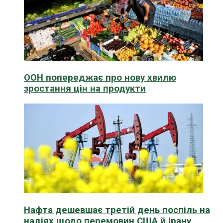
ООН попереджає про нову хвилю
зростання цін на продукти
Нафта дешевшає третій день поспіль на
надіях щодо перемовин США й Ірану