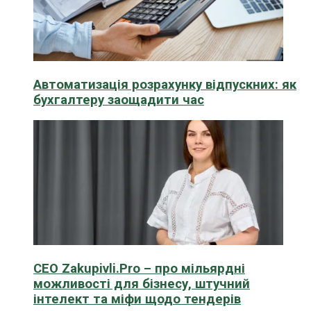
Автоматизація розрахунку відпускних: як
бухгалтеру заощадити час
CEO Zakupivli.Pro – про мільярдні
можливості для бізнесу, штучний
інтелект та міфи щодо тендерів