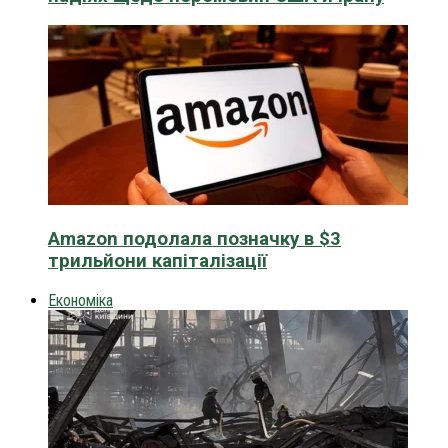
Amazon подолала позначку в $3
трильйони капіталізації
Економіка