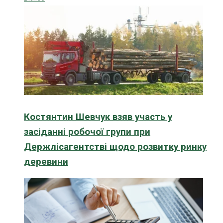
Костянтин Шевчук взяв участь у
засіданні робочої групи при
Держлісагентстві щодо розвитку ринку
деревини