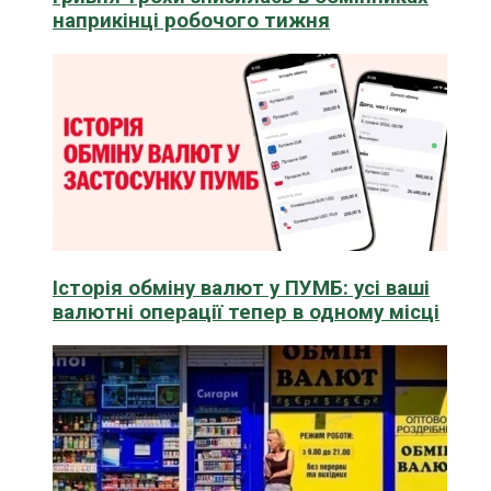
наприкінці робочого тижня
Історія обміну валют у ПУМБ: усі ваші
валютні операції тепер в одному місці