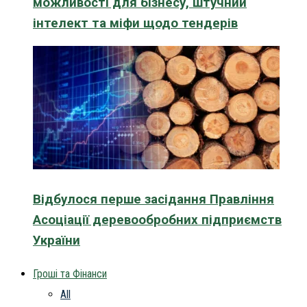
можливості для бізнесу, штучний
інтелект та міфи щодо тендерів
Відбулося перше засідання Правління
Асоціації деревообробних підприємств
України
Гроші та Фінанси
All