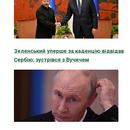
Зеленський уперше за каденцію відвідав
Сербію: зустрівся з Вучичем