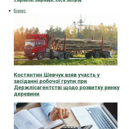
Бізнес
Костянтин Шевчук взяв участь у
засіданні робочої групи при
Держлісагентстві щодо розвитку ринку
деревини