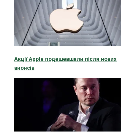
Акції Apple подешевшали після нових
анонсів