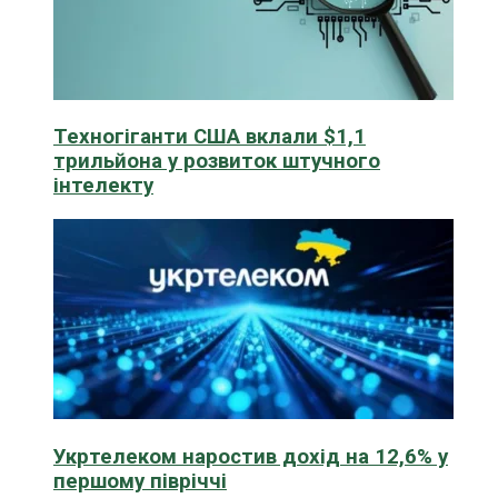
Техногіганти США вклали $1,1
трильйона у розвиток штучного
інтелекту
Укртелеком наростив дохід на 12,6% у
першому півріччі