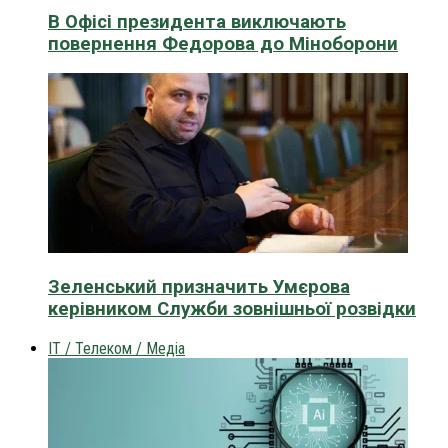
В Офісі президента виключають
повернення Федорова до Міноборони
Зеленський призначить Умєрова
керівником Служби зовнішньої розвідки
IT / Телеком / Медіа