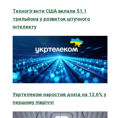
Техногіганти США вклали $1,1
трильйона у розвиток штучного
інтелекту
Укртелеком наростив дохід на 12,6% у
першому півріччі