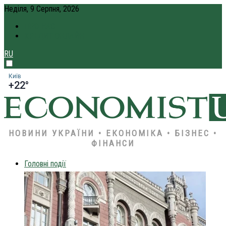
Неділя, 9 Серпня, 2026
ПРО НАС
КРЕДИТ ОНЛАЙН
RU
Київ
+22°
НОВИНИ УКРАЇНИ • ЕКОНОМІКА • БІЗНЕС •
ФІНАНСИ
Головні події