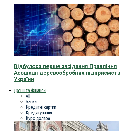
Відбулося перше засідання Правління
Асоціації деревообробних підприємств
України
Гроші та Фінанси
All
Банки
Кредитні картки
Кредитування
Курс долара