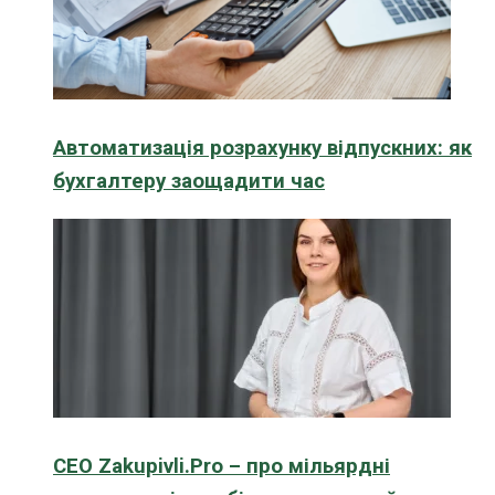
Автоматизація розрахунку відпускних: як
бухгалтеру заощадити час
CEO Zakupivli.Pro – про мільярдні