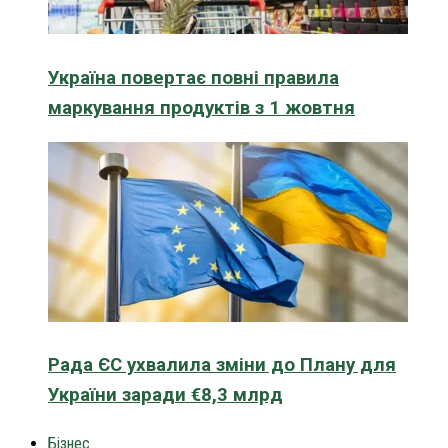
Україна повертає повні правила
маркування продуктів з 1 жовтня
Рада ЄС ухвалила зміни до Плану для
України заради €8,3 млрд
Бізнес