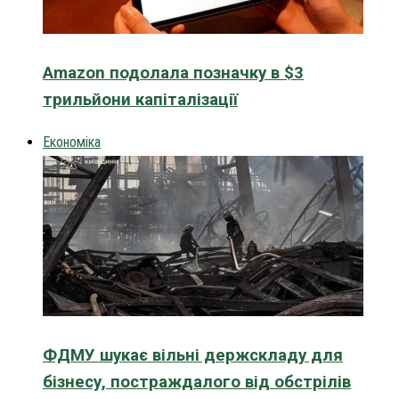
Amazon подолала позначку в $3
трильйони капіталізації
Економіка
ФДМУ шукає вільні держскладу для
бізнесу, постраждалого від обстрілів