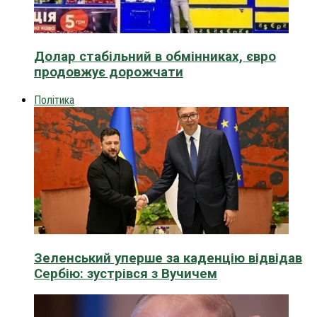
Долар стабільний в обмінниках, євро
продовжує дорожчати
Політика
Зеленський уперше за каденцію відвідав
Сербію: зустрівся з Вучичем