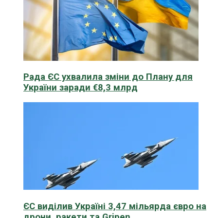
Рада ЄС ухвалила зміни до Плану для
України заради €8,3 млрд
ЄС виділив Україні 3,47 мільярда євро на
дрони, ракети та Gripen