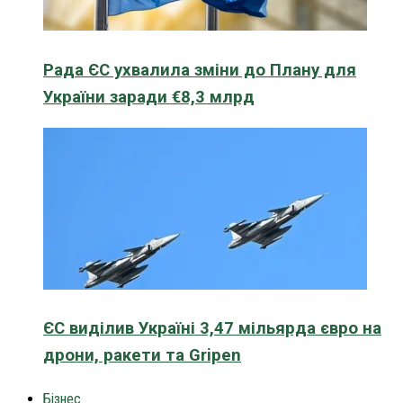
Рада ЄС ухвалила зміни до Плану для
України заради €8,3 млрд
ЄС виділив Україні 3,47 мільярда євро на
дрони, ракети та Gripen
Бізнес