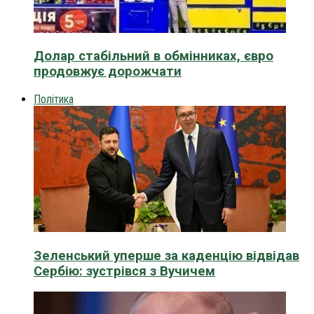
Долар стабільний в обмінниках, євро
продовжує дорожчати
Політика
Зеленський уперше за каденцію відвідав
Сербію: зустрівся з Вучичем