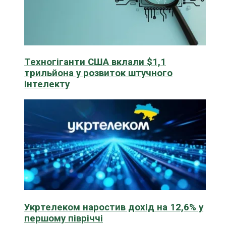
Техногіганти США вклали $1,1
трильйона у розвиток штучного
інтелекту
Укртелеком наростив дохід на 12,6% у
першому півріччі