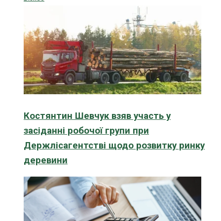
Костянтин Шевчук взяв участь у
засіданні робочої групи при
Держлісагентстві щодо розвитку ринку
деревини