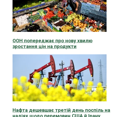
ООН попереджає про нову хвилю
зростання цін на продукти
Нафта дешевшає третій день поспіль на
надіях щодо перемовин США й Ірану