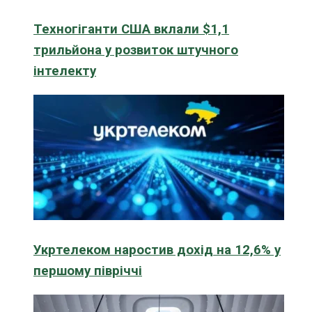
Техногіганти США вклали $1,1
трильйона у розвиток штучного
інтелекту
Укртелеком наростив дохід на 12,6% у
першому півріччі