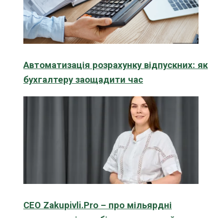
Автоматизація розрахунку відпускних: як
бухгалтеру заощадити час
CEO Zakupivli.Pro – про мільярдні