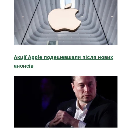
Акції Apple подешевшали після нових
анонсів