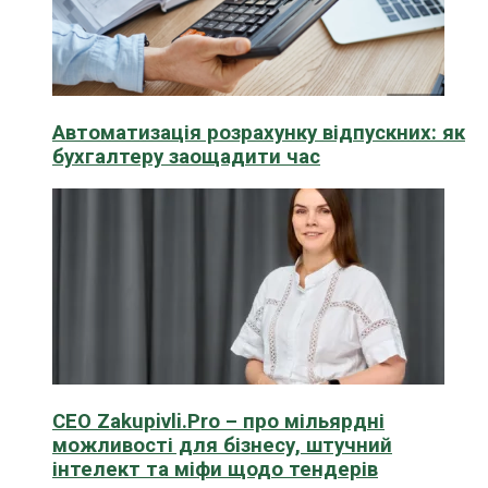
Автоматизація розрахунку відпускних: як
бухгалтеру заощадити час
CEO Zakupivli.Pro – про мільярдні
можливості для бізнесу, штучний
інтелект та міфи щодо тендерів