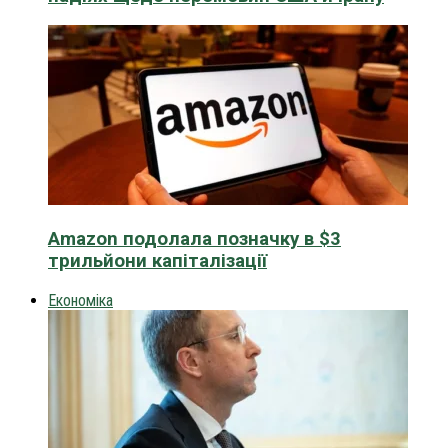
Amazon подолала позначку в $3
трильйони капіталізації
Економіка