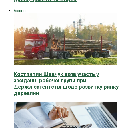
Бізнес
Костянтин Шевчук взяв участь у
засіданні робочої групи при
Держлісагентстві щодо розвитку ринку
деревини