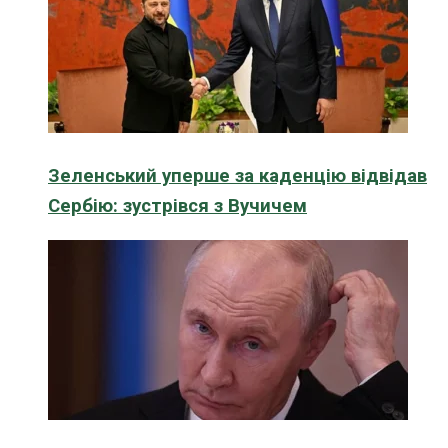
Зеленський уперше за каденцію відвідав
Сербію: зустрівся з Вучичем