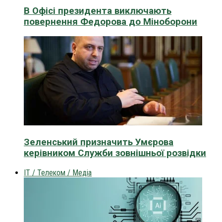
В Офісі президента виключають
повернення Федорова до Міноборони
Зеленський призначить Умєрова
керівником Служби зовнішньої розвідки
IT / Телеком / Медіа