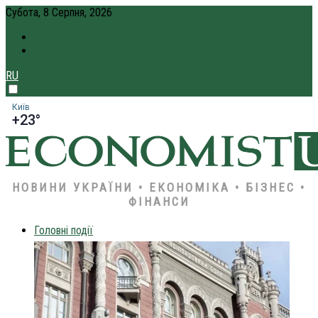
Субота, 8 Серпня, 2026
ПРО НАС
КРЕДИТ ОНЛАЙН
RU
Київ
+23°
НОВИНИ УКРАЇНИ • ЕКОНОМІКА • БІЗНЕС •
ФІНАНСИ
Головні події