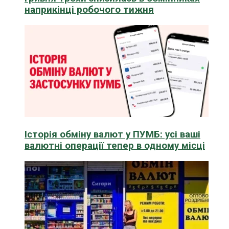
наприкінці робочого тижня
Історія обміну валют у ПУМБ: усі ваші
валютні операції тепер в одному місці