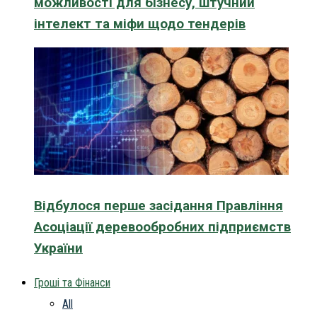
можливості для бізнесу, штучний
інтелект та міфи щодо тендерів
Відбулося перше засідання Правління
Асоціації деревообробних підприємств
України
Гроші та Фінанси
All