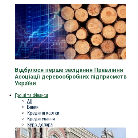
Відбулося перше засідання Правління
Асоціації деревообробних підприємств
України
Гроші та Фінанси
All
Банки
Кредитні картки
Кредитування
Курс долара