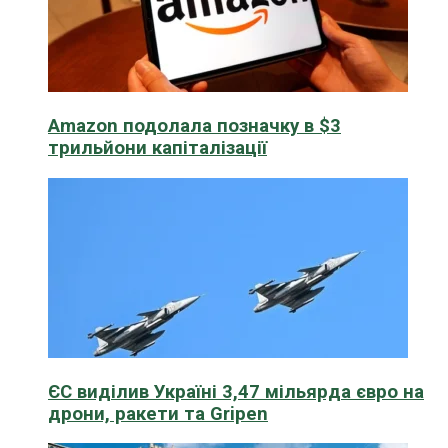
Amazon подолала позначку в $3
трильйони капіталізації
ЄС виділив Україні 3,47 мільярда євро на
дрони, ракети та Gripen