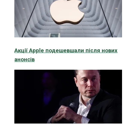
Акції Apple подешевшали після нових
анонсів