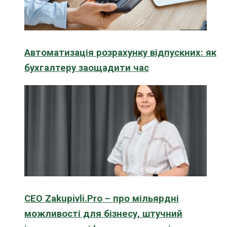
Автоматизація розрахунку відпускних: як
бухгалтеру заощадити час
CEO Zakupivli.Pro – про мільярдні
можливості для бізнесу, штучний