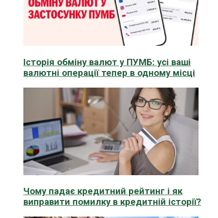
Історія обміну валют у ПУМБ: усі ваші
валютні операції тепер в одному місці
Чому падає кредитний рейтинг і як
виправити помилку в кредитній історії?