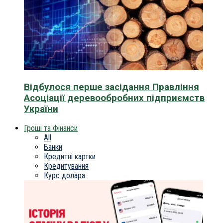
Відбулося перше засідання Правління
Асоціації деревообробних підприємств
України
Гроші та Фінанси
All
Банки
Кредитні картки
Кредитування
Курс долара