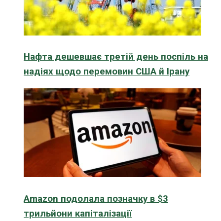
Нафта дешевшає третій день поспіль на
надіях щодо перемовин США й Ірану
Amazon подолала позначку в $3
трильйони капіталізації