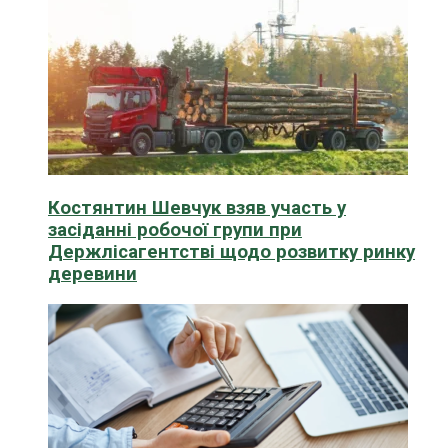
Костянтин Шевчук взяв участь у
засіданні робочої групи при
Держлісагентстві щодо розвитку ринку
деревини