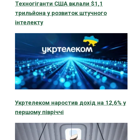
Техногіганти США вклали $1,1
трильйона у розвиток штучного
інтелекту
Укртелеком наростив дохід на 12,6% у
першому півріччі