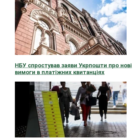
НБУ спростував заяви Укрпошти про нові
вимоги в платіжних квитанціях