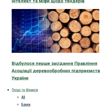
інтелект та міфи щодо тендерів
Відбулося перше засідання Правління
Асоціації деревообробних підприємств
України
Гроші та Фінанси
All
Банки