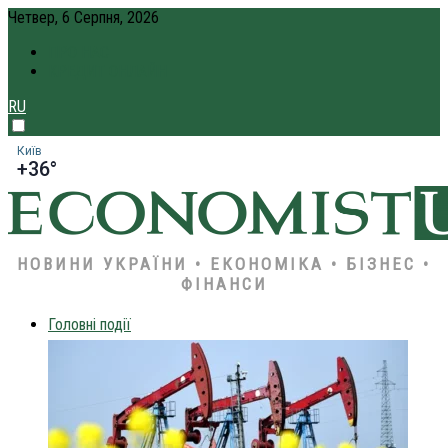
Четвер, 6 Серпня, 2026
ПРО НАС
КРЕДИТ ОНЛАЙН
RU
Київ
+36°
НОВИНИ УКРАЇНИ • ЕКОНОМІКА • БІЗНЕС •
ФІНАНСИ
Головні події