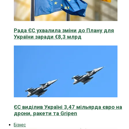
Рада ЄС ухвалила зміни до Плану для
України заради €8,3 млрд
ЄС виділив Україні 3,47 мільярда євро на
дрони, ракети та Gripen
Бізнес