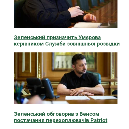
Зеленський призначить Умєрова
керівником Служби зовнішньої розвідки
Зеленський обговорив з Венсом
постачання перехоплювачів Patriot