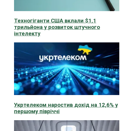
Техногіганти США вклали $1,1
трильйона у розвиток штучного
інтелекту
Укртелеком наростив дохід на 12,6% у
першому півріччі