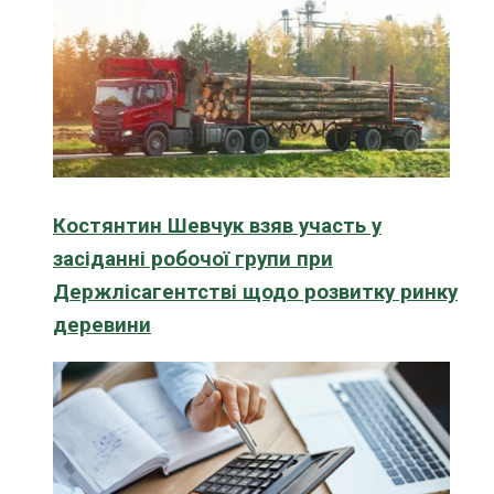
Костянтин Шевчук взяв участь у
засіданні робочої групи при
Держлісагентстві щодо розвитку ринку
деревини