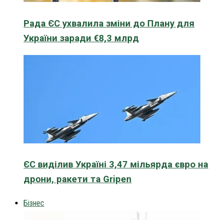
Рада ЄС ухвалила зміни до Плану для
України заради €8,3 млрд
ЄС виділив Україні 3,47 мільярда євро на
дрони, ракети та Gripen
Бізнес