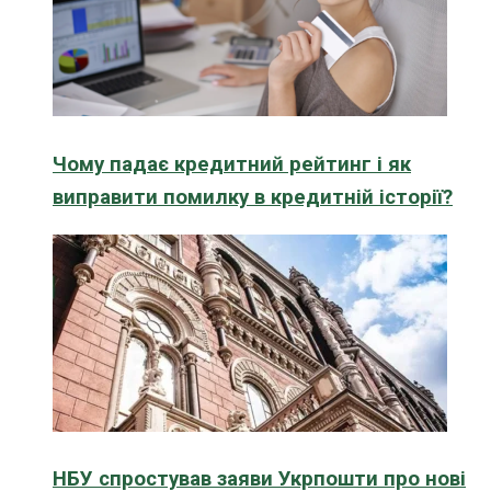
Чому падає кредитний рейтинг і як
виправити помилку в кредитній історії?
НБУ спростував заяви Укрпошти про нові