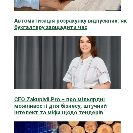
Автоматизація розрахунку відпускних: як
бухгалтеру заощадити час
CEO Zakupivli.Pro – про мільярдні
можливості для бізнесу, штучний
інтелект та міфи щодо тендерів