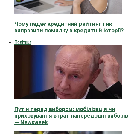
Чому падає кредитний рейтинг і як
виправити помилку в кредитній історії?
Політика
Путін перед вибором: мобілізація чи
приховування втрат напередодні виборів
— Newsweek