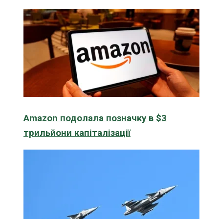
Amazon подолала позначку в $3
трильйони капіталізації