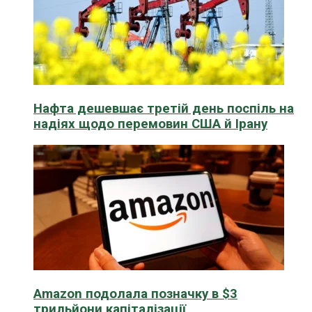
Нафта дешевшає третій день поспіль на
надіях щодо перемовин США й Ірану
Amazon подолала позначку в $3
трильйони капіталізації