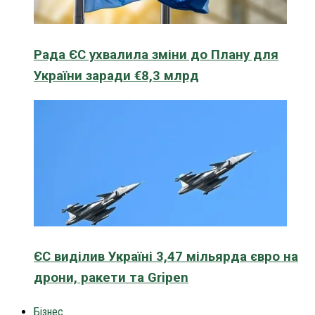
Рада ЄС ухвалила зміни до Плану для
України заради €8,3 млрд
ЄС виділив Україні 3,47 мільярда євро на
дрони, ракети та Gripen
Бізнес