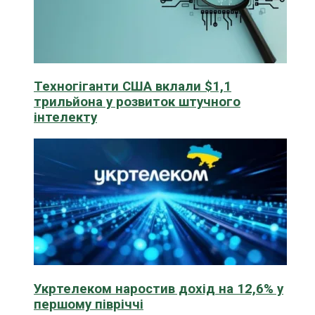
Техногіганти США вклали $1,1
трильйона у розвиток штучного
інтелекту
Укртелеком наростив дохід на 12,6% у
першому півріччі