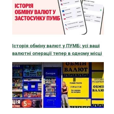
Історія обміну валют у ПУМБ: усі ваші
валютні операції тепер в одному місці