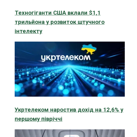
Техногіганти США вклали $1,1
трильйона у розвиток штучного
інтелекту
Укртелеком наростив дохід на 12,6% у
першому півріччі