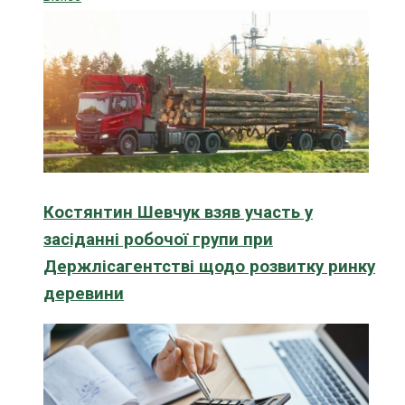
Костянтин Шевчук взяв участь у
засіданні робочої групи при
Держлісагентстві щодо розвитку ринку
деревини