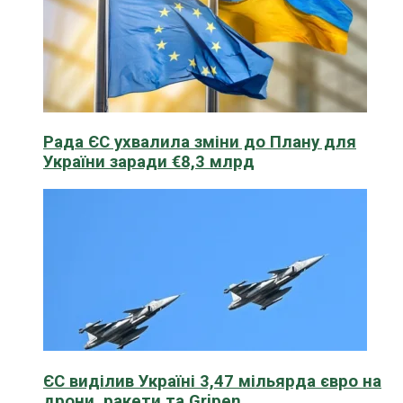
Рада ЄС ухвалила зміни до Плану для
України заради €8,3 млрд
ЄС виділив Україні 3,47 мільярда євро на
дрони, ракети та Gripen