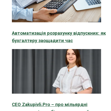
Автоматизація розрахунку відпускних: як
бухгалтеру заощадити час
CEO Zakupivli.Pro – про мільярдні