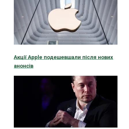
Акції Apple подешевшали після нових
анонсів