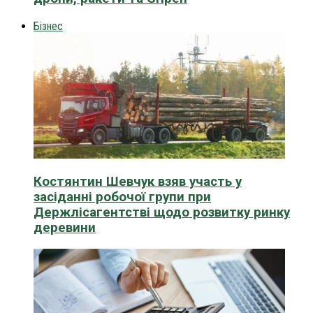
Бізнес
Костянтин Шевчук взяв участь у
засіданні робочої групи при
Держлісагентстві щодо розвитку ринку
деревини