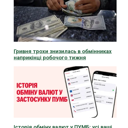
Гривня трохи знизилась в обмінниках
наприкінці робочого тижня
Історія обміну валют у ПУМБ: усі ваші