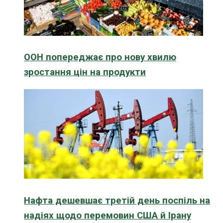
ООН попереджає про нову хвилю
зростання цін на продукти
Нафта дешевшає третій день поспіль на
надіях щодо перемовин США й Ірану