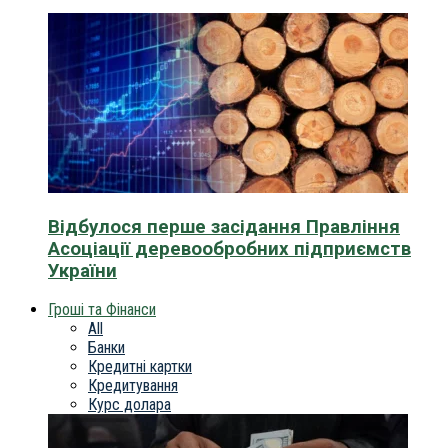
Відбулося перше засідання Правління
Асоціації деревообробних підприємств
України
Гроші та Фінанси
All
Банки
Кредитні картки
Кредитування
Курс долара