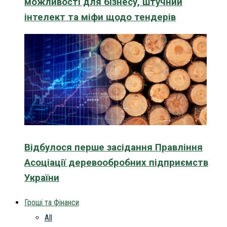
можливості для бізнесу, штучний
інтелект та міфи щодо тендерів
Відбулося перше засідання Правління
Асоціації деревообробних підприємств
України
Гроші та Фінанси
All