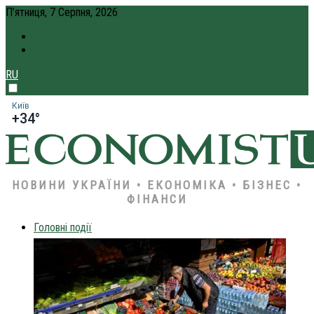
П’ятниця, 7 Серпня, 2026
ПРО НАС
КРЕДИТ ОНЛАЙН
RU
Київ
+34°
НОВИНИ УКРАЇНИ • ЕКОНОМІКА • БІЗНЕС •
ФІНАНСИ
Головні події