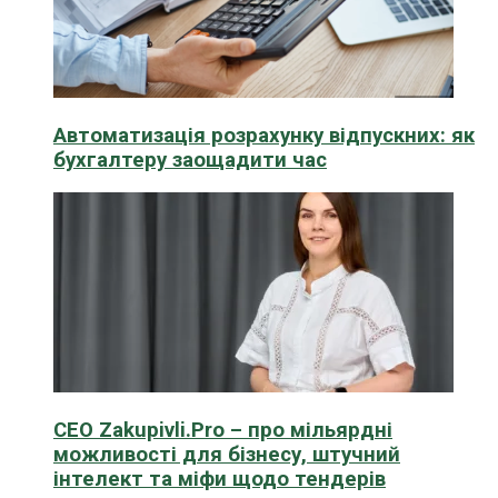
Автоматизація розрахунку відпускних: як
бухгалтеру заощадити час
CEO Zakupivli.Pro – про мільярдні
можливості для бізнесу, штучний
інтелект та міфи щодо тендерів