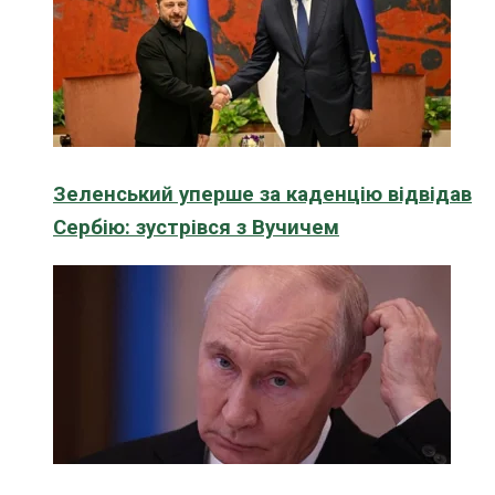
Зеленський уперше за каденцію відвідав
Сербію: зустрівся з Вучичем