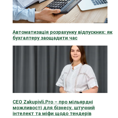
Автоматизація розрахунку відпускних: як
бухгалтеру заощадити час
CEO Zakupivli.Pro – про мільярдні
можливості для бізнесу, штучний
інтелект та міфи щодо тендерів