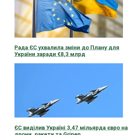
Рада ЄС ухвалила зміни до Плану для
України заради €8,3 млрд
ЄС виділив Україні 3,47 мільярда євро на
дрони, ракети та Gripen