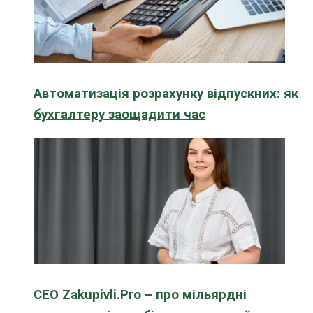
Автоматизація розрахунку відпускних: як
бухгалтеру заощадити час
CEO Zakupivli.Pro – про мільярдні