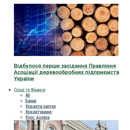
Відбулося перше засідання Правління
Асоціації деревообробних підприємств
України
Гроші та Фінанси
All
Банки
Кредитні картки
Кредитування
Курс долара