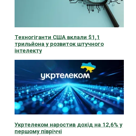
Техногіганти США вклали $1,1
трильйона у розвиток штучного
інтелекту
Укртелеком наростив дохід на 12,6% у
першому півріччі