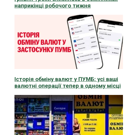
наприкінці робочого тижня
Історія обміну валют у ПУМБ: усі ваші
валютні операції тепер в одному місці