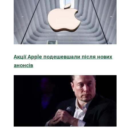
Акції Apple подешевшали після нових
анонсів