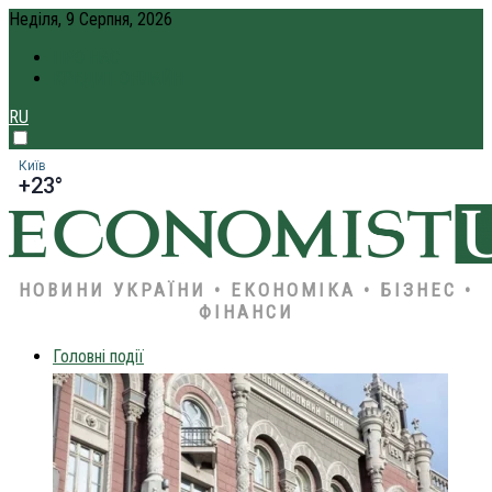
Неділя, 9 Серпня, 2026
ПРО НАС
КРЕДИТ ОНЛАЙН
RU
Київ
+23°
НОВИНИ УКРАЇНИ • ЕКОНОМІКА • БІЗНЕС •
ФІНАНСИ
Головні події