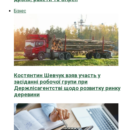
Бізнес
Костянтин Шевчук взяв участь у
засіданні робочої групи при
Держлісагентстві щодо розвитку ринку
деревини