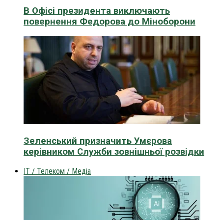
В Офісі президента виключають
повернення Федорова до Міноборони
Зеленський призначить Умєрова
керівником Служби зовнішньої розвідки
IT / Телеком / Медіа