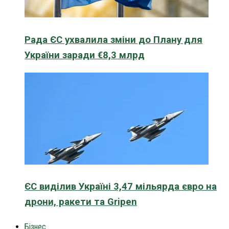
Рада ЄС ухвалила зміни до Плану для
України заради €8,3 млрд
ЄС виділив Україні 3,47 мільярда євро на
дрони, ракети та Gripen
Бізнес