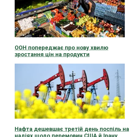
ООН попереджає про нову хвилю
зростання цін на продукти
Нафта дешевшає третій день поспіль на
надіях щодо перемовин США й Ірану