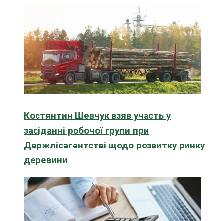
Костянтин Шевчук взяв участь у
засіданні робочої групи при
Держлісагентстві щодо розвитку ринку
деревини