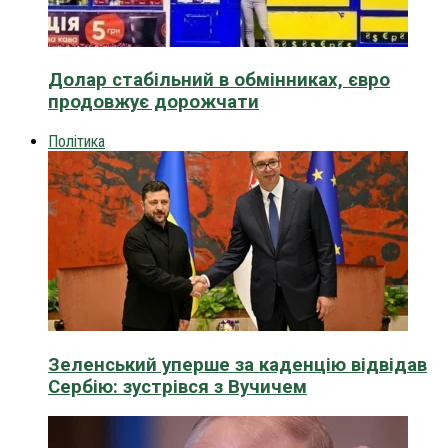
Долар стабільний в обмінниках, євро
продовжує дорожчати
Політика
Зеленський уперше за каденцію відвідав
Сербію: зустрівся з Вучичем