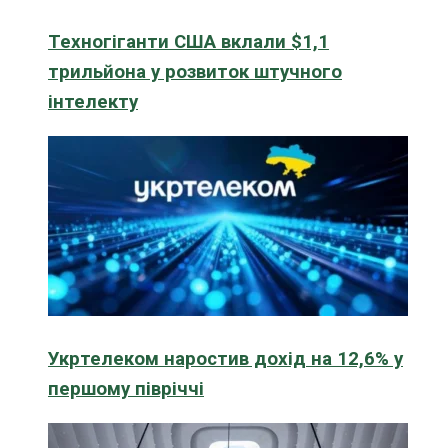
Техногіганти США вклали $1,1
трильйона у розвиток штучного
інтелекту
Укртелеком наростив дохід на 12,6% у
першому півріччі