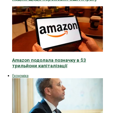
Amazon подолала позначку в $3
трильйони капіталізації
Економіка