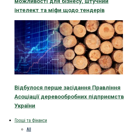
можливості для бізнесу, штучний
інтелект та міфи щодо тендерів
Відбулося перше засідання Правління
Асоціації деревообробних підприємств
України
Гроші та Фінанси
All