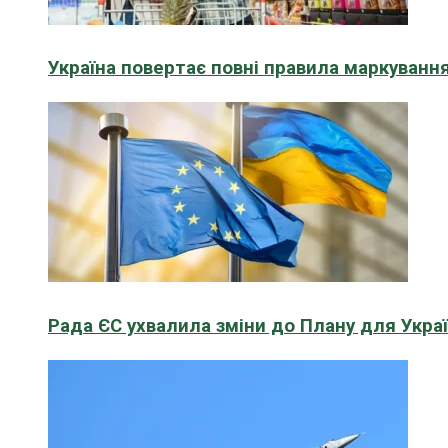
Україна повертає повні правила маркування
Рада ЄС ухвалила зміни до Плану для Укра