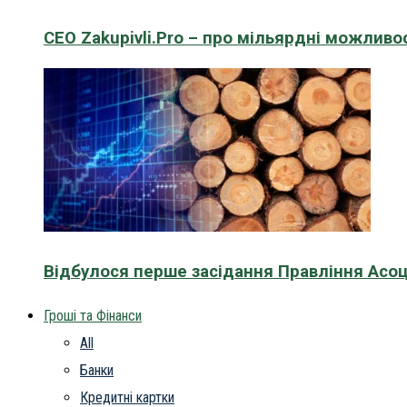
CEO Zakupivli.Pro – про мільярдні можливо
Відбулося перше засідання Правління Асоц
Гроші та Фінанси
All
Банки
Кредитні картки