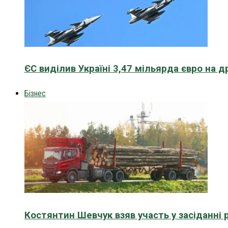
ЄС виділив Україні 3,47 мільярда євро на д
Бізнес
Костянтин Шевчук взяв участь у засіданні