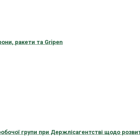
рони, ракети та Gripen
 робочої групи при Держлісагентстві щодо розви