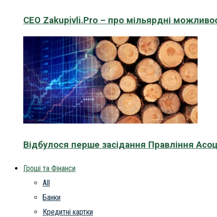
CEO Zakupivli.Pro – про мільярдні можливо
Відбулося перше засідання Правління Асоц
Гроші та Фінанси
All
Банки
Кредитні картки