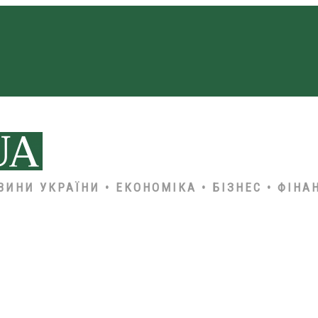
ВИНИ УКРАЇНИ • ЕКОНОМІКА • БІЗНЕС • ФІНА