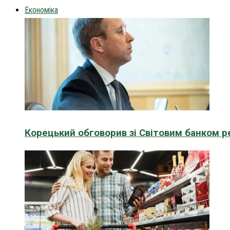
Економіка
Корецький обговорив зі Світовим банком р