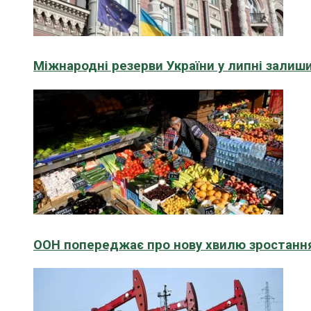
Міжнародні резерви України у липні зали
ООН попереджає про нову хвилю зростання