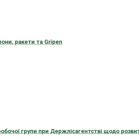
рони, ракети та Gripen
 робочої групи при Держлісагентстві щодо розви