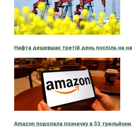
Нафта дешевшає третій день поспіль на н
Amazon подолала позначку в $3 трильйони к