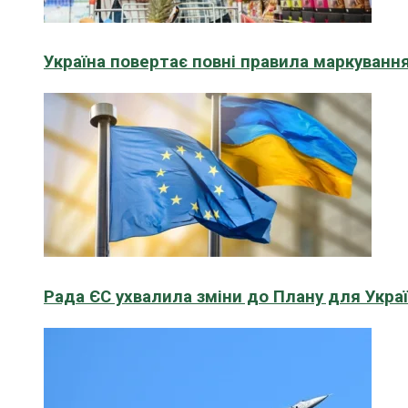
Україна повертає повні правила маркування
Рада ЄС ухвалила зміни до Плану для Укра