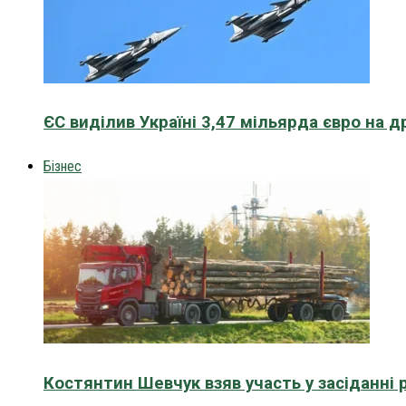
ЄС виділив Україні 3,47 мільярда євро на д
Бізнес
Костянтин Шевчук взяв участь у засіданні