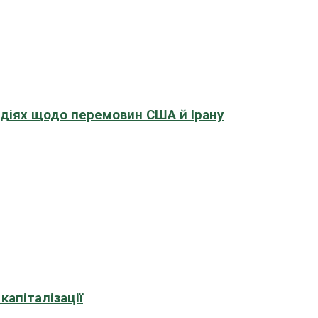
адіях щодо перемовин США й Ірану
апіталізації