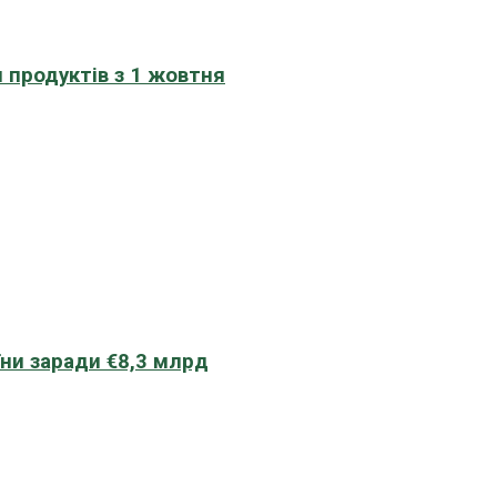
 продуктів з 1 жовтня
їни заради €8,3 млрд