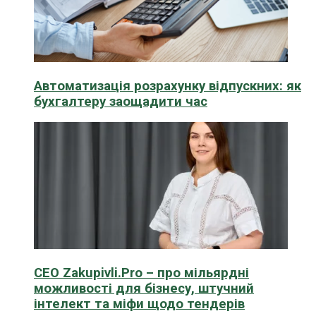
Автоматизація розрахунку відпускних: як
бухгалтеру заощадити час
CEO Zakupivli.Pro – про мільярдні
можливості для бізнесу, штучний
інтелект та міфи щодо тендерів