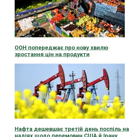
ООН попереджає про нову хвилю
зростання цін на продукти
Нафта дешевшає третій день поспіль на
надіях щодо перемовин США й Ірану