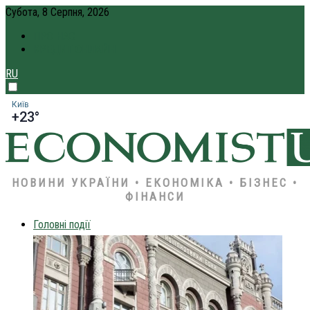
Субота, 8 Серпня, 2026
ПРО НАС
КРЕДИТ ОНЛАЙН
RU
Київ
+23°
НОВИНИ УКРАЇНИ • ЕКОНОМІКА • БІЗНЕС •
ФІНАНСИ
Головні події