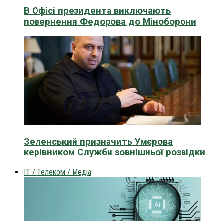
В Офісі президента виключають
повернення Федорова до Міноборони
Зеленський призначить Умєрова
керівником Служби зовнішньої розвідки
IT / Телеком / Медіа