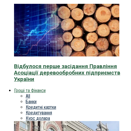
Відбулося перше засідання Правління
Асоціації деревообробних підприємств
України
Гроші та Фінанси
All
Банки
Кредитні картки
Кредитування
Курс долара