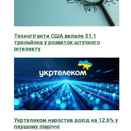
Техногіганти США вклали $1,1
трильйона у розвиток штучного
інтелекту
Укртелеком наростив дохід на 12,6% у
першому півріччі