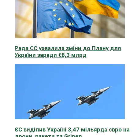
Рада ЄС ухвалила зміни до Плану для
України заради €8,3 млрд
ЄС виділив Україні 3,47 мільярда євро на
дрони, ракети та Gripen