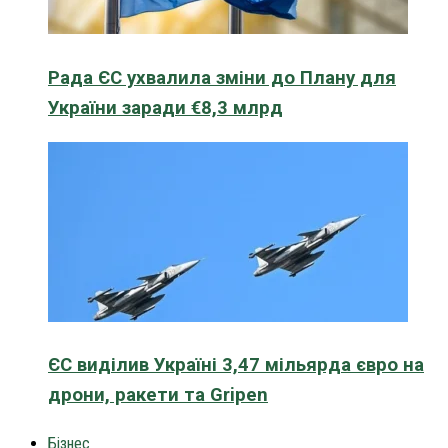
Рада ЄС ухвалила зміни до Плану для
України заради €8,3 млрд
ЄС виділив Україні 3,47 мільярда євро на
дрони, ракети та Gripen
Бізнес