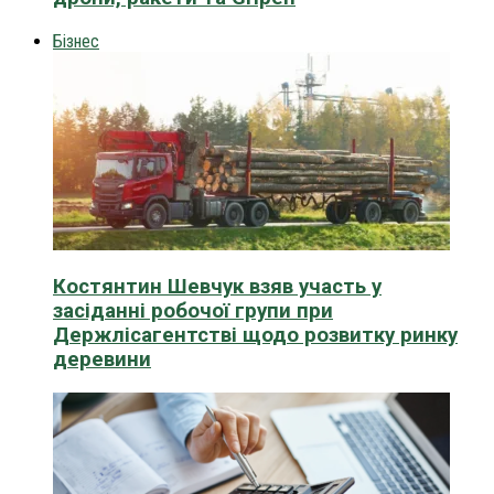
Бізнес
Костянтин Шевчук взяв участь у
засіданні робочої групи при
Держлісагентстві щодо розвитку ринку
деревини