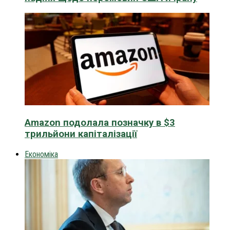
Amazon подолала позначку в $3
трильйони капіталізації
Економіка