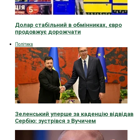
Долар стабільний в обмінниках, євро
продовжує дорожчати
Політика
Зеленський уперше за каденцію відвідав
Сербію: зустрівся з Вучичем