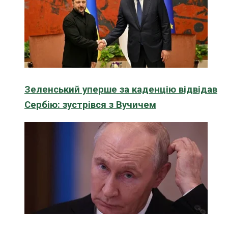
Зеленський уперше за каденцію відвідав
Сербію: зустрівся з Вучичем