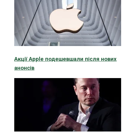
Акції Apple подешевшали після нових
анонсів