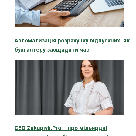
Автоматизація розрахунку відпускних: як
бухгалтеру заощадити час
CEO Zakupivli.Pro – про мільярдні