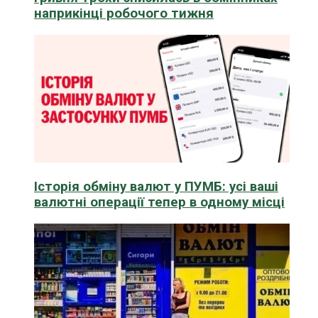
наприкінці робочого тижня
Історія обміну валют у ПУМБ: усі ваші
валютні операції тепер в одному місці