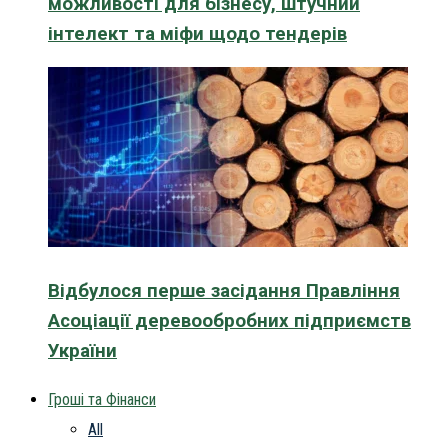
можливості для бізнесу, штучний
інтелект та міфи щодо тендерів
Відбулося перше засідання Правління
Асоціації деревообробних підприємств
України
Гроші та Фінанси
All