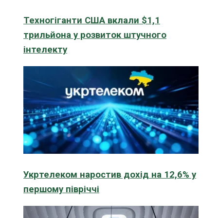
Техногіганти США вклали $1,1
трильйона у розвиток штучного
інтелекту
Укртелеком наростив дохід на 12,6% у
першому півріччі