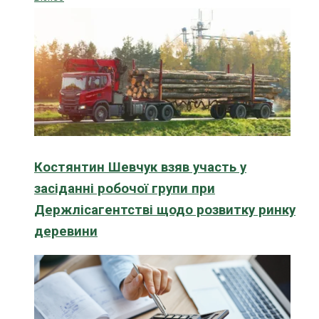
Костянтин Шевчук взяв участь у
засіданні робочої групи при
Держлісагентстві щодо розвитку ринку
деревини