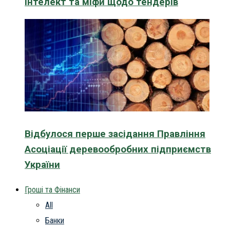
інтелект та міфи щодо тендерів
Відбулося перше засідання Правління
Асоціації деревообробних підприємств
України
Гроші та Фінанси
All
Банки