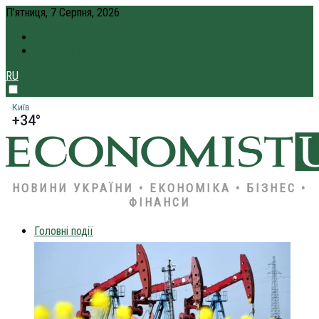
П’ятниця, 7 Серпня, 2026
ПРО НАС
КРЕДИТ ОНЛАЙН
RU
Київ
+34°
НОВИНИ УКРАЇНИ • ЕКОНОМІКА • БІЗНЕС •
ФІНАНСИ
Головні події