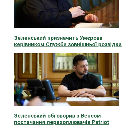
Зеленський призначить Умєрова
керівником Служби зовнішньої розвідки
Зеленський обговорив з Венсом
постачання перехоплювачів Patriot