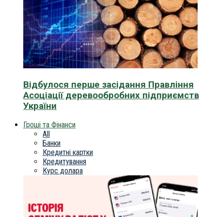
Відбулося перше засідання Правління
Асоціації деревообробних підприємств
України
Гроші та Фінанси
All
Банки
Кредитні картки
Кредитування
Курс долара