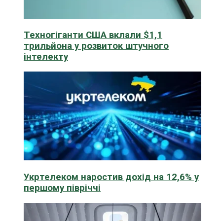
Техногіганти США вклали $1,1
трильйона у розвиток штучного
інтелекту
Укртелеком наростив дохід на 12,6% у
першому півріччі