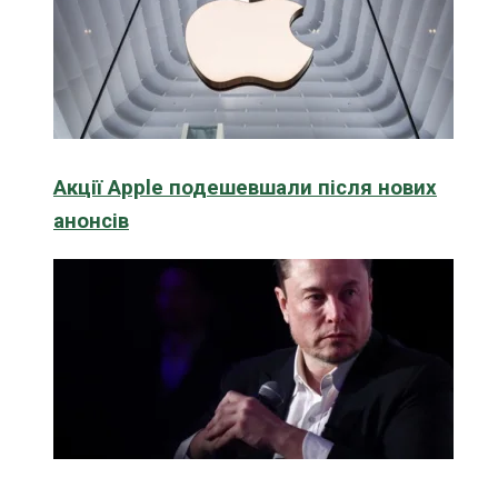
Акції Apple подешевшали після нових
анонсів