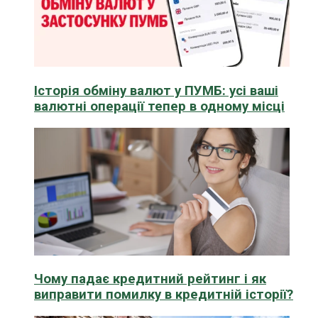
Історія обміну валют у ПУМБ: усі ваші
валютні операції тепер в одному місці
Чому падає кредитний рейтинг і як
виправити помилку в кредитній історії?