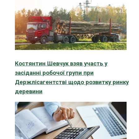
Костянтин Шевчук взяв участь у
засіданні робочої групи при
Держлісагентстві щодо розвитку ринку
деревини