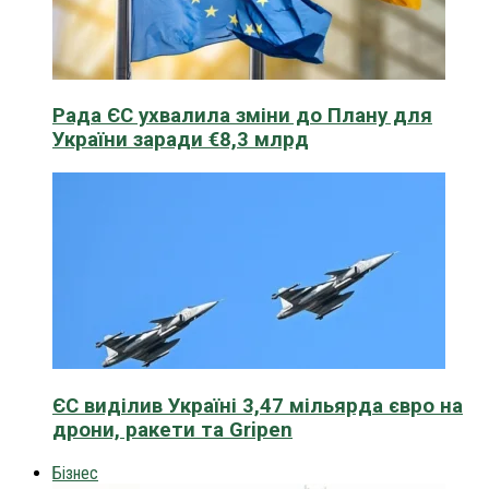
Рада ЄС ухвалила зміни до Плану для
України заради €8,3 млрд
ЄС виділив Україні 3,47 мільярда євро на
дрони, ракети та Gripen
Бізнес