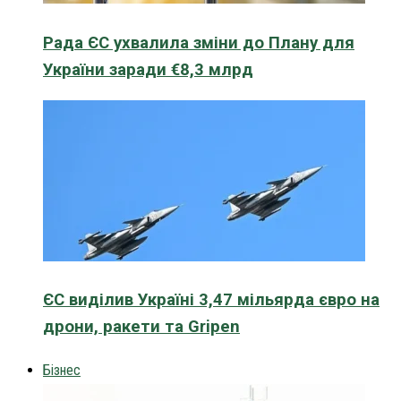
Рада ЄС ухвалила зміни до Плану для
України заради €8,3 млрд
ЄС виділив Україні 3,47 мільярда євро на
дрони, ракети та Gripen
Бізнес