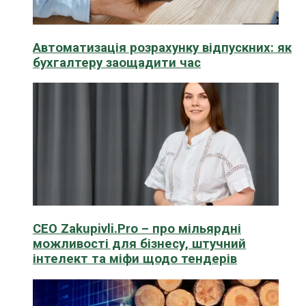
Автоматизація розрахунку відпускних: як
бухгалтеру заощадити час
CEO Zakupivli.Pro – про мільярдні
можливості для бізнесу, штучний
інтелект та міфи щодо тендерів