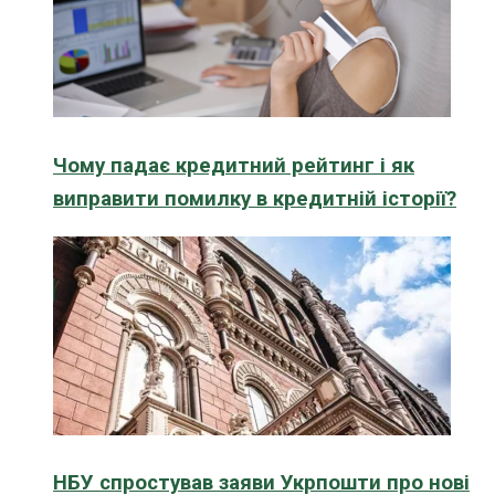
Чому падає кредитний рейтинг і як
виправити помилку в кредитній історії?
НБУ спростував заяви Укрпошти про нові