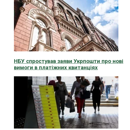
НБУ спростував заяви Укрпошти про нові
вимоги в платіжних квитанціях