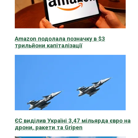
Amazon подолала позначку в $3
трильйони капіталізації
ЄС виділив Україні 3,47 мільярда євро на
дрони, ракети та Gripen