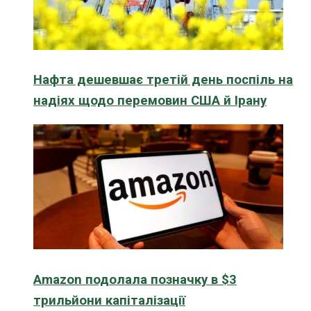
Нафта дешевшає третій день поспіль на
надіях щодо перемовин США й Ірану
Amazon подолала позначку в $3
трильйони капіталізації