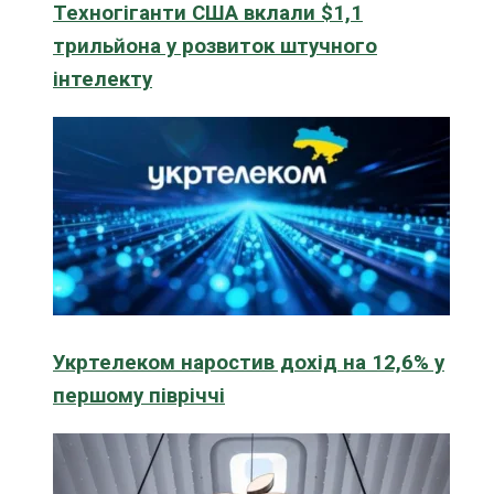
Техногіганти США вклали $1,1
трильйона у розвиток штучного
інтелекту
Укртелеком наростив дохід на 12,6% у
першому півріччі