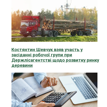
Костянтин Шевчук взяв участь у
засіданні робочої групи при
Держлісагентстві щодо розвитку ринку
деревини