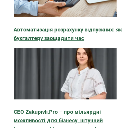
Автоматизація розрахунку відпускних: як
бухгалтеру заощадити час
CEO Zakupivli.Pro – про мільярдні
можливості для бізнесу, штучний