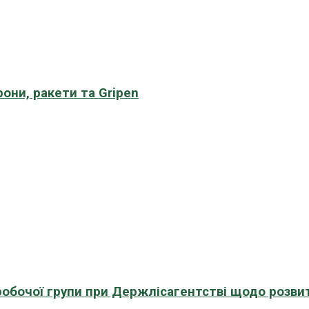
рони, ракети та Gripen
 робочої групи при Держлісагентстві щодо розви