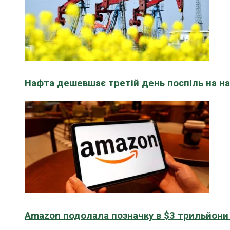
Нафта дешевшає третій день поспіль на н
Amazon подолала позначку в $3 трильйони к