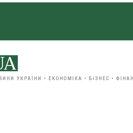
ВИНИ УКРАЇНИ • ЕКОНОМІКА • БІЗНЕС • ФІНА