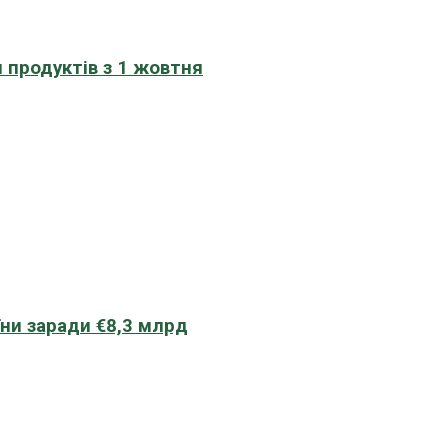
 продуктів з 1 жовтня
їни заради €8,3 млрд