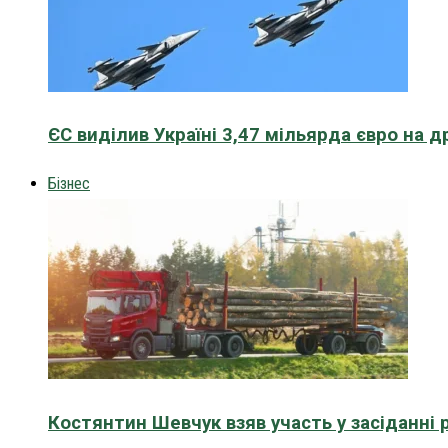
ЄС виділив Україні 3,47 мільярда євро на д
Бізнес
Костянтин Шевчук взяв участь у засіданні