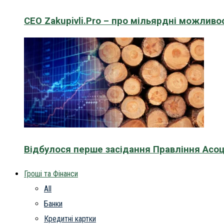
CEO Zakupivli.Pro – про мільярдні можливо
Відбулося перше засідання Правління Асоц
Гроші та Фінанси
All
Банки
Кредитні картки