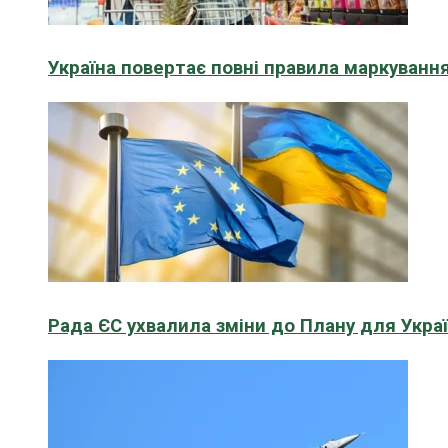
Україна повертає повні правила маркування
Рада ЄС ухвалила зміни до Плану для Укра