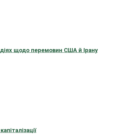
адіях щодо перемовин США й Ірану
апіталізації