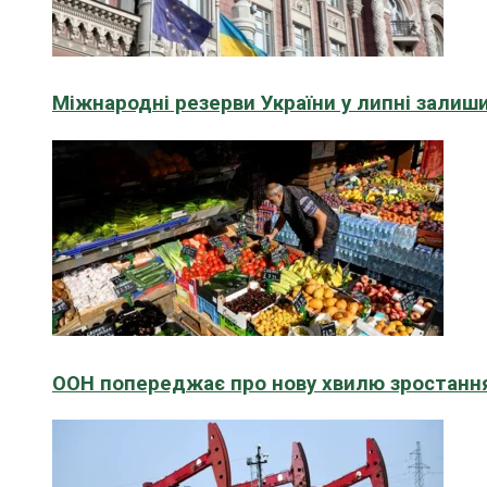
Міжнародні резерви України у липні зали
ООН попереджає про нову хвилю зростання