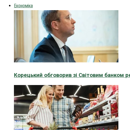
Економіка
Корецький обговорив зі Світовим банком р